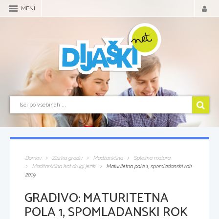
MENI
Domov
Zbirka gradiv
Madžarščina
Splošna matura
Madžarščina kot drugi jezik
Maturitetna pola 1, spomladanski rok
2019
GRADIVO:
MATURITETNA
POLA 1, SPOMLADANSKI ROK