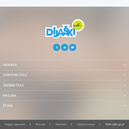
GRADIVA
OSNOVNE ŠOLE
SREDNJE ŠOLE
MATURA
ŠTUDIJ
Pogoji uporabe
Pravila
Kontakt
Oglaševanje
ISSN 1581-923X