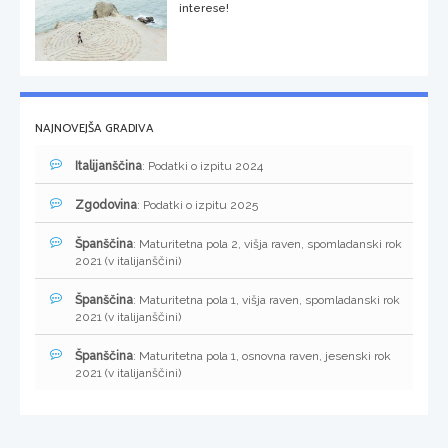
interese!
NAJNOVEJŠA GRADIVA
Italijanščina
: Podatki o izpitu 2024
Zgodovina
: Podatki o izpitu 2025
Španščina
: Maturitetna pola 2, višja raven, spomladanski rok
2021 (v italijanščini)
Španščina
: Maturitetna pola 1, višja raven, spomladanski rok
2021 (v italijanščini)
Španščina
: Maturitetna pola 1, osnovna raven, jesenski rok
2021 (v italijanščini)