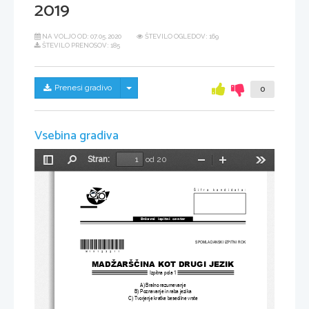
2019
NA VOLJO OD:
07.05.2020
ŠTEVILO OGLEDOV: 169
ŠTEVILO PRENOSOV: 185
Skrij/prikaži meni
Prenesi gradivo
0
Vsebina gradiva
Stran:
od 20
Preklopi
Najdi
Pomanjšaj
Povečaj
Orodja
stransko
vrstico
Šifra kandidata:
Državni  izpitni  center
*M19123211
*
SPOMLADANSKI IZPITNI ROK
MADŽARŠČINA KOT DRUGI JEZIK
Izpitna pola 1
A) Bralno razumevanje
B) Poznavanje in raba jezika
C) Tvorjenje kratke besedilne vrste