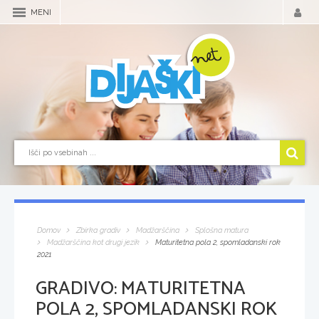
MENI
Domov
Zbirka gradiv
Madžarščina
Splošna matura
Madžarščina kot drugi jezik
Maturitetna pola 2, spomladanski rok
2021
GRADIVO:
MATURITETNA
POLA 2, SPOMLADANSKI ROK