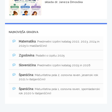
sklada dr. Janeza Drnovška
NAJNOVEJŠA GRADIVA
Matematika
: Predmetni izpitni katalog 2022, 2023, 2024 in
2025 (v madžarščini)
Zgodovina
: Podatki o izpitu 2025
Slovenščina
: Predmetni izpitni katalog 2025 in 2026
Španščina
: Maturitetna pola 2, osnovna raven, jesenski rok
2021 (v italijanščini)
Španščina
: Maturitetna pola 1, osnovna raven, spomladanski
rok 2020 (v italijanščini)