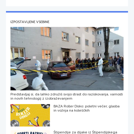
IZPOSTAVLJENE VSEBINE
Predstavljaj si, da lahko združiš svojo strast do raziskovanja, varnosti
in novih tehnologij z izobraževanjem
BAZA Roller Disko: poletni večer, glasba
in vožnja na koleščkih
Štipendije za dijake iz Štipendijskega