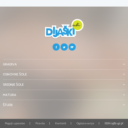
GRADIVA
OSNOVNE ŠOLE
SREDNJE ŠOLE
MATURA
ŠTUDIJ
Pogoji uporabe
Pravila
Kontakt
Oglaševanje
ISSN 1581-923X