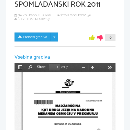
SPOMLADANSKI ROK 2011
NA VOLJO OD:
21.12.2018
ŠTEVILO OGLEDOV: 311
ŠTEVILO PRENOSOV: 191
Skrij/prikaži meni
Prenesi gradivo
0
Vsebina gradiva
Stran:
od 7
Preklopi
Najdi
Pomanjšaj
Povečaj
Orodja
stransko
vrstico
Državni  izpitni  center
*M11123114*
SPOMLADANSKI IZPITNI ROK
MADŽARŠČINA
KOT DRUGI JEZIK NA NARODNO
MEŠANEM OBMOČJU V PREKMURJU
NAVODILA ZA OCENJEVANJE