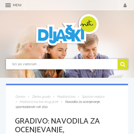
MENI
Domov
Zbirka gradiv
Madžarščina
Splošna matura
Madžarščina kot drugi jezik
Navodila za ocenjevanje,
spomladanski rok 2011
GRADIVO:
NAVODILA ZA
OCENJEVANJE,