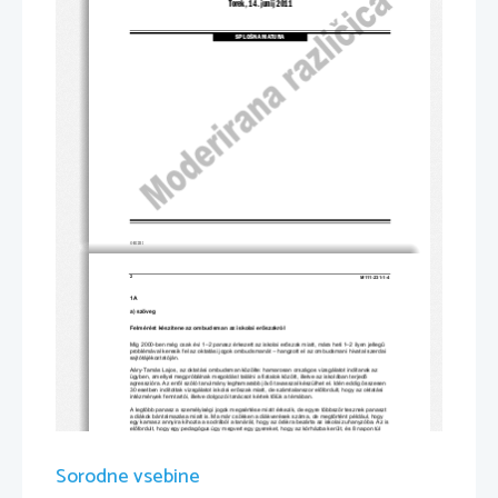
Torek, 14. junij 2011
SPLOŠNA MATURA
© RIC 2011
2 
M111-231-1-4 
1A 
a) szöveg
Felmérést készítene az ombudsman az iskolai er
ő
szakról 
Míg 2000-ben még csak évi 1–2 panasz érkezett az iskolai er
ő
szak miatt, mára heti 1–2 ilyen jelleg
ű
problémával keresik fel az oktatási jogok ombuds
manát – hangzott el az ombudsmani hivatal szerdai 
sajtótájékoztatóján.  
Aáry-Tamás Lajos, az oktatási ombudsman közölt
e: hamarosan országos vizsgálatot indítanak az 
ügyben, amellyel megpróbálnak megoldást találni 
a fiatalok között, illetve az iskolában terjed
ő
agresszióra. Az err
ő
l szóló tanulmány leghamarabb jöv
ő
 tavasszal készülhet el. Idén eddig összesen 
30 esetben indítottak vizsgálatot iskolai er
ő
szak miatt, de számtalanszor el
ő
fordult, hogy az oktatási 
intézmények fenntartói, illetve dolgozói tanácsot kértek t
ő
lük a témában. 
A legtöbb panasz a személyiségi jogok megsértése mi
att érkezik, de egyre többször tesznek panaszt 
a diákok bántalmazása miatt is. Ma már csökken 
a diákverések száma, de megtörtént például, hogy 
egy kamasz annyira kihozta a sodrából a tanárát, hogy az
 órákra bezárta az i
skolai zuhanyzóba. Az is 
el
ő
fordult, hogy egy pedagógus úgy megvert egy gyerek
et, hogy az kórházba került, és 8 napon túl 
gyógyuló sérüléseket szenvedett. 
Az ombudsman szerint ugyanakkor sokkal több bejelent
és érkezik arról, hogy a fiatalok egymást 
bántalmazzák, a pedagógusok pedig t
öbbnyire tehetetlenül nézik ez
t. Egyre gyakrabban fordul el
ő
 az, 
hogy a tanárokat éri bántalma
zás a diákok vagy a szül
ő
k részér
ő
l. 
Sorodne vsebine
Az oktatási ombudsman intézményét 1999-ben alapíto
tták Magyarországon, és azóta is egyedülálló 
Európában. Alig egy tucatnyi munkatárssal, 16 
milliós szakmai költségvetéssel dolgoznak. Évr
ő
l évre 
többen fordulnak hozzájuk, és a biztos szerint az
 általuk kiadott ajánlások 98 százalékát el is 
fogadják. Az oktatási ombudsman honlapjára év
i 3,5 millió esetben kattintanak – ezzel a 