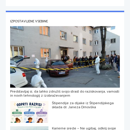
IZPOSTAVLJENE VSEBINE
Predstavljaj si, da lahko združiš svojo strast do raziskovanja, varnosti
in novih tehnologij z izobraževanjem
Štipendije za dijake iz Štipendijskega
sklada dr. Janeza Drnovška
Karierne srede – Ne ugibaj, odkrij svoje