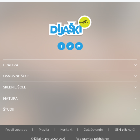
GRADIVA
OSNOVNE ŠOLE
SREDNJE ŠOLE
MATURA
ŠTUDIJ
Pogoji uporabe
Pravila
Kontakt
Oglaševanje
ISSN 1581-923X
© Dijaški.net 2000-2026
Vse pravice pridržane