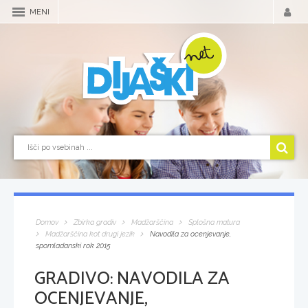
MENI
Domov
Zbirka gradiv
Madžarščina
Splošna matura
Madžarščina kot drugi jezik
Navodila za ocenjevanje,
spomladanski rok 2015
GRADIVO:
NAVODILA ZA
OCENJEVANJE,