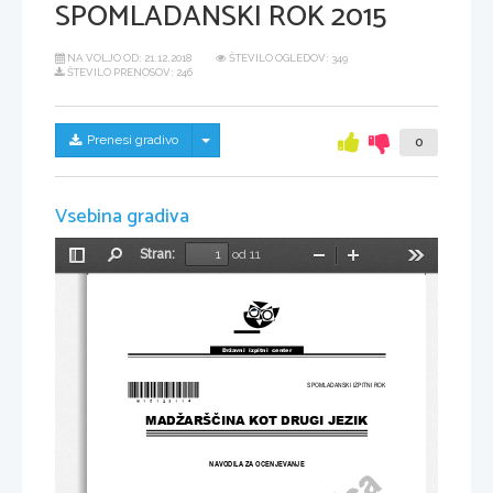
SPOMLADANSKI ROK 2015
NA VOLJO OD:
21.12.2018
ŠTEVILO OGLEDOV: 349
ŠTEVILO PRENOSOV: 246
Skrij/prikaži meni
Prenesi gradivo
0
Vsebina gradiva
Stran:
od 11
Preklopi
Najdi
Pomanjšaj
Povečaj
Orodja
stransko
vrstico
Državni  izpitni  center
*M15123114*
SPOMLADANSKI IZPITNI ROK
MADŽARŠČINA KOT DRUGI JEZIK
NAVODILA ZA OCENJEVANJE