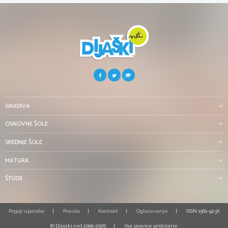
GRADIVA
OSNOVNE ŠOLE
SREDNJE ŠOLE
MATURA
ŠTUDIJ
Pogoji uporabe
Pravila
Kontakt
Oglaševanje
ISSN 1581-923X
© Dijaški.net 2000-2026
Vse pravice pridržane