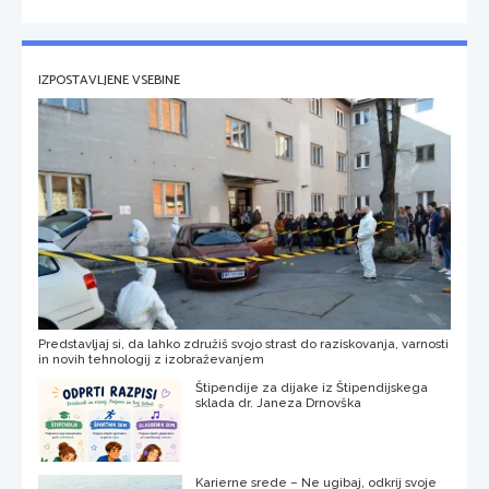
IZPOSTAVLJENE VSEBINE
Predstavljaj si, da lahko združiš svojo strast do raziskovanja, varnosti
in novih tehnologij z izobraževanjem
Štipendije za dijake iz Štipendijskega
sklada dr. Janeza Drnovška
Karierne srede – Ne ugibaj, odkrij svoje