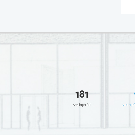
181
srednjih šol
srednje