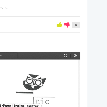
V: 84
0
Način
Orodja
predstavitve