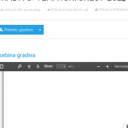
NA VOLJO OD:
15.02.2025
ŠTEVILO OGLEDOV: 38
ŠTEVILO PRENOSO
Skrij/prikaži meni
Prenesi gradivo
sebina gradiva
Stran:
od 1
Preklopi
Najdi
Nazaj
Naprej
Pomanjšaj
Povečaj
stransko
vrstico