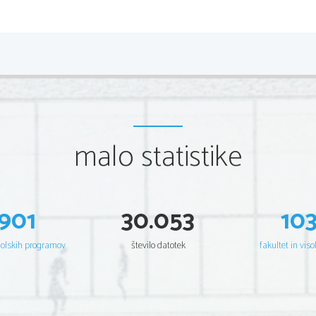
malo statistike
901
30.053
10
šolskih programov
število datotek
fakultet in viso