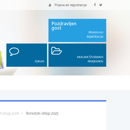
Prijava ali registracija
Pozdravljen
gost
PRIJAVA ALI
REGISTRACIJA
ISKALNIK ŠTUDIJSKIH
FORUM
PROGRAMOV
 drugi jezik
Tematski sklop 2025