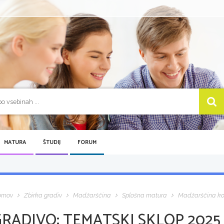
MATURA
ŠTUDIJ
FORUM
omov
Zbirka gradiv
Madžarščina
Splošna matura
Madžarščina kot
GRADIVO:
TEMATSKI SKLOP 2025