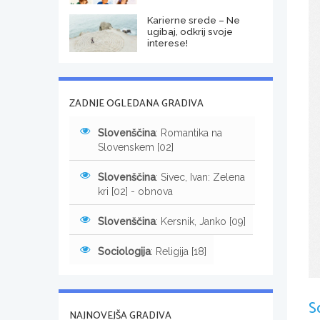
Karierne srede – Ne
ugibaj, odkrij svoje
interese!
ZADNJE OGLEDANA GRADIVA
Slovenščina
: Romantika na
Slovenskem [02]
Slovenščina
: Sivec, Ivan: Zelena
kri [02] - obnova
Slovenščina
: Kersnik, Janko [09]
Sociologija
: Religija [18]
S
NAJNOVEJŠA GRADIVA