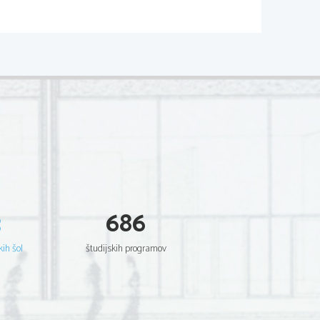
3
686
kih šol
študijskih programov