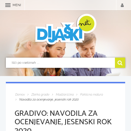
MENI
Domov
Zbirka gradiv
Madžarščina
Poklicna matura
Navodila za ocenjevanje, jesenski rok 2020
GRADIVO:
NAVODILA ZA
OCENJEVANJE, JESENSKI ROK
2020