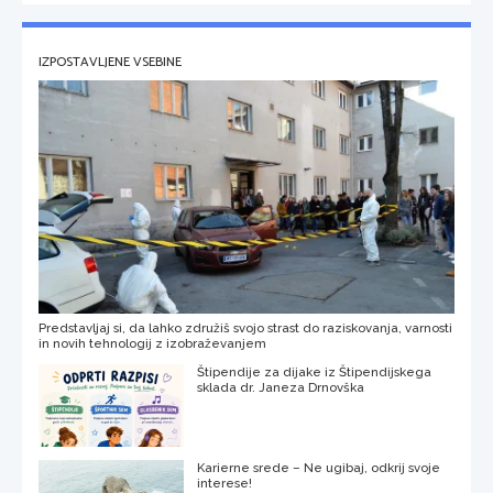
IZPOSTAVLJENE VSEBINE
Predstavljaj si, da lahko združiš svojo strast do raziskovanja, varnosti
in novih tehnologij z izobraževanjem
Štipendije za dijake iz Štipendijskega
sklada dr. Janeza Drnovška
Karierne srede – Ne ugibaj, odkrij svoje
interese!