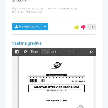
NA VOLJO OD:
29.06.2022
ŠTEVILO OGLEDOV: 159
ŠTEVILO PRENOSOV: 166
Skrij/prikaži meni
Prenesi gradivo
+1
Vsebina gradiva
Stran:
od 8
Preklopi
Najdi
Pomanjšaj
Povečaj
Orodja
stransko
vrstico