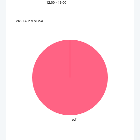
Összesen 
2 
Feladat 
Pont
Megoldás                                                                  Kiegészít
ő
 utasítások 
Minden helyes megoldásért  
13             4             
Szó                            Szófaj                            
1 pont jár. 
 melléknév 

egyszer
ű
 els
ő

sorszámnév 
 hogy 
alárendel
ő
 köt
ő
szó 

 mutató névmás 

ez 
VRSTA PRENOSA
Feladat 
Pont
Megoldás                                                                  Kiegészít
ő
 utasítások 
1 
 elvesztése 
14 

1 
 érzelmeket 

1 
 barátaim 

Összesen 
3 