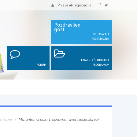
Prijava ali registracija
Pozdravljen
gost
PRIJAVA ALI
REGISTRACIJA
ISKALNIK ŠTUDIJSKIH
FORUM
PROGRAMOV
arščini
Maturitetna pola 1, osnovna raven, jesenski rok