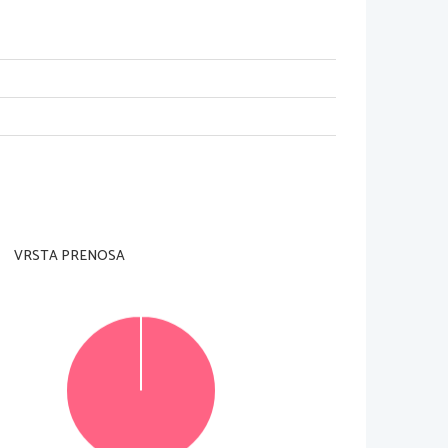
ji strani.
oldalon olvasható.
VRSTA PRENOSA