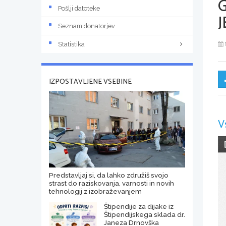
Pošlji datoteke
J
Seznam donatorjev
Statistika
IZPOSTAVLJENE VSEBINE
V
Predstavljaj si, da lahko združiš svojo
strast do raziskovanja, varnosti in novih
tehnologij z izobraževanjem
Štipendije za dijake iz
Štipendijskega sklada dr.
Janeza Drnovška