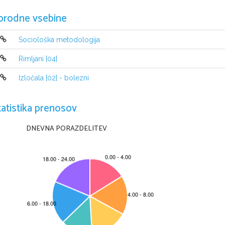
orodne vsebine
Sociološka metodologija
Navodila kandidatu so na nasledn
Rimljani [04]
A jelöltnek szóló útmutató a következ
ő
 
Izločala [02] - bolezni
tatistika prenosov
DNEVNA PORAZDELITEV
Ta pola ima 20 strani, od tega 4 prazne. 
A feladatlap 20 oldalas, ebb
ő
l 4 üres. 
© RIC 2012