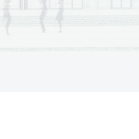
gyel
ő
 tanár nem engedélyezi! 
arkában lev
ő
 keretbe és az értékel
ő
 lapra! 
ladatlapban a feladatok mellett feltüntettük az 
n található standard képletgy
ű
jteményt. 
! Rajzoláshoz használhat ceruzát is. Ha tévedett, a 
t és a nem egyértelm
ű
 javításokat 0 ponttal 
ük figyelembe.
 köztes számítással és következtetéssel együtt. Ha 
ldást értékeljék! 