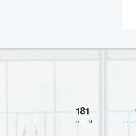
181
srednjih šol
srednje