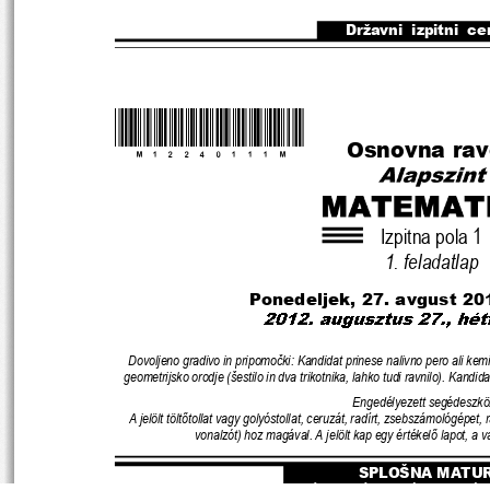
Državni  izpitni  ce
*M12240111M*
Osnovna ra
Izpitna pola 1
1. feladatlap
Ponedeljek, 27. avgu
st 20
Dovoljeno gradivo in pripomo
č
ki: Kandidat prinese nalivno pero ali kem
geometrijsko orodje (šestilo in dva trikotnika, lahko tudi ra
vnilo). Kandid
Engedélyezett segédeszkö
A jelölt tölt
ő
tollat vagy golyóstollat, ceruzát, radír
t, zsebszámológépet, r
vonalzót) hoz magával. A jelölt kap egy értékel
ő
 lapot, a 
SPLOŠNA MATU