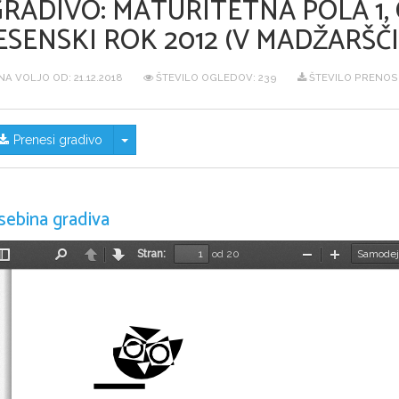
GRADIVO:
MATURITETNA POLA 1,
ESENSKI ROK 2012 (V MADŽARŠČI
NA VOLJO OD:
21.12.2018
ŠTEVILO OGLEDOV: 239
ŠTEVILO PRENOSO
Skrij/prikaži meni
Prenesi gradivo
sebina gradiva
Stran:
od 20
Preklopi
Najdi
Nazaj
Naprej
Pomanjšaj
Povečaj
stransko
vrstico