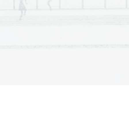
ÚTMUTATÓ A JELÖLTNEK 
Figyelmesen olvassa el ezt az útmutatót! 
Ne lapozzon, és ne kezdjen a feladatok megoldásába, amíg azt a felü
Ragassza vagy írja be kódszámát a feladatlap els
ő
 oldalának jobb fels
ő
 s
Kódszámát a pótlapokra is írja rá! 
A feladatlap 12 rövid feladatot tartalmaz. Összesen 80 pontot érhet el. A fe
elérhet
ő
 pontszámot is. A feladatok megoldásakor használhatja a 4. oldalo
Válaszait tölt
ő
tollal vagy golyóstollal írja a 
feladatlap
 erre kijelölt helyére
leírtat húzza át, majd válaszát írja le újra! Az olvashatatlan megoldásoka
értékeljük.
A pótlapokra készített vázlatokat az értékelés során nem vessz
A válasznak tartalmaznia kell a megoldásig vezet
ő
 m
ű
veletsort az összes
a feladatot többféleképpen oldotta meg, egyértelm
ű
en jelölje, melyik mego
Bízzon önmagában és képességeiben! Eredményes munkát kívánunk! 