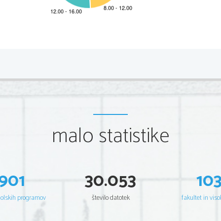
2 
NAVODILA KANDIDATU 
Pazljivo preberite ta navodila. 
Ne odpirajte izpitne pole in ne za
č
enjajte reševati nalog, dokler vam 
Prilepite kodo oziroma vpišite svojo šifro (v okvir
č
ek desno zgoraj na prvi s
malo statistike
tudi na konceptna lista. 
Izpitna pola vsebuje 12 kratkih nalog. Število to
č
k, ki jih lahko dosežete, 
navedeno v izpitni poli. Pri reševanju si lahko pomagate 
s standardno zbirk
Rešitve, ki jih pišite z nalivnim peresom ali s kemi
č
nim svin
č
nikom, vpisujt
lahko tudi s svin
č
nikom. 
Č
e se zmotite, napisano pre
č
rtajte in rešitev zap
901
30.053
10
bodo ocenjeni z 0 to
č
kami. Osnutki rešitev, ki jih lahko naredite na 
koncept
Pri reševanju nalog mora biti jasno in korektno predstavljena pot do rezul
nalogo reševali na ve
č
 na
č
inov, jasno ozna
č
ite, katero rešitev naj ocenjev
šolskih programov
število datotek
fakultet in viso
Zaupajte vase in v svoje zmožnosti. Želimo vam veliko uspeha. 