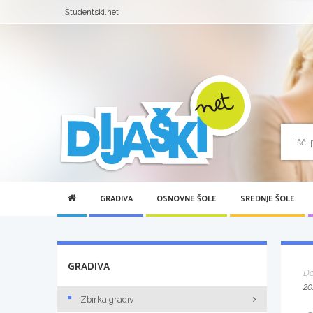
Študentski.net
GRADIVA
OSNOVNE ŠOLE
SREDNJE ŠOLE
GRADIVA
D
20
Zbirka gradiv