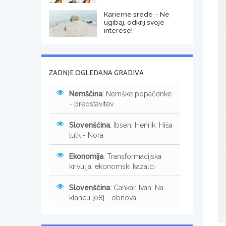
Karierne srede – Ne
ugibaj, odkrij svoje
interese!
ZADNJE OGLEDANA GRADIVA
Nemščina
: Nemške popačenke
- predstavitev
Slovenščina
: Ibsen, Henrik: Hiša
lutk - Nora
Ekonomija
: Transformacijska
krivulja, ekonomski kazalci
Slovenščina
: Cankar, Ivan: Na
klancu [08] - obnova