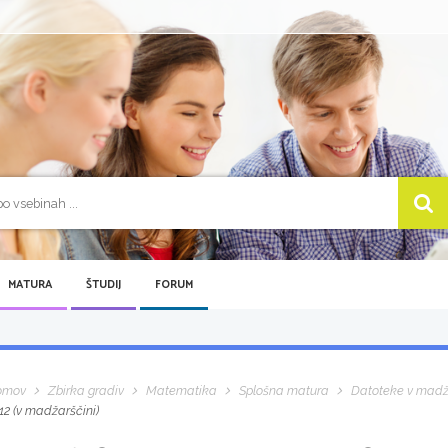
MATURA
ŠTUDIJ
FORUM
omov
Zbirka gradiv
Matematika
Splošna matura
Datoteke v madž
12 (v madžarščini)