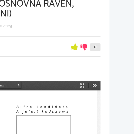
 OSNOVNA RAVEN,
NI)
V: 225
0
Način
Orodja
predstavitve
Šifra kandidata:
A jelölt kódszáma: