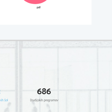
M122-401-1-1M 
nadzorni u
č
itelj tega ne dovoli. 
trani in na oc
enjevalni obrazec). Svojo šifro vpišite 
je 80. Za posamezno nalogo je število to
č
k 
o zahtevnejših formul na strani 3. 
e 
v izpitno polo
 v za to predvideni prostor. Rišete 
išite na novo. Ne
č
itljivi zapisi in nejasni popravki 
3
686
na lista, se pri ocenjevanju ne upoštevajo. 
tata z vsemi vmesnimi ra
č
uni in sklepi. 
Č
e ste 
alec oceni. 
kih šol
študijskih programov