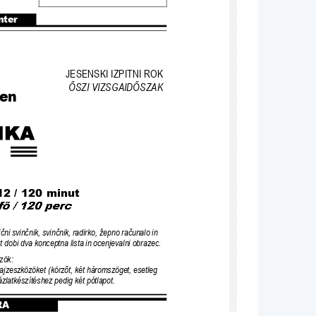
nter
JESENSKI IZPITNI ROK 
Ő
SZI VIZSGAID
Ő
SZAK
ven
12 / 120 minut
i
č
ni svin
č
nik, svin
č
nik, radirko, žepno ra
č
unalo in 
at dobi dva konceptna 
lista in ocenjevalni obrazec. 
zök:
ajzeszközöket (körz
ő
t, két háromszöget, esetleg 
vázlatkészítéshez pedig két pótlapot.
RA