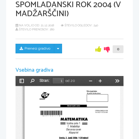
SPOMLADANSKI ROK 2004 (V
MADŽARŠČINI)
NA VOLJO OD:
21.12.2018
ŠTEVILO OGLEDOV: 240
ŠTEVILO PRENOSOV: 260
Skrij/prikaži meni
Prenesi gradivo
0
Vsebina gradiva
Stran:
od 20
Preklopi
Najdi
Pomanjšaj
Povečaj
Orodja
stransko
[ifra kandidata:
vrstico
A je lölt k ódsz áma :
Dr`avni izpitni center
SPOMLADANSKI ROK
*M04140111M*
TAV ASZ I IDŐ SZAK
MATEMATIKA
Izpitna pola 1
1. feladatlap
Osnovna raven
Alapszint
Sreda, 2. junij 2004 / 120 minut