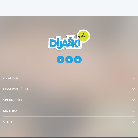
GRADIVA
OSNOVNE ŠOLE
SREDNJE ŠOLE
MATURA
ŠTUDIJ