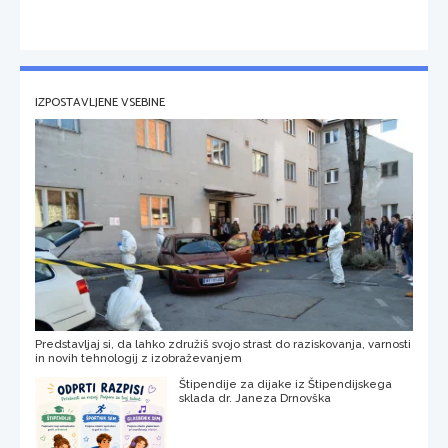
IZPOSTAVLJENE VSEBINE
Predstavljaj si, da lahko združiš svojo strast do raziskovanja, varnosti
in novih tehnologij z izobraževanjem
Štipendije za dijake iz Štipendijskega
sklada dr. Janeza Drnovška