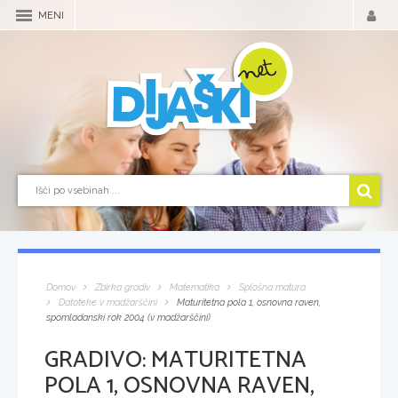
MENI
Domov
Zbirka gradiv
Matematika
Splošna matura
Datoteke v madžarščini
Maturitetna pola 1, osnovna raven,
spomladanski rok 2004 (v madžarščini)
GRADIVO:
MATURITETNA
POLA 1, OSNOVNA RAVEN,