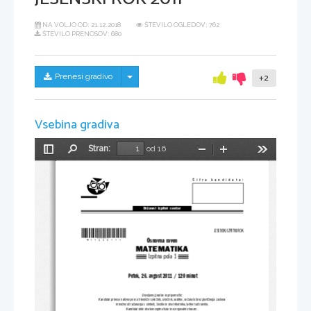
NA VOLJO OD:
21.12.2018
ŠTEVILO OGLEDOV: 762
ŠTEVILO PRENOSOV: 680
Skrij/prikaži meni
Prenesi gradivo
+2
Vsebina gradiva
Stran:
od 16
Preklopi
Najdi
Pomanjšaj
Povečaj
Orodja
stransko
vrstico
Šifra kandidata:
Državni  izpitni  center
*M11240111*
JESENSKI IZPITNI ROK
Osnovna raven
MATEMATIKA
Izpitna pola 1
 Petek, 26. avgust 2011 / 120 minut
Dovoljeno gradivo in pripomočki:
Kandidat prinese nalivno pero ali kemični svinčnik, sv
inčnik, radirko, računalo brez grafičnega zaslona
in možnosti računanja s simboli, šestil
o in dva trikotnika, lahko tudi ravnilo.
Kandidat dobi dva konceptna lista in ocenjevalni obrazec.