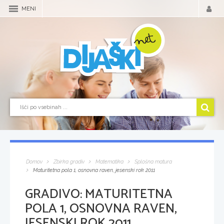
MENI
Domov
Zbirka gradiv
Matematika
Splošna matura
Maturitetna pola 1, osnovna raven, jesenski rok 2011
GRADIVO:
MATURITETNA
POLA 1, OSNOVNA RAVEN,
JESENSKI ROK 2011