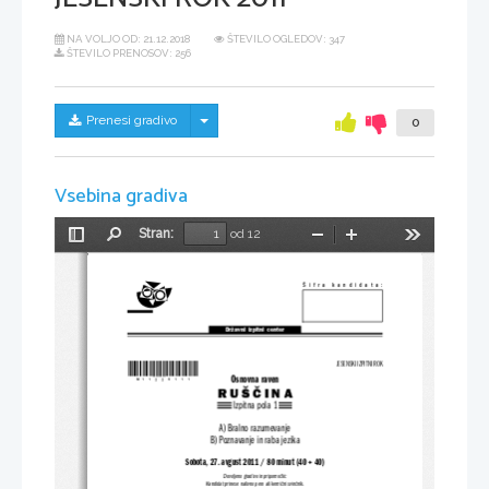
NA VOLJO OD:
21.12.2018
ŠTEVILO OGLEDOV: 347
ŠTEVILO PRENOSOV: 256
Skrij/prikaži meni
Prenesi gradivo
0
Vsebina gradiva
Stran:
od 12
Preklopi
Najdi
Pomanjšaj
Povečaj
Orodja
stransko
vrstico
Šifra kandidata:
Državni  izpitni  center
*M11229111*
JESENSKI IZPITNI ROK
Osnovna raven
R
U
Š
Č
I
N
A
Izpitna pola 1
A) Bralno razumevanje
B) Poznavanje in raba jezika
Sobota, 27. avgust 2011 / 80 minut (40 + 40)
Dovoljeno gradivo in pripomočki:
Kandidat prinese nalivno pero ali kemični svinčnik.