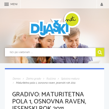
MENI
Domov
Zbirka gradiv
Ruščina
Splošna matura
Maturitetna pola 1, osnovna raven, jesenski rok 2011
GRADIVO:
MATURITETNA
POLA 1, OSNOVNA RAVEN,
JESENSKI ROK 2011