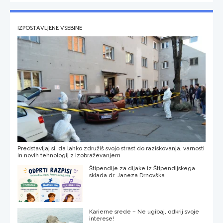
IZPOSTAVLJENE VSEBINE
Predstavljaj si, da lahko združiš svojo strast do raziskovanja, varnosti
in novih tehnologij z izobraževanjem
Štipendije za dijake iz Štipendijskega
sklada dr. Janeza Drnovška
Karierne srede – Ne ugibaj, odkrij svoje
interese!