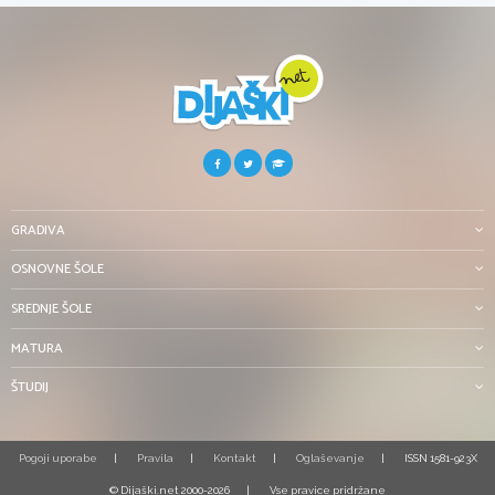
GRADIVA
OSNOVNE ŠOLE
SREDNJE ŠOLE
MATURA
ŠTUDIJ
Pogoji uporabe
Pravila
Kontakt
Oglaševanje
ISSN 1581-923X
© Dijaški.net 2000-2026
Vse pravice pridržane