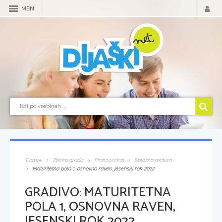
MENI
Domov
Zbirka gradiv
Francoščina
Splošna matura
Maturitetna pola 1, osnovna raven, jesenski rok 2022
GRADIVO:
MATURITETNA
POLA 1, OSNOVNA RAVEN,
JESENSKI ROK 2022