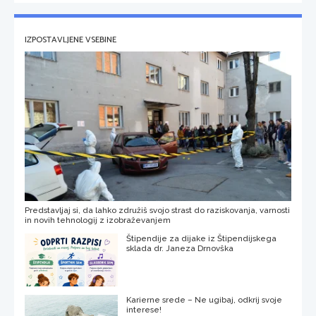
IZPOSTAVLJENE VSEBINE
Predstavljaj si, da lahko združiš svojo strast do raziskovanja, varnosti
in novih tehnologij z izobraževanjem
Štipendije za dijake iz Štipendijskega
sklada dr. Janeza Drnovška
Karierne srede – Ne ugibaj, odkrij svoje
interese!