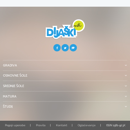
GRADIVA
OSNOVNE ŠOLE
SREDNJE ŠOLE
MATURA
ŠTUDIJ
Pogoji uporabe
Pravila
Kontakt
Oglaševanje
ISSN 1581-923X