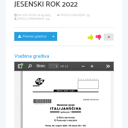
JESENSKI ROK 2022
NA VOLJO OD:
20.09.2023
ŠTEVILO OGLEDOV: 55
ŠTEVILO PRENOSOV: 115
Skrij/prikaži meni
Prenesi gradivo
0
Vsebina gradiva
Stran:
od 12
Preklopi
Najdi
Pomanjšaj
Povečaj
Orodja
stransko
vrstico
Šifra kandidata:
Državni  izpitni  center
JESENSKI IZPITNI ROK
*M22222111
*
Osnovna raven
ITALIJANŠČINA
Izpitna pola 1
A) Bralno razumevanje
B) Poznavanje in raba jezika
Petek, 26. avgust 2022 / 60 minut (35 + 25)