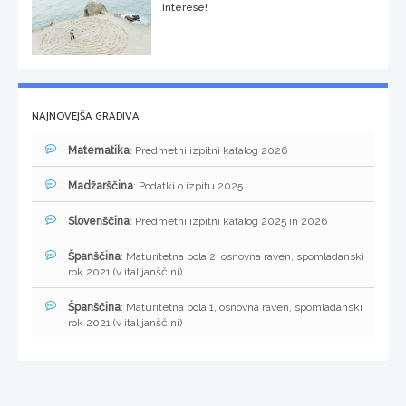
interese!
NAJNOVEJŠA GRADIVA
Matematika
: Predmetni izpitni katalog 2026
Madžarščina
: Podatki o izpitu 2025
Slovenščina
: Predmetni izpitni katalog 2025 in 2026
Španščina
: Maturitetna pola 2, osnovna raven, spomladanski
rok 2021 (v italijanščini)
Španščina
: Maturitetna pola 1, osnovna raven, spomladanski
rok 2021 (v italijanščini)