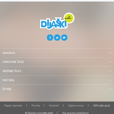
GRADIVA
OSNOVNE ŠOLE
SREDNJE ŠOLE
MATURA
ŠTUDIJ
Pogoji uporabe
Pravila
Kontakt
Oglaševanje
ISSN 1581-923X
© Dijaški.net 2000-2026
Vse pravice pridržane