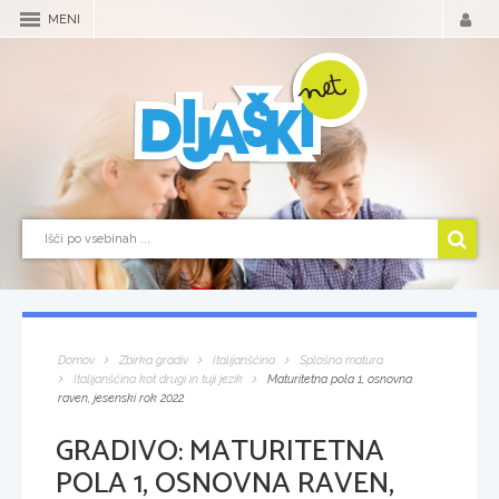
MENI
Domov
Zbirka gradiv
Italijanščina
Splošna matura
Italijanščina kot drugi in tuji jezik
Maturitetna pola 1, osnovna
raven, jesenski rok 2022
GRADIVO:
MATURITETNA
POLA 1, OSNOVNA RAVEN,