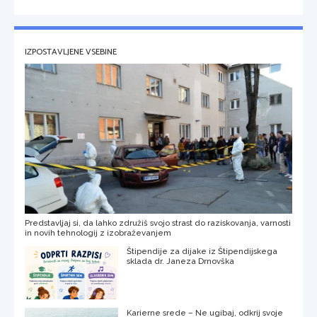
IZPOSTAVLJENE VSEBINE
Predstavljaj si, da lahko združiš svojo strast do raziskovanja, varnosti
in novih tehnologij z izobraževanjem
Štipendije za dijake iz Štipendijskega
sklada dr. Janeza Drnovška
Karierne srede – Ne ugibaj, odkrij svoje