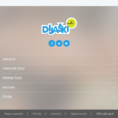
GRADIVA
OSNOVNE ŠOLE
SREDNJE ŠOLE
MATURA
ŠTUDIJ
Pogoji uporabe
Pravila
Kontakt
Oglaševanje
ISSN 1581-923X