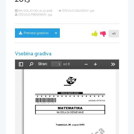
NA VOLJO OD:
21.12.2018
ŠTEVILO OGLEDOV: 521
ŠTEVILO PRENOSOV: 514
Skrij/prikaži meni
Prenesi gradivo
+1
Vsebina gradiva
Stran:
od 8
Preklopi
Najdi
Pomanjšaj
Povečaj
Orodja
stransko
vrstico
Državni izpitni center
*P132C10113*
JESENSKI IZPITNI ROK
NAVODILA ZA OCENJEVANJE