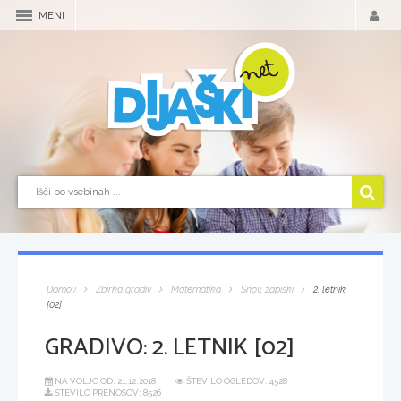
MENI
Domov
Zbirka gradiv
Matematika
Snov, zapiski
2. letnik
[02]
GRADIVO:
2. LETNIK [02]
NA VOLJO OD:
21.12.2018
ŠTEVILO OGLEDOV: 4528
ŠTEVILO PRENOSOV: 8526