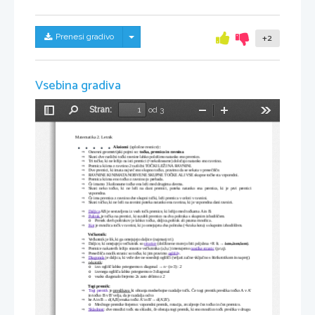
Skrij/prikaži meni
Prenesi gradivo
+2
Vsebina gradiva
Stran:
od 3
Preklopi
Najdi
Pomanjšaj
Povečaj
Orodja
stransko
vrstico
Matematika 2. Letnik
Aksiomi 
(splošne resnice)
:
Osnovni geometrijski pojmi so: 
točka, premica in ravnina
.

Skozi dve različni točki ravnine lahko položimo natanko eno premico.

Tri točke, ki ne ležijo na isti premici (=nekolinearne) določajo natanko eno ravnino.

Premica ki ima z ravnino 2 različni TOČKI LEŽI NA RAVNINI.

Dve premici, ki imata največ eno skupno točko, pravimo da se sekata v presečišče.

RAVNINE KI NIMATA NOBVENE SKUPNE TOČKE ALI VSE skupne točke sta vzporedni.

Premica ki ima eno točko z ravnino jo prebada.

Če imamo 3 kolinearne točke ena leži med drugima dvema.

Skozi neko  točko, ki ne  leži  na dani premici, poteka  natanko  ena  premica, ki je prvi  premici

vzporedna.
Če ima premica z ravnino dve skupni točki, leži premica v celoti v ravnini.

Skozi točko, ki ne leži na ravnini poteka natanko ena ravnina, ki je vzporedna dani ravnini.

Daljica
 AB je sestavljena iz vseh točk premice, ki ležijo med točkama A in B.

Poltrak
je točka na premici, ki razdeli premico na dva poltraka s skupnim izhodiščem.

Presek dveh poltrakov je lahko: točka, daljica,poltrak ali prazna množica.
o
Kot
je množica točk v ravnini, ki jo omejujeta dva poltraka (=kraka kota) s skupnim izhodiščem.

Večkotnik:
Večkotnik je lik, ki ga omejujejo daljice (najmanj tri).

Daljice, ki omejujejo večkotnik so 
stranice
 (dolžine ne morejo biti poljubna +R št.→ 
1cm,2cm,5cm
).

Premice na katerih ležijo stranice večkotnika (a,b,c) imenujemo 
nosilke stranic
 (p,r,q).

Presečišča nosilk stranic so točke, ki jim pravimo 
oglišč
e
.

Diagonala
 je daljica, ki veže dve ne sosednji oglišči (veljati začne vključno s štirikotnikom in naprej).

n-kotnik
:

iz n oglišč lahko potegnemo n diagonal → n 
∙
 (n-3) : 2
o
iz enega oglišča lahko potegnemo n-3 diagonal
o
vsako diagonalo štejemo 2x zato delimo z 2
o
Togi premik:
Togi premik
 je 
preslikava 
ki ohranja medsebojne razdalje točk. Če togi premik preslika točko A v A'

in točko B v B' velja, da je razdalja od to
ke A in B→ d(A,B) enaka točki A' in B'→ d(A',B').

Med toge premike štejemo: vzporedni premik, rotacija, zrcaljenje čez točko in čez premico.
o
Skladnost
: dve množici točk sta skladni, če obstaja togi premik, ki eno množico točk preslika v drugo.
