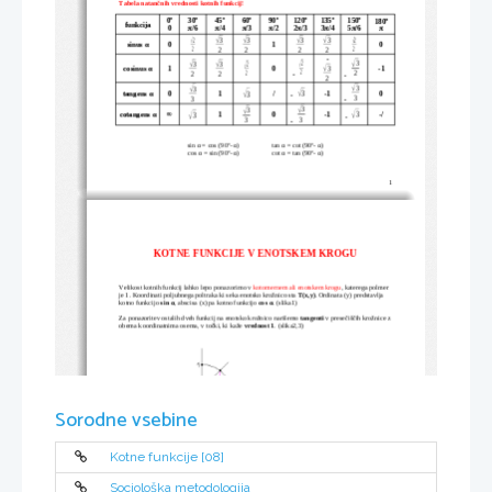
Tabela natančnih vrednosti kotnih funkcij!
0º
30º
45º
60º
90º
120º
135º
150º
180º
funkcija
0
/6
/4
/3
/2
2
/3
3
/4
5
/6








3
3
3
3
√
√
√
√
2
2
√
√
sinus
 α
0
1
0
2
2
2
2
2
2
-
3
3
3
√
2
√
√
√
2
√
3
cosinus
 α
1
0
-1
√
2
2
2
2
2
-
-
2
3
3
√
√
3
3
√
tangens
 α
0
1
/
-1
0
√
-
3
3
-
3
3
√
√
3
3
√
cotangens
 α
1
0
-1
-/
√

-
3
3
-
sin α = cos (90º- α)                   tan α = cot (90º- α)
cos α = sin (90º- α)                   cot α = tan (90º- α)
1
KOTNE FUNKCIJE V ENOTSKEM KROGU
Velikost kotnih funkcij lahko lepo ponazorimo v 
kotomernem ali enotskem krogu
, katerega polmer 
je 1. Koordinati poljubnega poltraka ki seka enotsko krožnico sta 
T(x,y)
. Ordinata (y) predstavlja 
kotno funkcijo 
sin α
, abscisa (x) pa kotno funkcijo 
cos α
. (slika1)
Za ponazoritev ostalih dveh funkcij na enotsko krožnico narišemo 
tangenti
 v presečiščih krožnice z
obema koordinatnima osema, v točki, ki kaže 
vrednost 1
. (slika2,3)
Sorodne vsebine
Kotne funkcije [08]
Sociološka metodologija