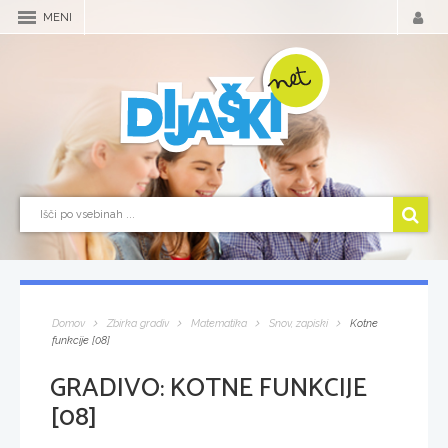
MENI
Domov
Zbirka gradiv
Matematika
Snov, zapiski
Kotne
funkcije [08]
GRADIVO:
KOTNE FUNKCIJE
[08]