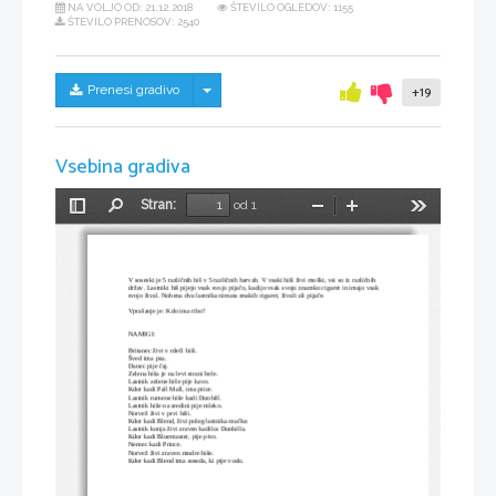
NA VOLJO OD:
21.12.2018
ŠTEVILO OGLEDOV: 1155
ŠTEVILO PRENOSOV: 2540
Skrij/prikaži meni
Prenesi gradivo
+19
Vsebina gradiva
Stran:
od 1
Preklopi
Najdi
Pomanjšaj
Povečaj
Orodja
stransko
vrstico
V soseski je 5 različnih hiš v 5 različnih barvah. V vsaki hiši živi moški, vsi so iz različnih 
držav. Lastniki hiš pijejo vsak svojo pijačo, kadijo vsak svojo znamko cigaret in imajo vsak 
svojo žival. Nobena dva lastnika nimata enakih cigaret, živali ali pijače.
Vprašanje je: Kdo ima ribo?
NAMIGI:
Britanec živi v rdeči hiši.
Šved ima psa.
Danec pije čaj.
Zelena hiša je na levi strani bele.
Lastnik zelene hiše pije kavo.
Kdor kadi Pall Mall, ima ptice.
Lastnik rumene hiše kadi Dunhill.
Lastnik hiše na sredini pije mleko.
Norvež živi v prvi hiši.
Kdor kadi Blend, živi poleg lastnika mačke.
Lastnik konja živi zraven kadilca Dunhilla.
Kdor kadi Bluemaster, pije pivo.
Nemec kadi Prince.
Norvež živi zraven modre hiše.
Kdor kadi Blend ima soseda, ki pije vodo.