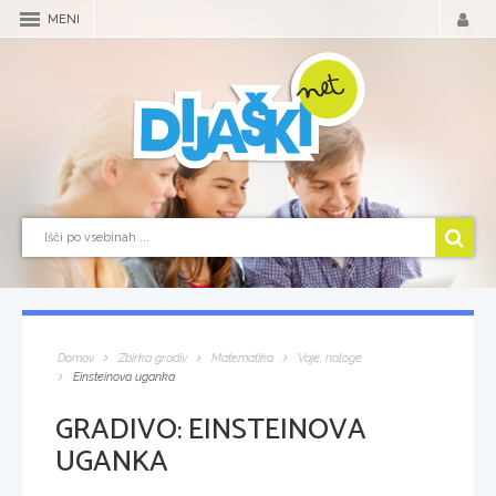
MENI
Domov
Zbirka gradiv
Matematika
Vaje, naloge
Einsteinova uganka
GRADIVO:
EINSTEINOVA
UGANKA