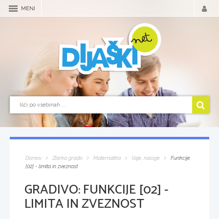
MENI
Domov
Zbirka gradiv
Matematika
Vaje, naloge
Funkcije
[02] - limita in zveznost
GRADIVO:
FUNKCIJE [02] -
LIMITA IN ZVEZNOST