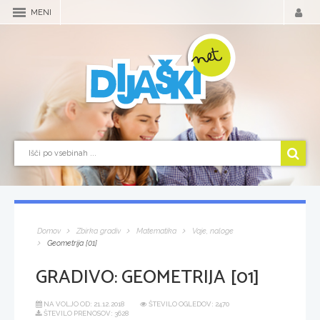
MENI
Domov
Zbirka gradiv
Matematika
Vaje, naloge
Geometrija [01]
GRADIVO:
GEOMETRIJA [01]
NA VOLJO OD:
21.12.2018
ŠTEVILO OGLEDOV: 2470
ŠTEVILO PRENOSOV: 3628