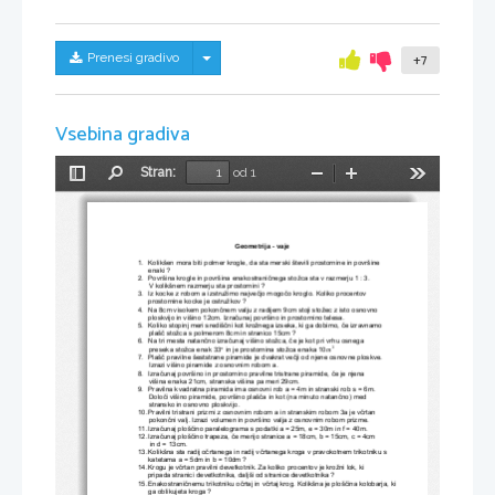
Skrij/prikaži meni
Prenesi gradivo
+7
Vsebina gradiva
Stran:
od 1
Preklopi
Najdi
Pomanjšaj
Povečaj
Orodja
stransko
vrstico
Geometrija - vaje 
1. 
Kolikš
en mora biti polmer krogle, da st
a merski števili p
rostornine in površine 
enaki ? 
2. 
Površina krogle in pov
ršina enak
ostrani
č
nega stožca sta v razmerju 1 : 3. 
   V kolikšnem razmerju sta prostornini ? 
3. 
Iz kocke z robom a izstružimo najve
č
jo mogo
č
o kroglo. Koliko procentov        
prostornine kocke je o
stružkov ? 
4. 
Na 8cm visokem pokon
č
nem valju z radijem 9cm stoji 
stožec z isto osnovno    
ploskvijo in višino 12cm. Izra
č
unaj površino in prostornino telesa. 
5. 
Kolik
o stopinj meri središ
č
ni kot krožnega izs
eka, ki ga dobimo, 
č
e izravnamo 
   plaš
č
 stožca s polmerom 8cm i
n stranico 15cm ? 
6. 
Na tri mesta natan
č
no izra
č
unaj višino stožc
a, 
č
e je kot pri vrhu osnega 
3
°
   preseka stožca enak 33
 in je prostornina stožca enaka 10
m
7.  Plaš
č
 pravilne šeststrane pi
ramide je dvakra
t ve
č
ji od n
jene osnov
ne ploskve.
   Izrazi višino pirami
de z osnovnim robom a. 
8.  Izra
č
unaj površino in prostornino pravilne tris
trane piramide, 
č
e je njena 
   višina enaka 21cm, stranska višina pa meri 29cm. 
9. 
Pravilna kvadratna piramida ima osnovni 
rob a = 4m in stranski rob s = 6m. 
   Dolo
č
i višino piramide, površino plaš
č
a in kot (na minuto natan
č
no) med  
           stran
sko in osnovno plosk
vijo. 
10. 
Pravilni tristrani prizmi z osnovnim 
robom a in stranskim robom 3a je v
č
rtan 
           pokon
č
ni valj. Izrazi volumen in površino valja z osnovnim robom prizme. 
11. Izra
č
unaj ploš
č
ino par
alelograma s podatki a 
= 25m, e = 30m in f = 40m. 
12. Izra
č
unaj ploš
č
ino trapeza, 
č
e merijo stranice a = 
18cm, b = 15cm, c = 4cm 
      in d =
 13cm. 
13. 
Kolikš
na sta radij o
č
rtanega in radij v
č
rtanega kroga v pravokotnem trikotniku s  
katetama a = 5dm in b = 10dm ? 
14. 
Krogu je v
č
rtan pravilni devetkotnik. Za koliko 
procentov je krožni lok, ki 
  pripada stranici dev
etkotnika, 
daljši od strani
ce devetkotnika ? 
15. Enakostrani
č
nemu trikotniku o
č
rtaj in v
č
rtaj krog. Kolik
šna je ploš
č
ina kolobarja, ki 
ga oblik
ujeta kroga ? 