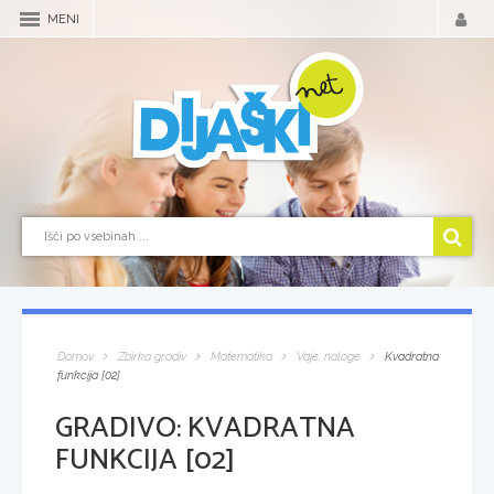
MENI
Domov
Zbirka gradiv
Matematika
Vaje, naloge
Kvadratna
funkcija [02]
GRADIVO:
KVADRATNA
FUNKCIJA [02]