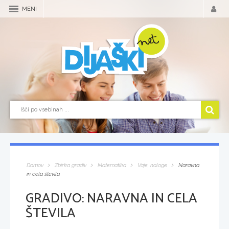
MENI
Domov
Zbirka gradiv
Matematika
Vaje, naloge
Naravna
in cela števila
GRADIVO:
NARAVNA IN CELA
ŠTEVILA