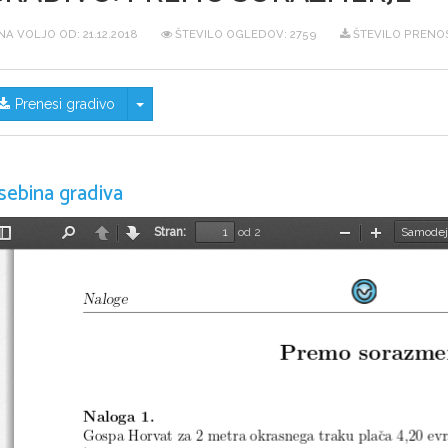
NA VOLJO OD:
21.12.2018
ŠTEVILO OGLEDOV: 2759
ŠTEVILO PRENOS
Skrij/prikaži meni
Prenesi gradivo
sebina gradiva
Stran:
od 2
Preklopi
Najdi
Nazaj
Naprej
Pomanjšaj
Povečaj
stransko
vrstico
Naloge
Premo sorazme
Naloga 1.
Gospa Horvat za 2 metra okrasnega traku plaˇca 4,20 ev