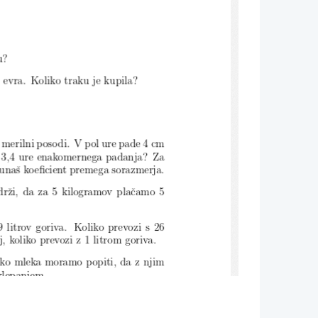
u?
 evra. Koliko t
raku je kupila?
 merilni po
sodi. V pol ure pade 4 cm
 3,4 ure enak
omernega padanja? Za
ˇcunaˇ
s koeficient premega sorazmerja.
ˇzi, da za 5 kilogr
amov plaˇcamo 5
 litrov goriva
. Koliko prevozi s 26
j, kolik
o prevozi z 1 litrom goriva.
liko mleka mor
amo popiti, da z njim
sklepanjem.
merni. Dopolni preglednico s pravil-