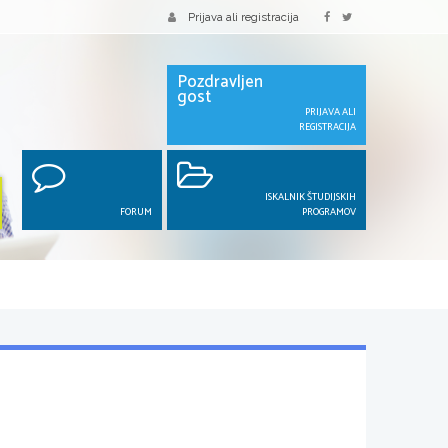
Prijava ali registracija
Pozdravljen
gost
PRIJAVA ALI
REGISTRACIJA
ISKALNIK ŠTUDIJSKIH
FORUM
PROGRAMOV