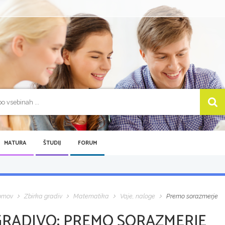
MATURA
ŠTUDIJ
FORUM
omov
Zbirka gradiv
Matematika
Vaje, naloge
Premo sorazmerje
GRADIVO:
PREMO SORAZMERJE