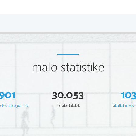
Reˇsitve
Naloga 1.
a)
Za 1 meter plaˇca 2,10 evra.
b)
Plaˇcala bi 5,04 evra.
c)
Kupila je 3,5 metra traku.
Naloga 2.
malo statistike
a)
V eni uri pade 8 cm deˇzja, to je koeficient premega 
in v 3,4 ure 27,2 cm deˇzja.
b)
Ne drˇzi. Za 5 kilogramov plaˇcamo 6 evrov.
c)
Prevozi 400 kilometrov.
d)
Popiti moramo 2400 gramov mleka, kar je pribliˇzno 2
901
30.053
10
Naloga 3.
Koeficient premega sorazmerja je
= 8.
k
šolskih programov
število datotek
fakultet in viso
0,2
0,5
0,8
1
2
x
1,6
4
6,4
8
16
y