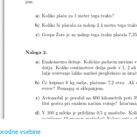
jem.
a
) Koliko plaˇca za 1 meter tega traku?
b
) Koliko bi plaˇcala za nakup 2,4 metra tega trak
c
) Gospa Zore je za nakup tega traku plaˇcala 7,35
Naloga 2.
a
) Enakomerno deˇzuje. Koliˇcino padavin merimo v
deˇzja. Koliko centimetrov deˇzja pade v 1, 2 ali
laˇzje reˇsevanje lahko nariˇseˇs preglednico in izra
ˇ
b
)
Ce kupimo 6 kg sadja, plaˇcamo 7,2 evra. Ali dr
evrov? Pomagaj si sklepanjem.
c
) Avtomobil je porabil na 600 kilometrih poti 39
litri goriva pri enakem naˇcinu voˇznje? Izraˇcuna
d
) V 100 g mleka je pribliˇzno 0,5 g maˇsˇcobe. Ko
zauˇzijemo 12 gramov maˇsˇcobe? Nalogo reˇsi s 
orodne vsebine
Naloga 3.
Koliˇcini, oznaˇceni z
in
, sta premo soraz
x
y