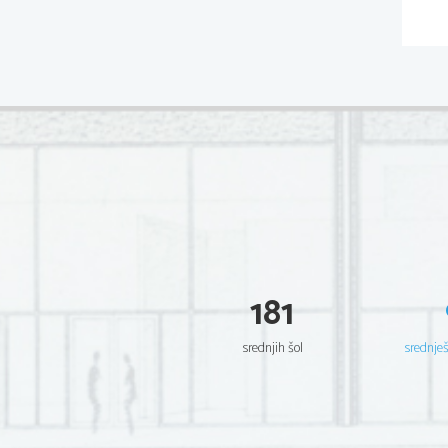
181
srednjih šol
srednje