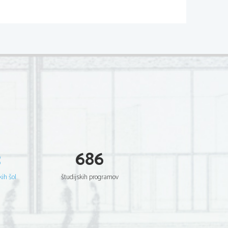
e-um za matematiko
sorazmerja. V
dveh urah pade 16 cm
,4 litra
mleka.
3
686
kih šol
študijskih programov
4,6
36,8