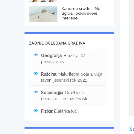
Karierne srede – Ne
ugibaj, odkrij svoje
interese!
ZADNJE OGLEDANA GRADIVA
Geografija
: Brazilija [02] -
predstavitev
Ruščina
: Maturitetna pola 1, višja
raven, jesenski rok 2021
Sociologija
: Družbene
neenakosti in različnosti
Fizika
: Elektrika [01]
S