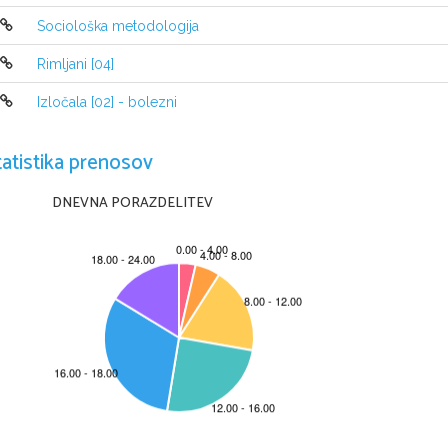
nimi vrednostmi. Pomagaj si z izraˇcunom koeficienta p
Sociološka metodologija
0,2
0,5
0,8
1
2
x
4
16
y
Rimljani [04]
Izločala [02] - bolezni
tatistika prenosov
DNEVNA PORAZDELITEV
Izvedbo projekta e-um je omogoˇcilo sofinanciranje Evro