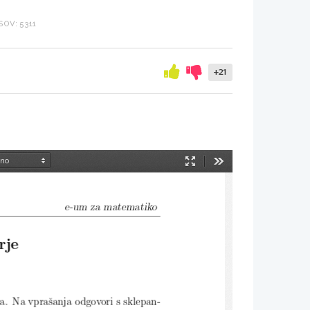
OV: 5311
+21
Način
Orodja
predstavitve
e-um za matematiko
rje
ra. Na vpraˇ
sanja odgovori s sklepan-