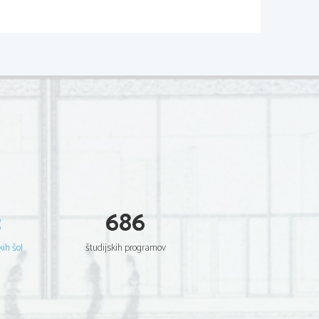
3
686
kih šol
študijskih programov