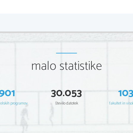
malo statistike
901
30.053
10
šolskih programov
število datotek
fakultet in viso