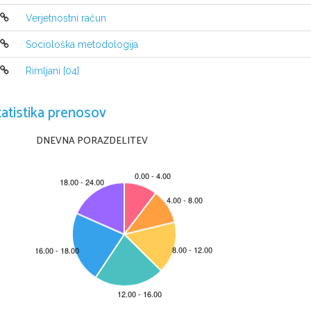
35
©
2
66
©
2
Verjetnostni račun
71
©
2
59
©
2
Sociološka metodologija
Rimljani [04]
tatistika prenosov
DNEVNA PORAZDELITEV