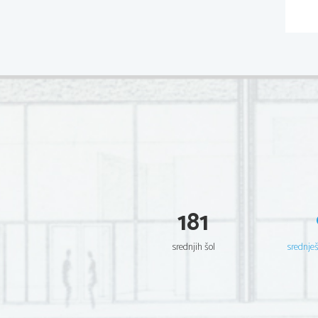
181
srednjih šol
srednje