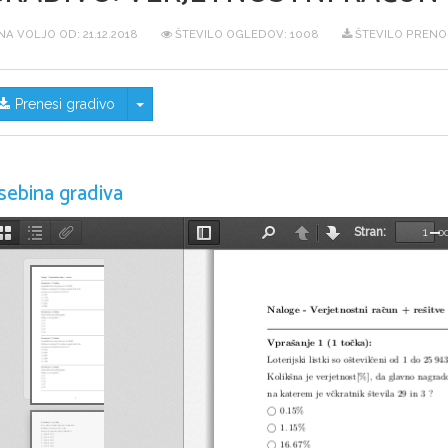
NA VOLJO OD:
21.12.2018
ŠTEVILO OGLEDOV: 1008
ŠTEVILO PRENO
Skrij/prikaži meni
Prenesi gradivo
sebina gradiva
Stran:
o
Sličice
Oris
Priponke
Preklopi
Najdi
Nazaj
Naprej
Po
dokumenta
stransko
vrstico
Naloge - Verjetnostni raˇcun + reˇsitve
Vpraˇsanje 1 (1 toˇcka):
Loterijski listki so oˇstevilˇceni od 1 do 25 943
Kolikˇsna je verjetnost[%], da glavno nagrado
na katerem je vˇckratnik ˇstevila 29 in 3 ?
©
0
.
15%
©
1
.
15%
©
16
.
67%