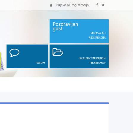
Prijava ali registracija
Pozdravljen
gost
PRIJAVA ALI
REGISTRACIJA
ISKALNIK ŠTUDIJSKIH
FORUM
PROGRAMOV