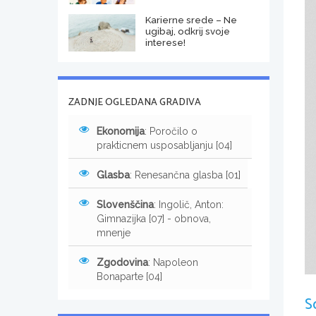
Karierne srede – Ne
ugibaj, odkrij svoje
interese!
ZADNJE OGLEDANA GRADIVA
Ekonomija
: Poročilo o
prakticnem usposabljanju [04]
Glasba
: Renesančna glasba [01]
Slovenščina
: Ingolič, Anton:
Gimnazijka [07] - obnova,
mnenje
Zgodovina
: Napoleon
Bonaparte [04]
S