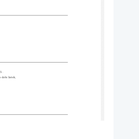
cise-Math.com
5 .
 dobi listek,