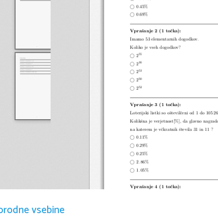
www.Exer
©
0
.
45%
©
0
.
69%
Vpraˇsanje 2 (1 toˇcka):
Imamo 53 elementarnih dogodkov.
Koliko je vseh dogodkov?
55
©
2
16
©
2
53
©
2
50
©
2
52
©
2
Vpraˇsanje 3 (1 toˇcka):
Loterijski listki so oˇstevilˇceni od 1 do 105 26
Kolikˇsna je verjetnost[%], da glavno nagrado
na katerem je vˇckratnik ˇstevila 31 in 11 ?
©
0
.
11%
©
0
.
29%
©
0
.
25%
©
2
.
86%
©
1
.
05%
Vpraˇsanje 4 (1 toˇcka):
Imamo 66 elementarnih dogodkov.
Koliko je vseh dogodkov?
orodne vsebine
6
©
2