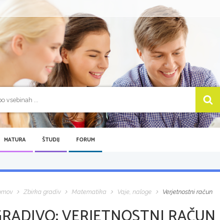
MATURA
ŠTUDIJ
FORUM
omov
Zbirka gradiv
Matematika
Vaje, naloge
Verjetnostni račun
GRADIVO:
VERJETNOSTNI RAČUN