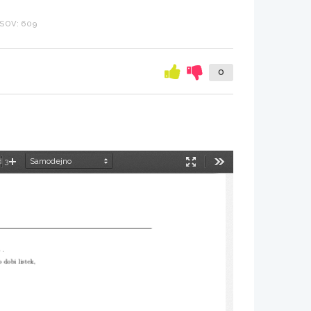
SOV: 609
0
d 3
manjšaj
Povečaj
Način
Orodja
predstavitve
 .
 dobi listek,