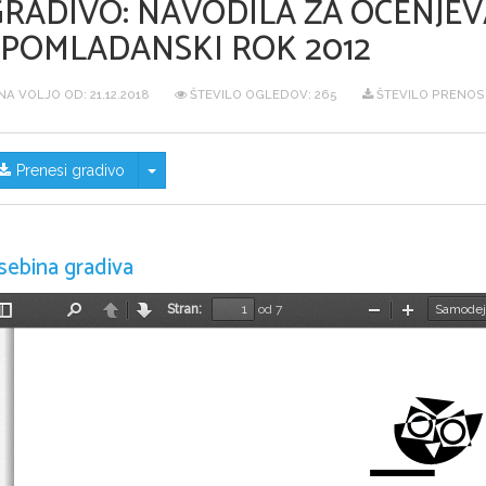
GRADIVO:
NAVODILA ZA OCENJEV
SPOMLADANSKI ROK 2012
NA VOLJO OD:
21.12.2018
ŠTEVILO OGLEDOV: 265
ŠTEVILO PRENOS
Skrij/prikaži meni
Prenesi gradivo
sebina gradiva
Stran:
od 7
Preklopi
Najdi
Nazaj
Naprej
Pomanjšaj
Povečaj
stransko
vrstico