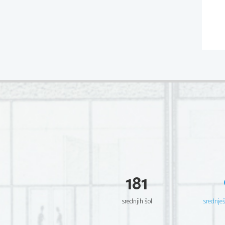
181
srednjih šol
srednje