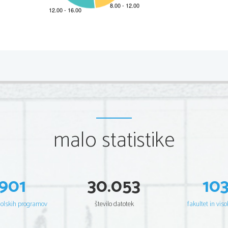
                                                                                                             2                                                                                                             
Dodatna navodila 
malo statistike
901
30.053
10
en material (živo apno). 
šolskih programov
število datotek
fakultet in viso