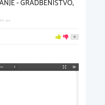
ANJE - GRADBENIŠTVO,
OV: 303
0
Način
Orodja
predstavitve