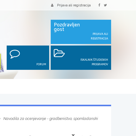
Prijava ali registracija
Pozdravljen
gost
PRIJAVA ALI
REGISTRACIJA
ISKALNIK ŠTUDIJSKIH
FORUM
PROGRAMOV
Navodila za ocenjevanje - gradbeništvo, spomladanski