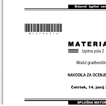
Državni  izpitni  ce
*M12180314*
Izpitna pola 2
Modul gradbeništ
NAVODILA ZA OCENJ
Č
etrtek, 14. junij
SPLOŠNA MATU