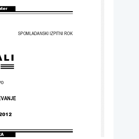
nter
SPOMLADANSKI IZPITNI ROK
vo
EVANJE
 2012
RA