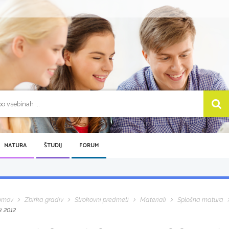
MATURA
ŠTUDIJ
FORUM
omov
Zbirka gradiv
Strokovni predmeti
Materiali
Splošna matura
k 2012