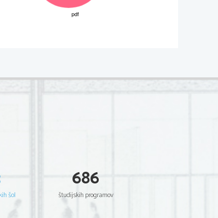
3
686
kih šol
študijskih programov