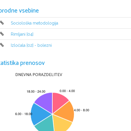
orodne vsebine
Sociološka metodologija
Rimljani [04]
Izločala [02] - bolezni
tatistika prenosov
DNEVNA PORAZDELITEV
© RIC 2012