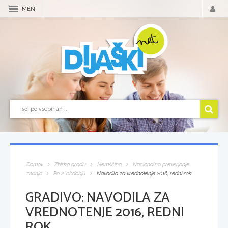
MENI
Domov
Zbirka gradiv
Nemščina
Nacionalno preverjanje
znanja
Po 2. obdobju
Navodila za vrednotenje 2016, redni rok
GRADIVO:
NAVODILA ZA
VREDNOTENJE 2016, REDNI
ROK