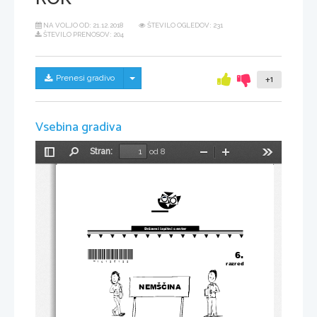
NA VOLJO OD:
21.12.2018
ŠTEVILO OGLEDOV: 231
ŠTEVILO PRENOSOV: 204
Skrij/prikaži meni
Prenesi gradivo
+1
Vsebina gradiva
Stran:
od 8
Preklopi
Najdi
Pomanjšaj
Povečaj
Orodja
stransko
vrstico
Državni izpitni center
*N16125122*
6.
razred
NEMŠČINA