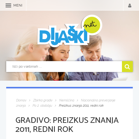
MENI
Domov
Zbirka gradiv
Nemščina
Nacionalno preverjanje
znanja
Po 2. obdobju
Preizkus znanja 2011, redni rok
GRADIVO:
PREIZKUS ZNANJA
2011, REDNI ROK