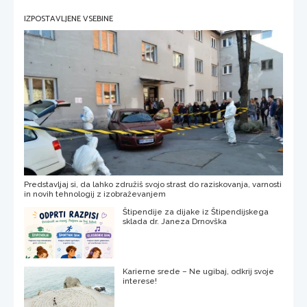
IZPOSTAVLJENE VSEBINE
Predstavljaj si, da lahko združiš svojo strast do raziskovanja, varnosti
in novih tehnologij z izobraževanjem
Štipendije za dijake iz Štipendijskega
sklada dr. Janeza Drnovška
Karierne srede – Ne ugibaj, odkrij svoje
interese!