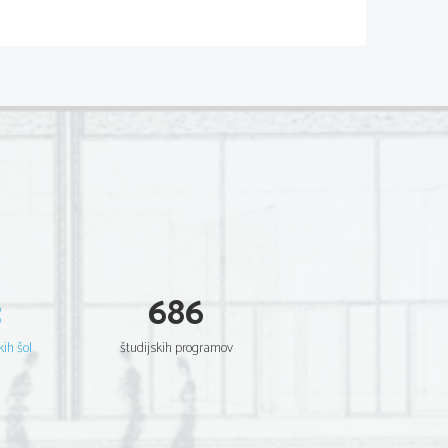
3
686
kih šol
študijskih programov