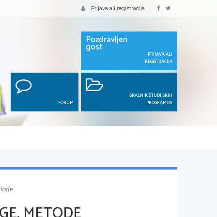
Prijava ali registracija
Pozdravljen
gost
PRIJAVA ALI
REGISTRACIJA
ISKALNIK ŠTUDIJSKIH
FORUM
PROGRAMOV
etode
OGE, METODE