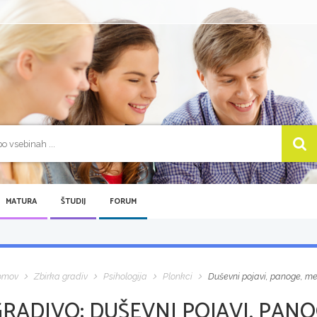
MATURA
ŠTUDIJ
FORUM
omov
Zbirka gradiv
Psihologija
Plonkci
Duševni pojavi, panoge, m
GRADIVO:
DUŠEVNI POJAVI, PAN