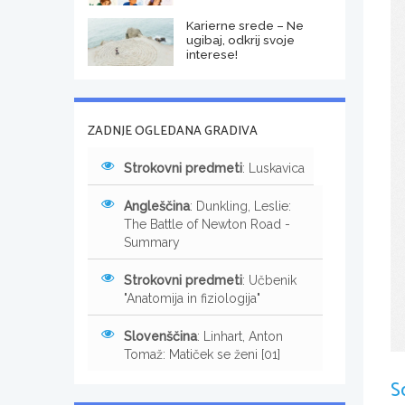
Karierne srede – Ne
ugibaj, odkrij svoje
interese!
ZADNJE OGLEDANA GRADIVA
Strokovni predmeti
: Luskavica
Angleščina
: Dunkling, Leslie:
The Battle of Newton Road -
Summary
Strokovni predmeti
: Učbenik
"Anatomija in fiziologija"
Slovenščina
: Linhart, Anton
Tomaž: Matiček se ženi [01]
S