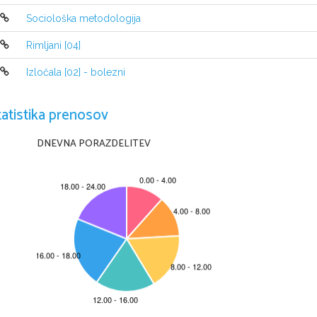
Sociološka metodologija
Rimljani [04]
Izločala [02] - bolezni
tatistika prenosov
DNEVNA PORAZDELITEV