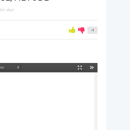
V: 1637
-1
Način
Orodja
predstavitve