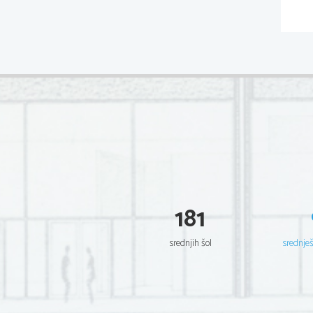
181
srednjih šol
srednje