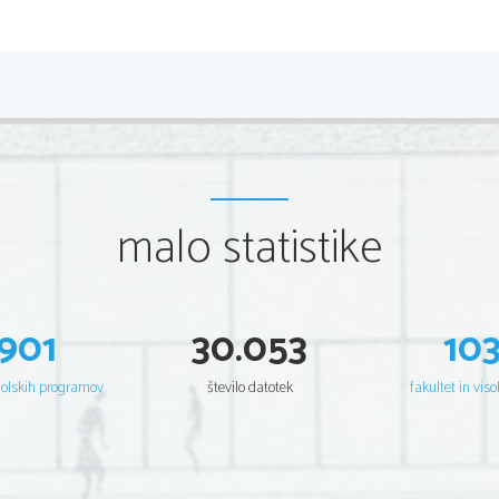
malo statistike
901
30.053
10
šolskih programov
število datotek
fakultet in viso