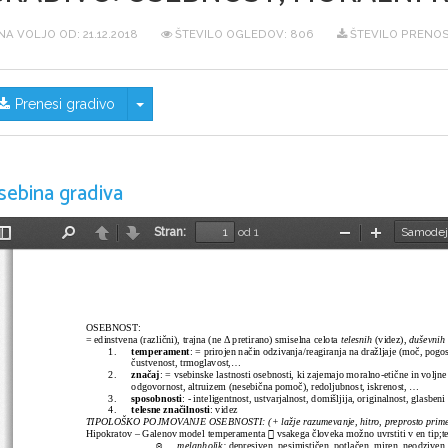
NA VOLJO OD:
21.12.2018
ŠTEVILO OGLEDOV: 806
ŠTEVILO PRENOS
Skrij/prikaži meni
Prenesi gradivo
sebina gradiva
Stran:
od 1
Preklopi
Najdi
Nazaj
Naprej
Pomanjšaj
Povečaj
stransko
vrstico
OSEBNOST:
= edinstvena (različni), trajna (ne Δ pretirano) smiselna celota 
telesnih
 (videz), 
duševnih 
1.
temperament
: = prirojen način odzivanja/reagiranja na dražljaje (moč, pogo
čustvenost, trmoglavost,...
2.
značaj
: = vsebinske lastnosti osebnosti, ki zajemajo moralno-etične in voljne 
odgovornost, altruizem (nesebična pomoč), redoljubnost, iskrenost, ...
3.
sposobnosti
: - inteligentnost, ustvarjalnost, domišljija, originalnost, glasbeni 
4.
telesne značilnosti
: videz
TIPOLOŠKO POJMOVANJE OSEBNOSTI: (+ lažje razumevanje, hitro, preprosto primerja

Hipokratov – Galenov model temperamenta 
 vsakega človeka možno uvrstiti v en tip;t
☺
melanholik: 
depresiven, pesimističen, potlačen, miren, neodziven, 