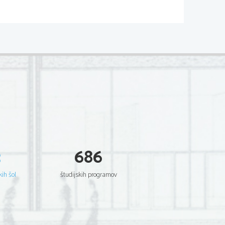
3
686
kih šol
študijskih programov