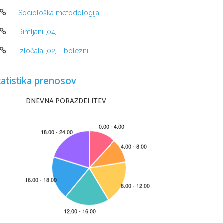
Sociološka metodologija
Rimljani [04]
Izločala [02] - bolezni
tatistika prenosov
DNEVNA PORAZDELITEV