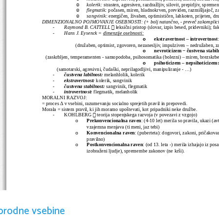
☺
kolerik:
 strasten, agresiven, razdražljiv, silovit, prepirljiv, spremen
☺
flegmatik:
 počasen, miren, hladnokrven, previden, razmišljajoč, za
☺
sangvinik
: energičen, živahen, optimističen, lahkoten, prijeten, d
DIMENZIONALNO POJMOVANJE OSEBNOSTI: (+ bolj natančno, - preveč zakomplici

-
Raymond B. CATTELL 
leksični pristop (slovar, izpis besed, pridevniki); fa
-
Hans J. Eysenck = 
dimenzije osebnosti:
ekstravertnost – introvertnost
o
(družaben, optimist, zgovoren, nezanesljiv, impulziven – nedružaben, za
nevroticizem 
– 
čustvena stabil
o
   (zaskrbljen, temperamenten - samopodoba, psihosomatika (bolezni) – miren, brezskrbe
psihoticizem – nepsihoticizem:
o
(samotarski, agresivni, čudaški, neprilagodljivi, manipuliranje - ...)
-
čustvena labilnost: 
melanhlolik, kolerik
-
ekstravertnost: 
kolerik, sangvinik
-
čustvena stabilnost: 
sangvinik, flegmatik
-
introvertnost: 
flegmatik, melanholik
MORALNI RAZVOJ:
= proces Δ v vsebini, razumevanju socialno sprejetih pravil in prepovedi.
Morala = sistem pravil, ki jih moramo upoštevati, kot pripadniki neke družbe. 

-
KOHLBERG 
 teorija stopenjskega razvoja (v povezavi z vzgojo)
Prekonvencionalna raven
: (4-10 let) merila so pravila, ukazi (a
o
vzajemna menjava (ti meni, jaz tebi)
Konvencionalna raven
: (puberteta): dogovori, zakoni, pričakova
o
pravilno)
Postkonvencionalna raven
: (od 13. leta -) merila izhajajo iz po
o
izobraženi ljudje), spremembe zakonov (ne krši). 
orodne vsebine