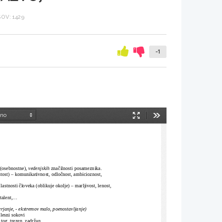
OV: 1429
-1
Način
Orodja
predstavitve
(osebnostne), 
vedenjskih
 značilnosti posameznika.
stost) – komunikativnost, odločnost, ambicioznost, 
lastnosti človeka (oblikuje okolje) – marljivost, lenost, 
talent,...
nje, - ekstremov malo, poenostavljanje)
elesni sokovi
tog, trezen, zadržan,...