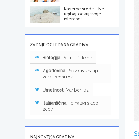
Karierne srede – Ne
ugibaj, odkrij svoje
interese!
ZADNJE OGLEDANA GRADIVA
Biologija
: Pojmi - 1. letnik
Zgodovina
: Preizkus znanja
2010, redni rok
Umetnost
: Maribor [02]
Italijanščina
: Tematski sklop
2007
S
NAJNOVEJŠA GRADIVA