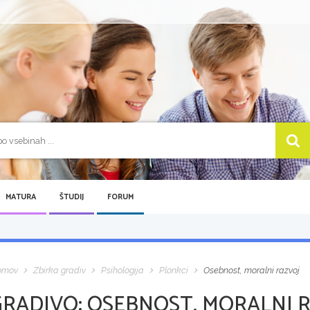
MATURA
ŠTUDIJ
FORUM
omov
Zbirka gradiv
Psihologija
Plonkci
Osebnost, moralni razvoj
GRADIVO:
OSEBNOST, MORALNI 