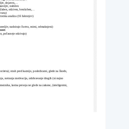
ljiv, dejaven,...
nesljiv, stabilen
ružaben, odziven, brezkrben,...
rano)
ktorska analiza (16 faktorjev)
: 
nesljiv, nadzirajo čustva, mirni, odmaknjeni)
nost:
n, počasneje odzivajo)
vtoriteta); strah pred kaznijo, posledicami, glede na škodo, 
nja, notranja motivacija, odobravanje drugih (ni nujno 
sameznika, lastna presoja ne glede na zakone, (inteligentni, 