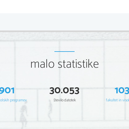
malo statistike
901
30.053
10
šolskih programov
število datotek
fakultet in viso