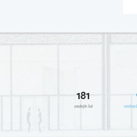
181
srednjih šol
srednje