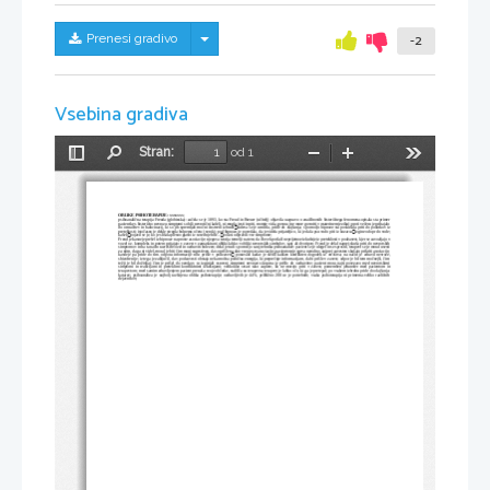
Skrij/prikaži meni
Prenesi gradivo
-2
Vsebina gradiva
Stran:
od 1
Preklopi
Najdi
Pomanjšaj
Povečaj
Orodja
stransko
vrstico
OBLIKE PSIHOTERAPIJE:
 xxxxxxx;
psihoanalična terapija Freuda (globinska): začela se je 1893, ko sta Freud in Breuer (učitelj) objavila razpravo o značilnostih histeričnega fenomena-opisala sta primer
pacientke s histerično nevrozo-simptomi so bili nevrotični kašelj, ni mogla jesti in piti, motnje vida, govora (ne more govoriti v materinem jeziku); proti večeru je prihajalo

do omračitev in halucinacij, ki so jih spremljali močni čustveni izbruhi
zadeva se je umirila, pride do olajšanja; s pomočjo hipnoze sta poskušala priti do podatkov iz

preteklosti; istočasno je dekle stregla bolnemu očetu (vzrok); pod hipnozo je povedala, da je videla prijateljico, ki je dala psu vodo piti iz kozarca
izgine odopr do vode;


kašelj
pojavil se je, ko je slišala plesno glasbi iz sosednje hiše...
počasi odpravili vse simptome;
Freud je kasneje prešel iz hipnoze na proste asociacije; njegova teorija temelji na tem, da človek potlači neprijetnoe izkušnje iz preteklosti v podzavest, kjer se zavozljajo v
vozel oz. kompleks in potem prijajajo v zavest v zamaskirani obliki-lahko v obliki nevrotskih simbolov, sanj ali dvotipov; Freud je delal naprej-skuša priti do nevrotskih
simptomov in na ta način razrešiti vozel in ozdraviti bolezen; delal je tudi s pomočjo sanj; tehnika psihoanalize: pacient se je ulegel in se sprostil, terapevt se je moral usesti
za njim, da ga ni videl, moral je biti čim manj sugestiven, da so prišle na dan vse proste asociacije; pacientom je sprva nerodno; najprej zavestno skušajo prikriti asociacije,

kasneje pa pride do tim. odpora-informacije niso prišle v podzavest
 ponavadi kadar je sledil kakšen konflikten dogodek iz otroštva; na način je zdravil nevroze,
shizofrenije; iz tega je zaključil, da v podzavesti obstaja neka močna psihična energija, ki preprečuje informacijam, da bi prišle v zavest; odpor je bil tem močnejši, čim
težji je bil doživljaj; čim je prišel do vzrokov, so izginjali osnovni simptomi nevroze-sčasoma je prišlo do ozdravitve; pacient mora najti povezavo med nevrotskimi
simptomi in reakcijami in preteklimi konfliktnimi izkušnjami; velikokrat stvari tako zaplete, da ne morejo priti v zavest; pomemben jetransfer med pacientom in
terapevtom; med samim zdravljenjem pacient prenaša svoje občutke, stališča na terapevta; terapevt je lahko oče, ki ga je pretepal; po vsakem izbruhu pride do olajšanja-
katarze; psihoanaliza je najbolj razširjena oblika psihoterapije; ozdravljivih je 44%, približno 200 ur je potrebnih; vsaka psihoterapija ni primerna-veliko različnih
dejavnikov; 