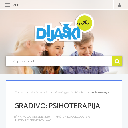
MENI
Domov
Zbirka gradiv
Psihologija
Plonkci
Psihoterapija
GRADIVO:
PSIHOTERAPIJA
NA VOLJO OD:
21.12.2018
ŠTEVILO OGLEDOV: 874
ŠTEVILO PRENOSOV: 1406