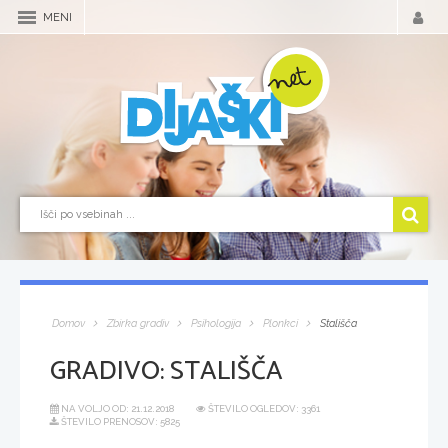
MENI
Domov
Zbirka gradiv
Psihologija
Plonkci
Stališča
GRADIVO:
STALIŠČA
NA VOLJO OD:
21.12.2018
ŠTEVILO OGLEDOV: 3361
ŠTEVILO PRENOSOV: 5825