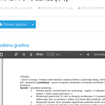
NA VOLJO OD:
21.12.2018
ŠTEVILO OGLEDOV: 545
ŠTEVILO PRENOSO
Skrij/prikaži meni
Prenesi gradivo
sebina gradiva
Stran:
od 1
Preklopi
Najdi
Nazaj
Naprej
Pomanjšaj
Povečaj
stransko
vrstico
UČENJE:
= proces Δ znanja / vedenja zaradi izkušenj s trajnim učinkom. (zaznavanja okolja, obvla

Info. sprejmemo 
pomnjenje 
= proces 
usvajanja
 (vkodiranje), 
ohranjanja
 (uvrščanje v
informacij.
Spomin
 = sposobnost pomnenja.
Trenutni spomin: (narek) 
kratek čas, velik obseg – izgube, 1-3 sekund
o
zapisov v celoto zaznav (pozornost ↓)
Kratkotrajni spomin
:(tel. št.) info. se shranijo, kombinirajo, 5-9 pome
o
obdelovanje, info. se spremeni v obliko, ki jo bomo lahko priklicali, sla
Dolgotrajni spomin:
 (mat. postopki) organizirane pomenske mreže, neom
o
إ
Glede na: svoj učni stil, smiselno, nenavadno, konkretno gradivo, pove