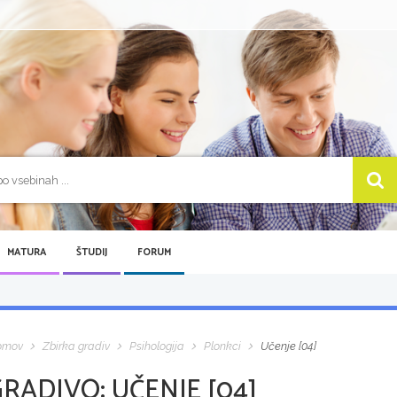
MATURA
ŠTUDIJ
FORUM
omov
Zbirka gradiv
Psihologija
Plonkci
Učenje [04]
GRADIVO:
UČENJE [04]