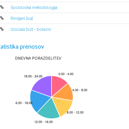
Sociološka metodologija
Rimljani [04]
Izločala [02] - bolezni
tatistika prenosov
DNEVNA PORAZDELITEV