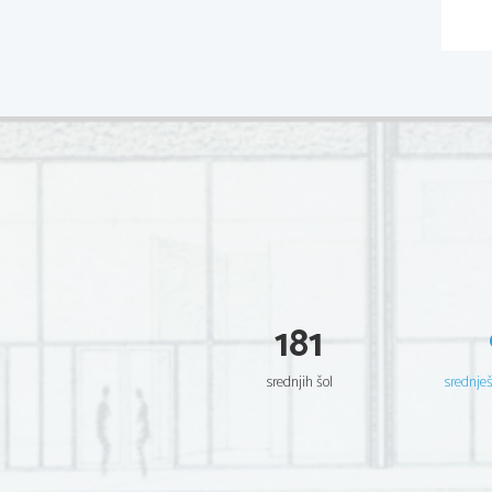
181
srednjih šol
srednje