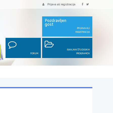
Prijava ali registracija
Pozdravljen
gost
PRIJAVA ALI
REGISTRACIJA
ISKALNIK ŠTUDIJSKIH
FORUM
PROGRAMOV