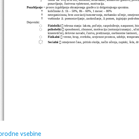
ponavljanje, čustvena vpletenost, motivacija.
Pozabljanje
 = proces izgubljanja ohranjenega gradiva iz dolgotrajnega spomina.
↑
količinske Δ: 1h – 50%, 8h – 60%, 1 mesec – 80%
↑
neorganizirana, brez asociacij/razumevanja, mehansko učenje, omejenost,
↑
vsebinske Δ: poenostavljanje, zaokrožanje, Δ pomen, izginjajo podrobno
Dejavniki: 

Fiziološki 
 telesna stanja: lakota, počutje, razpoloženje, naspanost, bio

psihološki
 sposobnosti, zbranost, motivacija (notranja/zunanja) , učni 
kinestetični), delovne navade, čustva, predznanje, osebnostne lastnosti,.

Fizikalni 
 vreme, hrup, svetloba, urejenost prostora, udobje, temperatu

Socialni 
 omejenost časa, pritisk okolja, način učenja, zapiski, šola, d
orodne vsebine