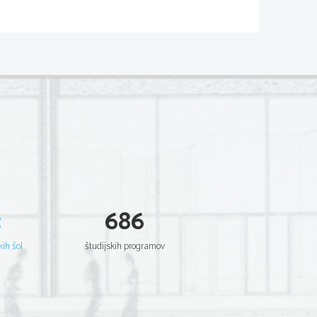
3
686
kih šol
študijskih programov