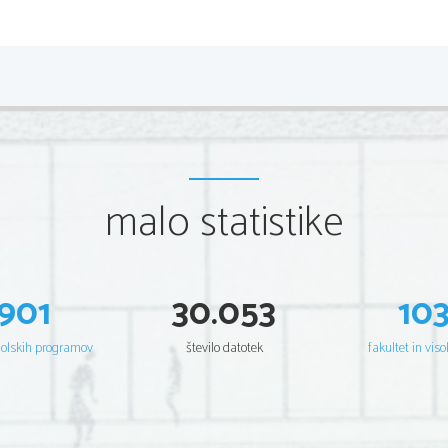
malo statistike
901
30.053
10
šolskih programov
število datotek
fakultet in viso