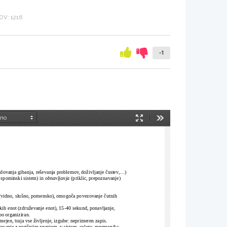
V: 1216
-1
Način
Orodja
predstavitve
dovanja gibanja, reševanja problemov, doživljanje čustev,...)
 spominski sistem) in
 obnavljanja
 (priklic, prepoznavanje) 
e (vidno, slušno, pomensko), omogoča povezovanje čutnih 
nskih enot (združevanje enot), 15-40 sekund, ponavljanje, 
bo organiziran.
ejen, traja vse življenje, izgube: neprimeren zapis.
zovanje z prejšnjim znanjem, v sistem, celoto, mnemonika, 