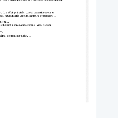
 fiziološki, psihološki vzroki, amnezije (motnje).
sti, razumljivejša vsebina, zanimive podrobnosti,...
ritem,...
stil (kombinacija načinov učenja: vidni / slušni / 
..
ra,...
ružina, ekonomski položaj, ...