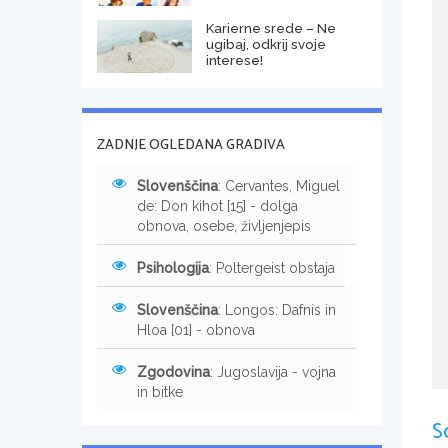
Karierne srede – Ne
ugibaj, odkrij svoje
interese!
ZADNJE OGLEDANA GRADIVA
Slovenščina
: Cervantes, Miguel
de: Don kihot [15] - dolga
obnova, osebe, življenjepis
Psihologija
: Poltergeist obstaja
Slovenščina
: Longos: Dafnis in
Hloa [01] - obnova
Zgodovina
: Jugoslavija - vojna
in bitke
S