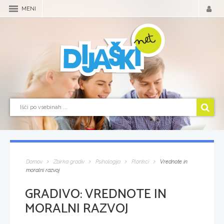
MENI
Domov
Zbirka gradiv
Psihologija
Plonkci
Vrednote in
moralni razvoj
GRADIVO:
VREDNOTE IN
MORALNI RAZVOJ