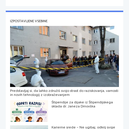
IZPOSTAVLJENE VSEBINE
Predstavljaj si, da lahko združiš svojo strast do raziskovanja, varnosti
in novih tehnologij z izobraževanjem
Štipendije za dijake iz Štipendijskega
sklada dr. Janeza Drnovška
Karierne srede – Ne ugibaj, odkrij svoje