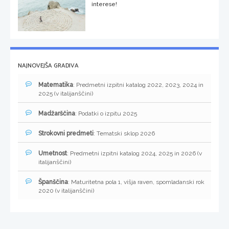
interese!
NAJNOVEJŠA GRADIVA
Matematika
: Predmetni izpitni katalog 2022, 2023, 2024 in
2025 (v italijanščini)
Madžarščina
: Podatki o izpitu 2025
Strokovni predmeti
: Tematski sklop 2026
Umetnost
: Predmetni izpitni katalog 2024, 2025 in 2026 (v
italijanščini)
Španščina
: Maturitetna pola 1, višja raven, spomladanski rok
2020 (v italijanščini)