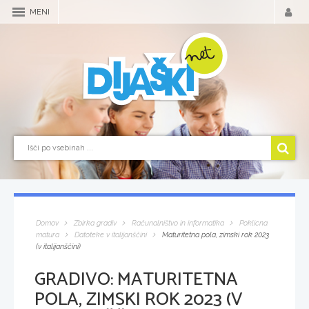
MENI
Domov
Zbirka gradiv
Računalništvo in informatika
Poklicna
matura
Datoteke v italijanščini
Maturitetna pola, zimski rok 2023
(v italijanščini)
GRADIVO:
MATURITETNA
POLA, ZIMSKI ROK 2023 (V