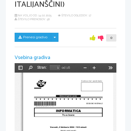
ITALIJANŠČINI)
NA VOLJO OD:
14.02.2025
ŠTEVILO OGLEDOV: 17
ŠTEVILO PRENOSOV: 56
Skrij/prikaži meni
Prenesi gradivo
0
Vsebina gradiva
Stran:
od 16
Preklopi
Najdi
Pomanjšaj
Povečaj
Orodja
stransko
vrstico
Codice del candidato
:
Državni izpitni center
*P233C90111I*
SESSIONE INVERNALE  
INFORMATICA
Prova d'esame
Venerdì, 2 febbraio 2024 / 120 minuti 
Materiali e sussidi consentiti: