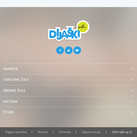
GRADIVA
OSNOVNE ŠOLE
SREDNJE ŠOLE
MATURA
ŠTUDIJ
Pogoji uporabe
Pravila
Kontakt
Oglaševanje
ISSN 1581-923X