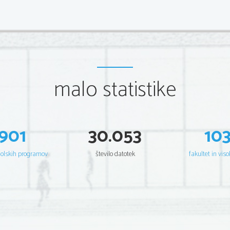
malo statistike
901
30.053
10
šolskih programov
število datotek
fakultet in viso