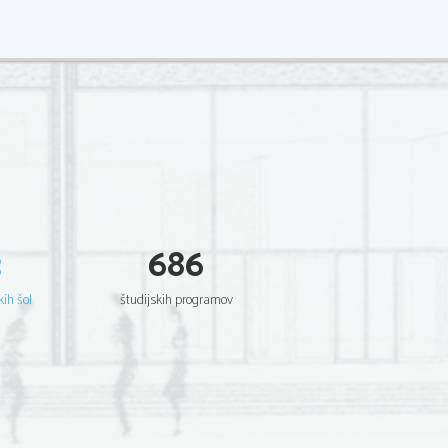
3
686
kih šol
študijskih programov