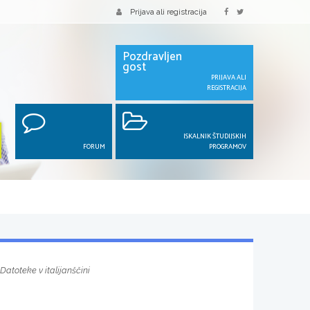
Prijava ali registracija
Pozdravljen
gost
PRIJAVA ALI
REGISTRACIJA
ISKALNIK ŠTUDIJSKIH
FORUM
PROGRAMOV
Datoteke v italijanščini