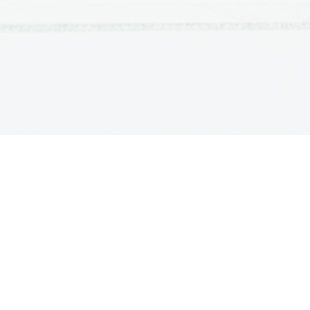
ATURA
ŠTUDIJ
lošna matura
Iskalnik študijskih programov