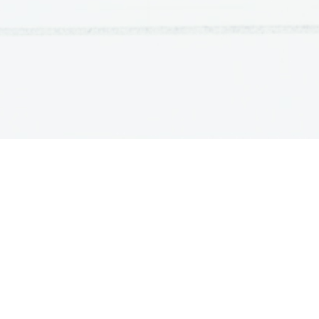
OSNOVNE ŠOLE
SREDNJE ŠOLE
M
Seznam osnovnih šol
Iskalnik SŠ programov
Sp