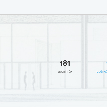
181
srednjih šol
srednje