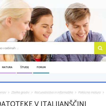
MATURA
ŠTUDIJ
FORUM
omov
Zbirka gradiv
Računalništvo in informatika
Poklicna matura
ATOTEKE V ITALIJANŠČINI