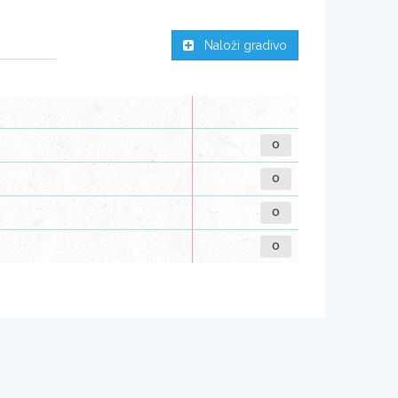
Naloži gradivo
0
0
0
0