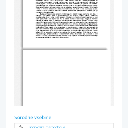
osebnosti. Sredi l. 1857 pa je dejal: "Ema Bovary sem jaz." Prizor je zgrajen na
učinkovitem kontrastu, in sicer na eni strani prazna, nizka vsakdanjost, na drugi pa
povzdignjena,  a zlagana romantičnost. Na tem kontrastu je zgrajen ves roman,
zgoščeno pa tudi osrednje poglavje. Kompozicija in stil razkrivata avtorjevo ironijo.
Dogajanje Flaubert prikazuje tako, kot se odraža v zavesti literarnih oseb. Vživel se je
v like, v njihove telesne in duševne značilnosti, pa tudi v oris zunanjega sveta.
Takemu   načinu   pisanja   pravimo   osebna   pripovedna   perspektiva.   Pisatelj   pa   je
vsevedni pripovedovalec.
Gustave Flaubert je začetnik kritičnega in objektivnega realizma 19. stol. v
Franciji.   Za   njegov   slog   v   pripovedništvu   so   značilni   kratki   stavki,   natančno
označevanje stvari, hotel je biti popoln. Flaubert je hotel prikazati realnost v vsej
njeni pojavnosti, pa čeprav se mu je zdela še tako vsakdanja. Njegovo moralno
stališče je precej ostro, v plemstvo ne zaupa več, meščanstvo sovraži, v nižjih slojih
ne vidi življenjske sile. Kot nosilci česa pozitivnega mu ostanejo le izjemne osebnosti,
kakršna je Ema Bovary. Bila mu je več kot le lik v romanu, bila je del njega samega,
projekcija njegove osebnosti v žensko dušo in naravo. Ema ves čas niha med samimi
skrajnostmi, med slepili, ki jo omamljajo, in resničnostjo, v kateri živi, a jo sovraži. Je
izrazito nevrotično bitje, razklana sama v sebi in v večnem sporu z okoljem. S tem da
se je Flaubert oprl na te sile v njeni duševnosti, je roman šele lahko razgibal. Zaradi
teženj, ki so pogosto napačno usmerjene, je konec tragičen. Kljub temu je jedro
Flaubertovega pripovedništva v realističnem orisu stvarnosti, saj je zlasti v tem
romanu ustvaril zgled realističnega romana, ki je zgrajen na temeljih pozitivističnega
opazovanja dejstev in natančnih dokumentov.
Sorodne vsebine
Sociološka metodologija