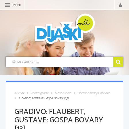
MENI
Domov
Zbirka gradiv
Slovenščina
Domača branja, obnove
Flaubert, Gustave: Gospa Bovary [13]
GRADIVO:
FLAUBERT,
GUSTAVE: GOSPA BOVARY
[13]