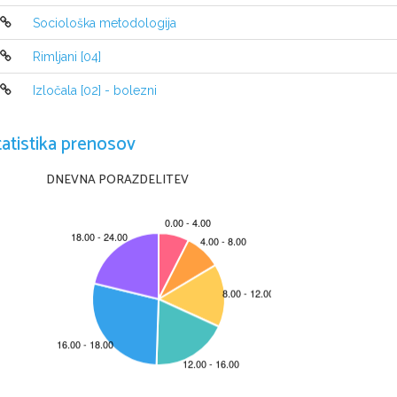
Odlomek v berilu se začne s prihodom svétnika v mesto, kjer pripravlja
z  Emo. Sedla  sta  v prvo  nadstropje  župnije.  Svétnik začne  s  svoji
Sociološka metodologija
zemljo,   o   pomembnosti   poljedelstva   za   obstoj.   Govor   Rodolphe   
Rodolphe govori o sanjah, slutnjah in magnetizmu. 
Položil je roko na n
Rimljani [04]
MOTIVNO-TEMATSKA INTERPRETACIJA
Izločala [02] - bolezni
Prizor je zgrajen na učinkovitem kontrastu, in sicer na eni strani praz
tatistika prenosov
zlagana romantičnost. Na tem kontrastu je zgrajen ves roman, zgoščen
razkrivata avtorjevo ironijo. Dogajanje Flaubert prikazuje tako, kot se od
DNEVNA PORAZDELITEV
JEZIKOVNO-SLOGOVNA ANALIZA
Flaubert   je   snov   uporabil   tako,   da   je   usodo   junakinje   prikazal   z
stvarnostjo.
Roman   je   pisan   strogo   stvarno,   hladno,   obenem   pa   je   ritmično   izrazi
opazovanja   dejstev   in   natančnih   dokumentov.   Pisatelj   opisuje   zgodbo   
obrazu.   Vživel  se  je  v  like,  v  njihove  telesne   in  duševne  značilnost
pisanja   pravimo   brezosebna   pripovedna   perspektiva.   Pisatelj   pa   je  