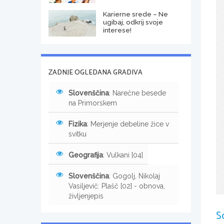
Karierne srede – Ne
ugibaj, odkrij svoje
interese!
ZADNJE OGLEDANA GRADIVA
Slovenščina
: Narečne besede
na Primorskem
Fizika
: Merjenje debeline žice v
svitku
Geografija
: Vulkani [04]
Slovenščina
: Gogolj, Nikolaj
Vasiljevič: Plašč [02] - obnova,
življenjepis
S