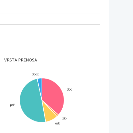
jo živinorejsko proslavo. Sem pride tudi Rodolphe
m govorom  o  poljedelcih,  o zavzemanju  za  boljšo
stalno   prekinja   z   neumestnimi   pripombami.   Emi
jeno, in sedaj je ni več odmaknila.
na, nizka vsakdanjost, na drugi pa povzdignjena, a
o pa tudi osrednje poglavje. Kompozicija in stil
raža v zavesti literarnih oseb. 
VRSTA PRENOSA
   nasprotjem   med   romantičnim   sanjarskim   svetom   in
t,   včasih   skoraj   liričen.   Zgrajen   je   na   temelju
podrobno,   prav   tako   ljudi   in   njihove   izraze   na
i,  pa   tudi  v  oris  zunanjega  sveta.  Takemu  načinu
 vsevedni   pripovedovalec.   Za   Flaubertov   slog   so