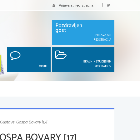
Prijava ali registracija
Pozdravljen
gost
PRIJAVA ALI
REGISTRACIJA
ISKALNIK ŠTUDIJSKIH
FORUM
PROGRAMOV
 Gustave: Gospa Bovary [17]
OSPA BOVARY [17]