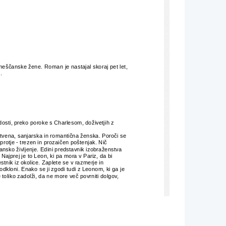
 meščanske žene. 
Roman je nastajal skoraj pet let,
.
sti, preko poroke s Charlesom, doživetjih z 
ustvena, sanjarska in romantična ženska. Poroči se
otje - trezen in prozaičen poštenjak. Nič 
nsko življenje. Edini predstavnik izobraženstva 
Najprej je to Leon, ki pa mora v Pariz, da bi 
stnik iz okolice. Zaplete se v razmerje in 
dkloni. Enako se ji zgodi tudi z Leonom, ki ga je 
oliko zadolži, da ne more več povrniti dolgov, 