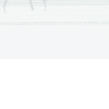
Julijanu, Herodiada — (1877)