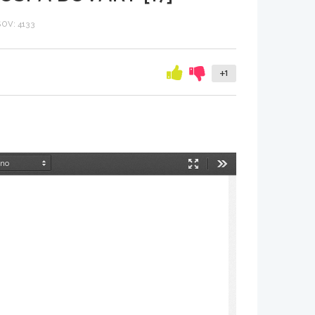
OV: 4133
+1
Način
Orodja
predstavitve