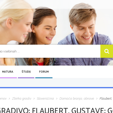
MATURA
ŠTUDIJ
FORUM
omov
Zbirka gradiv
Slovenščina
Domača branja, obnove
Flaubert,
GRADIVO:
FLAUBERT, GUSTAVE: G