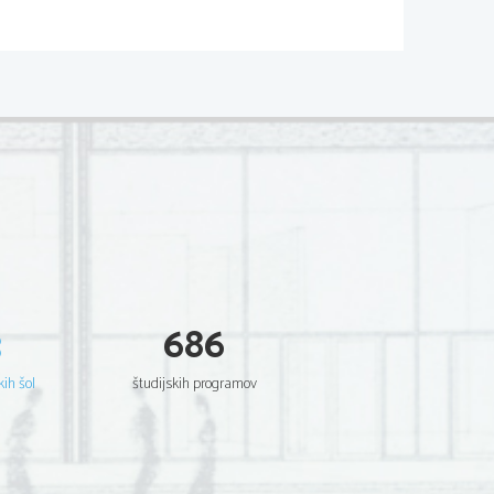
3
686
kih šol
študijskih programov
al je pravo, vendar je moral študij zaradi bolezni
 (Grčija, Orient, Italija). Leta 1851 je začel pisati
ansko kapjo.