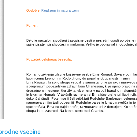
Obdobje: 
Realizem in naturalizem
Pomen:
Delo je nastalo na podlagi časopisne vesti o nesrečni usodi poročene
saj je pisatelj pisal počasi in mukoma. 
Veliko je popravljal in dopolnjeval
Povzetek celotnega besedila:
Roman o življenju glavne književne osebe Eme Rouault Bovary od mlado
ljubimcema Leonom in Rodolphom, do popolne obupanosti in smrti
Ema Rouault, ki so jo strogo vzgojili v samostanu, je po svoji naravi č
s preprostim podeželskim zdravnikom Charlesom, ki je njeno pravo naspr
drugačno ni mestece, kjer živita, vklenjena v najbolj banalno malomešča
je lekarnar Homais. V takšnih razmerah si Ema išče utehe pri ljubimcih. 
dokončal študij. Potem se ji želi približati Rodolphe Banlonger, velepose
namerava z njim tudi pobegniti. Rodolphe pa se je kmalu naveliča in jo o
spet srečala. Ema ne najde sreče, razmetava tudi z denarjem. Ko se že t
obupa in se zastrupi. Na koncu umre tudi Charles. 
Povzetek dlomka:
orodne vsebine