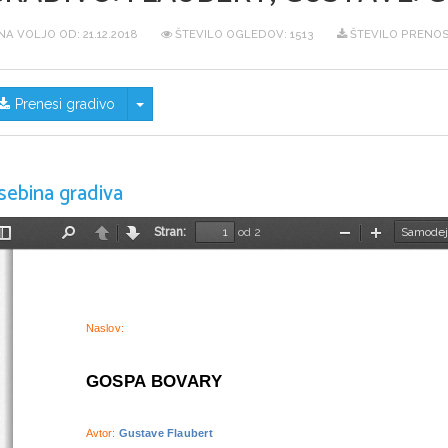
NA VOLJO OD:
21.12.2018
ŠTEVILO OGLEDOV: 1513
ŠTEVILO PRENOS
Skrij/prikaži meni
Prenesi gradivo
sebina gradiva
Stran:
od 2
Preklopi
Najdi
Nazaj
Naprej
Pomanjšaj
Povečaj
stransko
vrstico
Naslov:
GOSPA BOVARY
Avtor: 
Gustave Flaubert