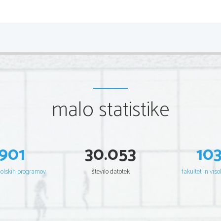
značilni kratki stavki in natančno označevanje stvari.
malo statistike
Gustave Flaubert
1821-1880
901
30.053
10
ŽIVLJENJE
šolskih programov
število datotek
fakultet in viso
Gustave Flaubert se je rodil 1821 v Rouenu v družini zdravnika. Študir
opustiti. Potem je živel na deželi in pisateljeval ter tudi potoval po svetu
roman o Emi Bovary in z njim tudi zaslovel. Umrl je leta 1880 za možg
DELO