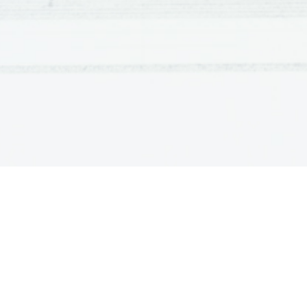
Mladostna, neobjavljena spisa
:
Norčevi spomini 
November
Romani
: 
Gospa Bovary (1857)
Salambo (1862)
Vzgoja srca (1869)
Skušnjava svetega Antona (1874)
Novele
:
November (1842)
Tri povesti (1871)
Zbirka
:
Tri zgodbe — novele: Preprosto srce, Legenda o usmiljenem bratu sv. 
Nedokončani satirični roman
:
Bouvard in Pecuchet (1881)