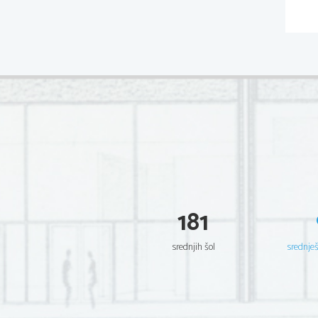
181
srednjih šol
srednje