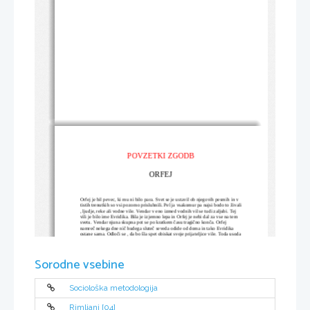
POVZETKI ZGODB
ORFEJ
Orfej je bil pevec, ki mu ni bilo para. Svet se je ustavil ob njegovih pesmih in v  
tistih trenutkih so vsi pozorno prisluhnili. Pel ja vsakomur pa najsi bodo to živali
, ljudje, reke ali vodne vile. Vendar v eno izmed vodnih vil se tudi zaljubi. Tej 
vili je bilo ime Evridika. Bila je izjemno lepa in Orfej je nebi dal za vse na tem 
svetu. Vendar njuna skupna pot se po kratkem času tragično konča. Orfej 
namreč nekega dne nič hudega sluteč seveda odide od doma in tako Evridika 
ostane sama. Odloči se , da bo šla spet obiskat svoje prijateljice vile. Toda usoda
je hotela , da jo je na poti pičila kača in tako tragično umre. Ko Orfej umre 
začne prepevati samo še žalostne pesmi. Ni ga bilo junaka , ki nebi ob njegovih 
pesmih potočil kakšne solze. Nato se odloči , da bo prosil boga podzemlja 
Hada , če lahko obudi Evridiko. Po vseh preprekah na njegovi poti na koncu le 
Sorodne vsebine
prispe do Hada. Ta mu ponudi eno priložnost , vendar se vso pot iz Hada ne sme
ozreti za seboj. Vendar to mu ne uspe , saj se ustraši , da je za seboj izgubil 
Evridiko. Tako Evridika spet odide med mrtve in Orfej je obupan. Žalosten tava 
po svetu dokler ga ne ubijejo Bakhanke. Tako se duši Evridike in Orfej končno 
združita. Vsa dežela žaluje za njim in redki so tisti , ki se ne pridružijo 
Sociološka metodologija
žalovanju. Pokopljejo ga muze in glava , ko so jo odtrgale Bakhanke je voda 
zanesla do otoka Lesbosa.
Rimljani [04]