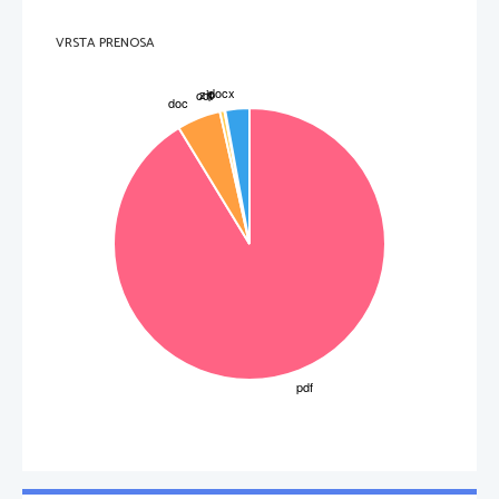
iskal stavbenika, ki bi naredil stavbo za njegovo zver Minotavra. Dedal se je 
domislil labirinta. Vse lepo in prav, vendar kralj ga nato ni pustil, da zapusti 
Kreto. Po dolgem tuhtanju se je odločil da naredi krila. Skupaj je z voskom 
zlepil preja in vse prešil ter krila še rahlo ukrivil. Naslednji dan se je določil za 
VRSTA PRENOSA
pobeg. Ikarju je naročil naj ne leta previsoko saj mu lahko sonce stopi vosek in 
krila bi razpadla. Vendar Ikar je bil tako igriv in ob prve nepozornosti očeta je 
poletel malo višje in sonce mu je začelo topiti vosek. Krila so razpadla , Ikar je 
nekajkrat še prazno zamahnil z rokami nato pa padel v vodo. Dedal se je nato 
ustavil na majhnem otočku, kjer je nato zvečer naplavilo njegovega sina. Tam ga
je pokopal in ta otok se dandanes imenuje Ikaria. Dedal je odšel na Sicilijo, kjer 
je naredil še mnogo lepih in čudovitih stavb ampak kaj, ko mu sina niče ni 
mogel povrniti.