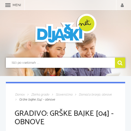
MENI
Domov
Zbirka gradiv
Slovenščina
Domača branja, obnove
Grške bajke [04] - obnove
GRADIVO:
GRŠKE BAJKE [04] -
OBNOVE