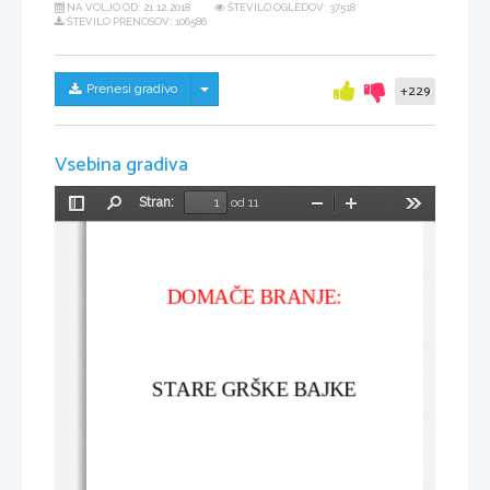
NA VOLJO OD:
21.12.2018
ŠTEVILO OGLEDOV: 37518
ŠTEVILO PRENOSOV: 106586
Skrij/prikaži meni
Prenesi gradivo
+229
Vsebina gradiva
Stran:
od 11
Preklopi
Najdi
Pomanjšaj
Povečaj
Orodja
stransko
vrstico
DOMAČE BRANJE:
STARE GRŠKE BAJKE