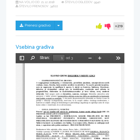
NA VOLJO OD:
21.12.2018
ŠTEVILO OGLEDOV: 9940
ŠTEVILO PRENOSOV: 34622
Skrij/prikaži meni
Prenesi gradivo
+219
Vsebina gradiva
Stran:
od 3
Preklopi
Najdi
Pomanjšaj
Povečaj
Orodja
stransko
vrstico
SLAVKO GRUM: 
DOGODEK V MESTU GOGI
-
EKSPRESIONISTIČNA DRAMA
Je 
najpogosteje  enodejanka,  z  vizionarnim,  preroškim  junakom,  oznanjevalcem   novih
vrednot, etosa, človeka, bolj socialne ureditve in odrešitve. Ta naj bi povedal množico,
zato   jo   nagovarja   in   spodbuja   k   uporu,   k   akciji   za   bratstvo,   ljubezen,   človečnost,
dobroto;   je   dramatikov   »drugi   jaz«   in   intelektualec,   razdvojen   med   etičnim   in
pragmatičnim,   duhovnim   in   materialnim;navadno   je   brez   imena,   torej   moderni
slehernik.
 Tudi njegov jezik je 
ekstatičen,   zanesen,   raztrgan
. Himnična atmosfera oder
spremeni v kultni prostor; 
katastrofično občutje sveta kar kliče po preobrazbi in harmoniji
med ljudmi, svetom in vesoljem.
 V slovenski ekspresionistični dramatiki se Slavko Grum že
prebije v območje avantgardizma, med tiste, ki so uvajali »duha« visokega modernizma, v
katerem se subjekt odtrga od družabnega in patriotskega angažmaja in ogleduje samo še svojo
lastno stisko v resničnosti, ki se zdi neznosna.
-
GOGA, GOGOVCI, VZDUŠJE
Prostor:  
gre za 'usodni rob' mesta oz. predmestja, kamor usoda odlaga ljudi
;GRE ZA
PROSTOR GROZLJIVE USODNOSTI.
Ljudje:   so   kot   PREDMETI   –   REIFIKACIJA.   KAKOR   PRILEPLJENI   SO   MED
OGLEDALI;     NEGIBNOST     POVZROČA     TESNOBO,     GROZAVOST;     KOT
PRELOMLJENI SLONIJO OB SVOJEM OKNU S POKORNO NAGNJENO GLAVO.
Njihove lastnosti: so osamljeni, ven hodijo, če je nujno treba, hlastno se zaklepajo med
stene, v zaprašene sobe polne usodnosti – PRE/ZASTRAŠENOST.
Predmetnost: hiše, ogledala, slike, omare, flavta, lutke – USODNOST.
Vzdušje: opozarja na NEMIR V LJUDEH, PO OZRAČJU SE NOSI 
DROBNA, TRZAJOČA
PESEM FLAVTE
, SOBE BAŠE  
MRAK
,  
BELINE ROK, TESNOBA, GROZAVOST
,
PRELOMLJENI   KLIKOT   S   POKORNO   NAGNJENO   GLAVO
   –   KOT
KRISTUS;DOGAJANJE   JE   TOREJ   MRAČNO,   TESNOBNO.  
UMOR     POLEG