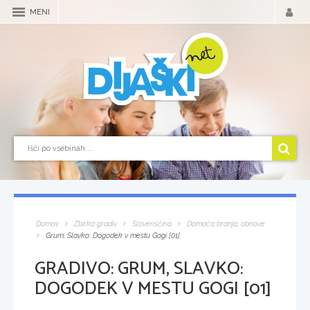
MENI
Domov
Zbirka gradiv
Slovenščina
Domača branja, obnove
Grum, Slavko: Dogodek v mestu Gogi [01]
GRADIVO:
GRUM, SLAVKO:
DOGODEK V MESTU GOGI [01]