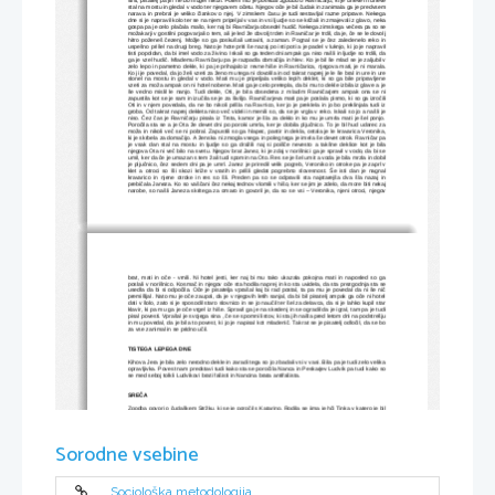
sliši, pisatelj pa jih ne bo mogel nikoli. Potem mu je povedal zgodbo o Ravničarju, ki je dneve in dneve
stal na mostu in gledal v vodo ter njegovem očetu. Njegov oče je bil čudak in zanimala ga je predvsem
narava in prebral je veliko člankov o njej. V zimskem času je tudi sestavljal razne priprave. Nekega
dne si je napravil kolo ter se na njem pripeljal v vas in vsi ljudje so se križali in zmajevali z glavo, neka
gospa pa je celo plačala mašo, ker naj bi Ravničarja obsedel hudič. Nekega zimskega večera pa so se
možakarji v gostilni pogovarjali o tem, ali je led že dovolj trden in Ravničar je trdil, da je, če se le dovolj
hitro poženeš čezenj. Možje so ga poskušali ustaviti, a zaman. Pognal se je čez zaledenelo reko in
uspešno prišel na drugi breg. Nato je hote priti še nazaj po isti poti a je padel v luknjo, ki jo je napravil
tisti popoldan, da bi imel vodo za živino. Iskali so ga teden dni ampak ga niso našli in ljudje so trdili, da
ga je vzel hudič. Mlademu Ravničarju pa je razpadla domačija in hlev. Ko je bil še mlad se je zaljubil v
zelo lepo in pametno dekle, ki pa je prihajalo iz revne hiše in Ravničarica, njegova mati, je ni marala.
Ko ji je povedal, da jo želi vzeti za ženo mu tega ni dovolila in od takrat naprej je le še bral in ure in ure
slonel na mostu in gledal v vodo. Mati mu je pripeljala veliko lepih deklet, ki so ga bile pripravljene
vzeti za moža ampak on ni hotel nobene. Mati ga je celo pretepla, da bi mu to dekle izbila iz glave a je
še vedno mislil le nanjo. Tudi dekle, Oti, je bila obsedena z mladim Ravničarjem ampak ona se ni
zapustila kot se je sam in izučila se je za šiviljo. Ravničarjeva mati pa je poslala pismo, ki so ga izročili
Oti in v njem povedala, da ne bo nikoli prišla na Ravnico, ker jo je preklela in jo bo preklinjala tudi iz
groba. Od takrat naprej dekleta niso več videli in menili so, da se je vrgla v reko. Iskali so jo a našli je
niso. Čez čas je Ravničarju pisala iz Trsta, kamor je šla za deklo in ko mu je umrla mati je šel ponjo.
Poročila sta se a je Ota že devet dni po poroki umrla, ker je dobila pljučnico. To je bil hud udarec za
moža in nikoli več se ni pobral. Zapustili so ga hlapec, pastir in dekla, ostala je le kravarica Veronika,
ki je skrbela za domačijo. A ženska ni zmogla vsega in poleg tega je imela še devet otrok. Ravničar pa
je vsak dan stal na mostu in ljudje so ga dražili naj si poišče nevesto a takšne deklice kot je bila
njegova Ota ni več bilo na svetu. Njegov brat Janez, ki je zdaj v norišnici ga je spravil v vodo, da bi se
umil, ker da če je umazan s tem žali tudi spomin na Oto. Res se je šel umit a voda je bila mrzla in dobil
je pljučnico, čez sedem dni pa je umrl. Janez je priredil velik pogreb, Veroniko in otroke pa je zaprl v
klet a otroci so šli skozi križe v vratih in prišli gledat pogrebno slovesnost. Še isti dan je nagnal
kravarico in njene otroke in res so šli. Preden pa so se odpravili sta najstarejša dva šla nazaj in
prebičala Janeza. Ko so vaščani čez nekaj tednov vlomili v hišo, ker se jim je zdelo, da more biti nekaj
narobe, so našli Janeza skritega za omaro in govoril je, da so se vsi – Veronika, njeni otroci, njegov
brat, mati in oče - vrnili. Ni hotel jesti, ker naj bi mu tako ukazala pokojna mati in naposled so ga
poslali v norišnico. Kosmač in njegov oče sta hodila naprej in ko sta uvidela, da sta prezgodnja sta se
usedla da bi si odpočila. Oče je pisatelja vprašal kaj bi rad postal, ta pa mu je povedal da ni še nič
premišljal. Nato mu je oče zaupal, da je v njegovih letih sanjal, da bi bil pisatelj ampak ga oče ni hotel
dati v šolo, zato si je sposodil staro slovnico in se jo naučil ter šel za delavca, da si je lahko kupil star
klavir, ki pa mu ga je oče vrgel iz hiše. Spravil ga je na skedenj in se ogradil da je igral, tam pa je tudi
pisal povesti. Vprašal je svojega sina , če se spomni listov, ki sta jih našla pred letom dni na podstrešju
in mu povedal, da je bila to povest, ki jo je napisal kot mladenič. Takrat se je pisatelj odločil, da se bo
za vse zanimal in se pridno učil.
TISTEGA LEPEGA DNE
Kihova Jera je bila zelo nerodno dekle in zaradi tega so jo zbadali vsi v vasi. Bila pa je tudi zelo velika
opravljivka. Povest nam predstavi tudi kako sta se poročila Nanca in Peskarjev Ludvik pa tudi kako so
se med seboj tolkli Ludvikovi brati fašisti in Nancina brata antifašista.
SREČA
Zgodba govori o čudaškem Stržku, ki se je poročil s Katarino. Rodila se jima je hči Tinka v katero je bil
Ciril zaljubljen. Tinka je bila lepa, pametna in živahna deklica. Ko je bil Ciril v tujini, je zvedel, da je
noseča. Očeta niso poznali. Tinka je rodila umsko prizadeto deklico in pobegnila v tujino od kjer je
samo pošiljala denar, drugega glasu od nje pa ni bilo. Deklico so klicali Sreča, njenega pravega
krstnega imena niso nikoli vedeli. Tinka je obljubila, da bo prišla domov na obisk a to se ni nikoli
zgodilo. Sreča je bila zelo nasilna punčka in bila je tudi zelo močna tako da jo Stržek sploh ni mogel
Sorodne vsebine
več obvladati in jo je zapiral v kurnik. Nekoč je pisatelj dobil pošto, da so Tinko in Srečo našli mrtvi v
neki reki. Tinka je bila cela pogrizena. Malo od rib verjetno pa jo je ubila Sreča, saj je bila veliko
močnejša od svoje mame.
KRUH
Sociološka metodologija
Nek moški je hodil od hiše do hiše. Vedno so mu dajali kruh, nekoč pa je neki ženski rekel, da kruh ni