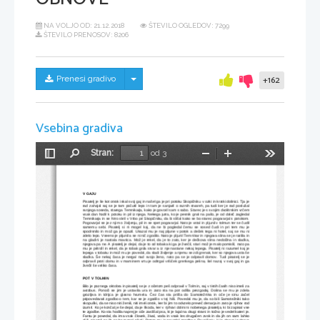
NA VOLJO OD:
21.12.2018
ŠTEVILO OGLEDOV: 7299
ŠTEVILO PRENOSOV: 8206
Skrij/prikaži meni
Prenesi gradivo
+162
Vsebina gradiva
Stran:
od 3
Preklopi
Najdi
Pomanjšaj
Povečaj
Orodja
stransko
vrstico
V GAJU
Pisatelj je še kot otrok iskal svoj gaj in našel ga je pri potoku Skopičniku v ozki in kratki dolinici. Tja je
rad zahajal saj se je tam počutil lepo in tam je sanjaril o raznih stvareh, pa tudi ker je rad poslušal
svojega soseda, starega Temnikarja, kako je govoril sam s sabo. Starec je s svojim dvolitrskim vrčem
vsak dan hodil k potoku in pil iz njega. Nekega jutra, ko je pesnik gnal na pašo, je od daleč zagledal
Temnikarja in se hitro skril v Vrbo pri Skopičniku, da bi slišal kako se bo starec pogovarjal s potokom.
Pogovarjal se je z njim o življenju, pil in se spet pogovarjal. Nato je vstal in pljunil v tolmun ter se čudil
samemu sebi. Pisatelj si ni mogel kaj, da ne bi pogledal čemu se sosed čudi in pri tem mu je
spodrsnilo in mož ga je opazil. Ukazal mu je naj pljune v potok a deček tega ni hotel, saj se mu ni
zdelo lepo. Vseeno je pljunil a se ni nič zgodilo. Nato je pljunil Temnikar in njegova slina se je razlila in
na gladini je nastala mavrica. Mož je rekel, da je to zato, ker je dečkova slina nedolžna in sladka,
njegova pa ne. A pisatelj je dejal, da je to od tobaka ki ga je žvečil, stari mož je malo pomislil, nato pa
mu je pritrdil in rekel, da je tobak grda stvar a iz nje nastane nekaj lepega. Pisatelj ni razumel kaj je
lepega v tobaku in mož mu je povedal, da sladi življenje a njemu se zdi grenak, ker so njegova usta še
sladka. Še nekaj časa je nergal nad svojo ženo, nato pa se je odpravil domov. Tudi pisatelj se je
odpravil proti domu in v maminem vrtu je odtrgal vršiček grenkega pelina, šel nazaj v svoj gaj in ga
žvečil še veliko časa.
POT V TOLMIN
Bilo je poznega oktobra in pisatelj se je z očetom peš odpravil v Tolmin, saj v tistih časih niso imeli za
avtobus. Ponoči se jim je ustavila ura in zato sta na pot odšla prezgodaj. Dolina se mu je zdela
grozljiva   in   Idrijca   je   glasno   hrumela.   Čez  čas  sta   prišla   do   Samotežnika   in   oče   je   sinu   začel
pripovedovati zgodbo o tem, kar se je zgodilo v tej hiši. Povedal mu je, da so bili Samotežniki tako
skopuški, da se niso niti ženili, niti imeli otrok, ker bi jim to odvzelo preveč denarja in zato je njihov rod
izumrl. Ko je končal je še dejal, da je škoda, ker v njihovi dolini ni nobenega pisatelja, ki bi zapisal vse
te zgodbe. Ko sta hodila naprej je oče zaslišal psa, ki je lajal na drugi strani in točno je vedel kateri je.
Fantu je povedal, da ima vsak človek, žival, voda in vsak les drugačen zvok in da jih on sam lahko