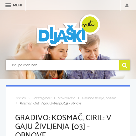
MENI
Domov
Zbirka gradiv
Slovenščina
Domača branja, obnove
Kosmač, Ciril: V gaju življenja [03] - obnove
GRADIVO:
KOSMAČ, CIRIL: V
GAJU ŽIVLJENJA [03] -
OBNOVE