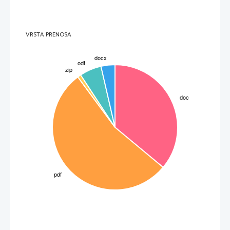
RINGARAJA
Bila je pomlad in na pisateljevem vrtu je cvetela češnja., zato so se njegovi otroci odločili, da bodo
naredili nekaj, kar bo odganjalo kose in res so naredili klopotec, ki pa je bil videti grozno in bil je tudi
zelo glasen. Ob tem se je Kosmač spomnil na svoja mlada leta, ko je tudi sam izdelal podoben
klopotec. Naredil ga je v času, ko mu je zbolela mati in mu rekla, naj da ta klopotec na hruško ampak
ko se je vrnil njegov oče je zaradi hrupa postal jezen. Mama ga je branila in rekla, da tolče tako kot
smrt na koso in takrat se je pesnik zavedel, da bo njegova mati kmalu umrla. Jezen je bil na klopotec,
saj je mislil, da je prav zaradi tega njegova mama preminula. V jezi  je vzel klopotec in se odpravil k
VRSTA PRENOSA
reki. Vrgel ga je vanjo vendar pa se je klopotec ujel  v drevo. Nekaj let pozneje se je odpravil nazaj in
pobral klopotec ter ga zalučal v reko. Prebudil se je iz svojih spominov, ko so mu otroci so mu prišli
povedat, da so klopotec že obesili. Pisatelj je v potem takoj odgnal vse svoje misli in se nasmehnil,
zaprl okno ter se usedel za svojo mizo.