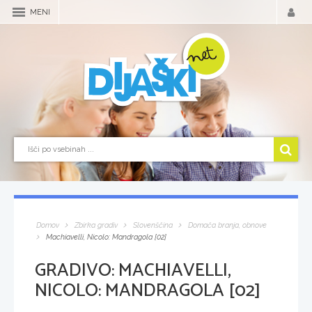
MENI
Domov
Zbirka gradiv
Slovenščina
Domača branja, obnove
Machiavelli, Nicolo: Mandragola [02]
GRADIVO:
MACHIAVELLI,
NICOLO: MANDRAGOLA [02]