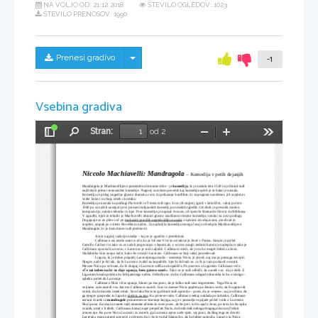
NA VOLJO OD:
21.12.2018
ŠTEVILO OGLEDOV: 1023
ŠTEVILO PRENOSOV: 1990
Skrij/prikaži meni
Prenesi gradivo
-1
Vsebina gradiva
Stran:
od 2
Preklopi
Najdi
Pomanjšaj
Povečaj
Orodja
stransko
vrstico
Niccolo Machiavelli: Mandragola 
– Komedija v petih dejanjih
Mandragola je Machiavellijevo pomembno literarno delo – je 
komedija
, ki je nastala leta 1520 in je hkrati tudi 
najčistejši primer renesančne komedije. Najprej vam bom povedal kaj komedija sploh je in kako je nastala. 
Komedija je poleg tragedije glavna dramska zvrst, ki prikazuje konflikte, ki so pogosto navidezni, jih razpleta v 
veder konec in zbuja smeh s komiko. 
Komedija je nastala na podlagi Plavtovih in Terencovih iger, ki so jih najprej igrali v latinščini,  takoj po letu 
1500 pa so začeli nastajati prvi primeri italijanskih komedij po rimskih zgledih. Od obeh je prevzela motive, 
kompozicijo, odrsko tehniko in tipe. Prve komedije je napisal Ariosto, ob njem še Bernardo Dovizi da Bibbiena. 
V zgradbi, tipih in tehniki je Machiavelli ohranil glavne značilnosti rimske komedije, vendar na novi podlagi. 
Dogajanje se ne plete več po 
muhastih pravilih nepredvidljive usode
 z njenimi zmešnjavami, preobrati in 
razpleti, ampak po zvitem človeškem načrtu. Za najboljšo komedijo tistega časa je obveljala Machiavellijeva 
Mandragola, ki jo bom danes tudi predstavil. 
Avtor najprej razkrije ozadje – kaj se je zgodilo v preteklosti. 
Callimacu sta umrla mati in oče, ko je bil star 9 let in od takrat je živel v Parizu. Kmalu je prišel 
Camillo Calfucci in tako so se začeli pogovarjati o lepoticah, a se niso mogli zediniti katera je najlepša in tako je 
Callimaco spoznal Lucrezio, v katero se je tudi zaljubil. Callimaco misli, da je ne bo mogel dobiti za ženo. 
Služabniku Siru zaupa načrt, kako bo osvojil Lucrezio. Callimaco se boji takoj posredovati.
Liguria, ki je dober prijatelj Lucrezijinega moža – messerja Nicie, je prosil, naj mu jo pomaga osvojiti. 
Njegov načrt je bil tak, da bi Lucrezio zvabil na kopališče, kjer bi bil tudi on  in bi jo tam poskusil osvojiti. 
Messer Nicia pa se brani, da bi skupaj z Lucrezio odšla na kopališče. Po posvetu z Liguriem Callimaco reče : 
»Če mi noben načrt ne daje upanja, bom gotovo umrl«.
 Tako se je tudi odločil, da naredi vse,  da jo dobi. Z 
Liguriem kmalu prideta do brilijantnega načrta. Odločita se, da bo Callimaco odigral zdravnika in bo z intrigo – 
spletko prišel do Lucrezije. 
Callimaco Nicii vliva upanja, hkrati pa mu pravi, da je lahko tudi sam impotenten. Tega Nicia ne 
verjame, zato naredi vse, kar mu Callimaco naroči. Siro in messer Nicia pojdeta po ženino vodo, da bi ugotovili 
vzrok, da ne moreta imeti otrok. Siro čaka Nicio in ga hkrati tudi upravlja – pravi, da je »tepec«, saj je očitno, da 
ga njegov gospodar in Ligurio 
vlečeta za nos
. Ko prinese vodo, Callimaco nekaj naklada po latinsko. Callimaco 
ustvari zvarek iz 
mandragole 
po katerem se imenuje knjiga, saj je s pomočjo te pijače prišel v stik z Lucrezio. 
Nicii pove, da ima ta zvarek tudi stranske učinke in sicer pravi, da bo prvi, ki bo spal z ženo, po tem, ko bo spila 
zvarek, umrl v 8 dneh. Callimacu komaj uspe prepričati Nicio, da bodo dali nekoga drugega tisto noč ležati 
zraven nje. Ko pove Nicia Lucrezii za zvarek, ga Lucrezia sprva noče spiti, saj pravi, da Bog tega ne dovoli. 
Lucrezija mora najprej govoriti z očetom, da ji bo le-ta dal blagoslov, da bo lahko zanosila. Ligurio in Nicia 