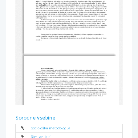
odideta k Lucrezijini materi in ji rečeta,  naj jo poskusi prepričati,  da spije zvarek. Mati ju seveda uboga, saj 
hoče imeti vnučke.  Na poti v župnišče se Ligurio in Nicia odločita, da bosta očeta podkupila. Tu lahko vidimo, 
da je 
podkupljivost
 že zelo dolgo prisotna v vsakdanjem življenju in ni »izum« zadnjega časa. Ligurio zelo 
dobro spletkari in skozi spletke prepriča očeta naj da  dekletu – Lucreziji svoj in hkrati božji blagoslov, da lahko 
dekle vzame zvarek. Messer Nicia se dela gluhega, Ligurio pa očetu pripoveduje nekaj čisto drugega, kot pa sta 
se z Nicio zmenila. Nicia začne nekaj govoriti medtem, ko se Ligurio meni z očetom, a Ligurio reče očetu, da je 
že malce blazen. Nicia se sprašuje ali je pijan ali pa se mu meša. Tu je lepo vidno, da je Ligurio Nicio prinesel 
naokrog. Lucrezia se še zmeraj ne strinja z odločitvijo za zanositev. Župnik in mati jo prepričujeta, da je to prav 
in da bo naslednje leto, ko se otrok rodi, srečna. Lucrezijo komaj prepričata, da popije zvarek. Tu pa je videti 
tudi bogokletstvo. 
Callimaco se sprašuje, če je pametno, kar dela. Vsake toliko časa kar malce okleva in sprašuje se, ali je 
znorel. Pravi, da si s tem, kar dela le podaljšuje upanje. Ko je vse zmenjeno, se Callimaco spomni, da je Nicii  
rekel, da bo on zraven, ko bodo našli nekega klateža in ga dali ženi v posteljo. A on naj bi bil ta klatež.  Pater 
(oče) se obleče v Callimaca in pravega Callimaca - klateža najdejo na trgu blizu messerjeve hiše in ga pripeljejo 
k ženi Lucreziji v posteljo. Callimaco Lucreziji vse razloži in tako se zmenita, kako in kje se bosta videvala v 
nadaljnje.  Vse skupaj se je izteklo po Callimacovih načrtih.
Zmago slavi brezobzirna bistrost nad omejenostjo. Ideja dela je deloma naperjena zoper cerkev in 
meništvo, zgradba je erotično drzna, vendar predvsem satirična.
Knjiga ima veliko smešnih dogodivščin. Nekatere fraze so se ohranile do danes. Ena takih je »V rit naj 
me piše«. 
O avtorju in delu:
Niccolo Machiavelli se je rodil leta 1469 v Firencah. Bil je italijanski državnik – politik, 
zgodovinopisec, teoretik politike in diplomat v rojstnem kraju. Kot teoretik politike je dajal praktične nasvete, 
kako osvojiti in obdržati oblast. V knjigi 
Il principe 
(
Vladar - 1513
) so videli njegovi nasprotniki  opravičilo za 
avtoritarno državo, ki je ne vežejo nikakršna nravna pravila Po Machiavelliju se imenuje tudi makiavelizem – to 
so politična načela o vladanju, kakor jih je zapisal v Vladarju. Preneseno so ta načela: 
brezobzirna, zahrbtna 
politika – ravnanje. 
Rojstni čas Machiavellijeve »Mandragole« je obdobje visoke renesanse, okoli leta 1500. To je obdobje 
velikih prelomov v družbi in posamezniku,  v miselnosti, načinu življenja in čustvovanja. 
Machiavellijev življenjski čas je čudovito razgibana doba moškega vretja človeštva, polna dinamizma, 
strastnih iskanj in prerojevanja ob prelomu 15.v 16.stoletje.
V širšem smislu je to obdobje odkrivanja človekovega resničnega sveta. Človekov pogled se je odvrnil 
od zazrtosti v onostransko glorio obljubljenega sveta k  realnim dimenzijam svojega tostranskega življenja, 
njegovim konfliktom in skladnostim. Zbudil se je iz duhovne zamaknjenosti metafizično verovanih razodetij v 
polnokrven utrip svojega telesa, svojih čustvovanj in umivanj. Iz univerzalnega verskega občestva se je zavedel 
sebe, svojega dvoma in svoje individualne moči, svojega razuma pa tudi svoje ustvarjalne strasti. Pričel je 
dvomiti, rušiti in ustvarjati. 
Umrl je v Firencah leta 1527. 
Sorodne vsebine
Sociološka metodologija
Rimljani [04]