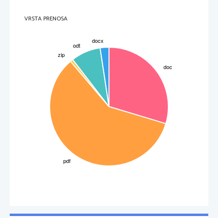
če bi lahko se upokojil sam
že z golo iglo? Kdo bi nosil breme
in hropel znojen pod življenjem težkim,
če ne bi groza pred nečim po smrti,
VRSTA PRENOSA
pred krajino neodkrito, ki se potnik
iz nje ne vrne, nam hromila volje,
da rajši nosimo zla pričujoča,
kot bi k neznanim se zatekali?”