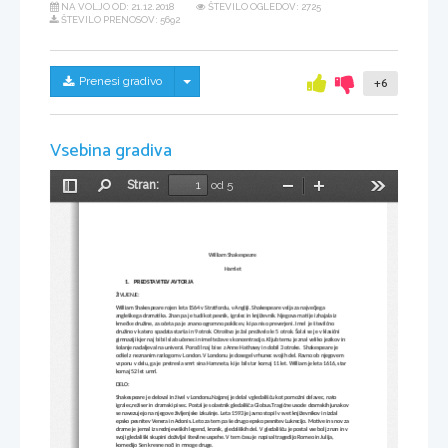
NA VOLJO OD:
21.12.2018
ŠTEVILO OGLEDOV: 2725
ŠTEVILO PRENOSOV: 5692
Skrij/prikaži meni
Prenesi gradivo
+6
Vsebina gradiva
Stran:
od 5
Preklopi
Najdi
Pomanjšaj
Povečaj
Orodja
stransko
vrstico
William Shakespeare
Hamlet
1.
PREDSTAVITEV AVTORJA
ŽIVLJENJE:
William Shakespeare rojen leta 1564 v Stratfordu, v Angliji. Shakespeare velja za največjega 
angleškega dramatika. Znan pa je tudi kot pesnik, igralec in književnik. Njegova mati je izhajala iz 
kmečke družine, za očeta pa je znano ogromno poklicev, ki pa niso preverjeni. Imel  je številčno 
družino v katero spadata starša in 9 otrok. Otroštvo je žal preživelo le 5 otrok. Šolal se je v klasični 
gimnaziji kjer naj bi bil slab učenec in imel težave s koncentracijo. Kljub temu je znal veliko jezikov in 
šolanje nadaljeval na univerzi. Poročil naj bi se z Anne Hathawy in dobil 3 otroke.  Shakespeare je 
odšel z neznanim razlogom v London. V Londonu je dosegel vrhunec svojih del. Ravno ob njegovem 
vzponu v delu, ga je pretresla smrt sina Hamneta, ki je bil star komaj 11 let. William je leta 1616, star 
komaj 52 let umrl.
DELO: 
Shakespeare je deloval in živel v Londonu.Najprej je delal v gledališču kot pomožni delavec, nato 
igralec,režiser in dramski pisec. Postal je solastnik gledališča Globus.Tragične usode dramskih junakov
se navezujejo na njegove življenjske izkušnje. Leta 1593 je javno stopil v svet književnikov in izdal 
epsko pesnitev Venera in Adonis. Leto za tem pa še drugo epsko pesnitev Lukrecijo. Motive in snov za
drame je jemal iz srednjeveških legend, kronik, gledaliških del. V gledališču je postal vse bolj znan in v 
svoji gledališki skupini doživljal številne uspehe. V tem času je napisal tragedijo Romeo in Julija, 
komedijo Sen kresne noči in mnoge druge.