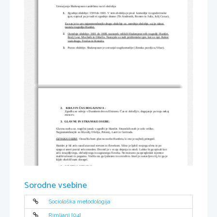
Ustvarjanje Shakespeara razdelimo na tri obdobja: 
1.
Zgodnje obdobje:
1590
 do 
1601
. V tem obdobju je pisal  
komedije
 in zgodovinske 
igre, napisal pa je tudi tri zgodnje drame (Tit Andronik, Romeo in Julia, Julij Cezar).
Za nas je to uro najpomembnejše drugo obdobje oz. osrednje obdobje, saj je takrat 
nastala tragedija Hamlet.
2.
Osrednje obdobje
: 1601 do 
1608
, nastanek velikih Shakespearovih tragedij: Hamlet,
Kralj Lear, Macbeth in Othello. Nastajale so tudi problemske igre, kot so npr. Kakor
vam drago, Troilus in Kresida.
3.
Pozno obdobje
, Shakespeare je ustvarjal tragikomedije (Zimska pravljica,Vihar).
2.
 KRAJ IN ČAS DOGAJANJA :
Zgodba se odvija v Danskem dvoru Elsinoru. Čas ni določljiv, dogajanje pa traja nekaj
mescev.
      3.  GLAVNE IN STRANSKE OSEBE:
Glavna oseba oz. tragični junak v zgodbi je Hamlet. Stranskih oseb je zelo veliko. 
Najpomembnejše so Klavdij, Ofelija, Polonij, Laert in Gertruda.
OZNAKA OSEBE
: 
Označila bom glavno osebo Hamleta, ki me je najbolj pritegnil.
Hamlet je bil zelo razočaran nad svetom in človekom. Silno je ljubil svojega očeta in po 
njegovi smrti postal zelo zmeden. Dvomil je v svoja dejanja in misli. Lahko bi ga opisali kot 
zelo iznajdljivega, občutljivega in zagnanega človeka. Ne moramo pa spregledati izjemne 
maščevalnosti in poguma. Vodila sta ga ljubezen in sovraštvo. Imel je zastavljen cilj, ki ga je 
kljub okoliščinam dosegel.
3.
KRATKA OBNOVA
Hamlet spada med tragedije, katere značilnost je dramski trikotnik in smrt glavnega 
junaka.
Sorodne vsebine
Danski kraljevi dvor Elsinor.
Kraljevič Hamlet, se po prikazovanju očetovega duha odloči, maščevati smrt svojega očeta. 
Očetov duh razkrije, da ga je ubil lastni brat Klavdij, zato da bi se polastil prestola. Hamlet se 
je odločil hliniti blaznost, da bi prišel resnici do dna. Zmeden, žalosten in depresiven Hamlet 
skozi gledališko igro prikaže smrt kralja. Hamlet opazi zmedenost strica oz. kralja Klavdija in
Sociološka metodologija
si ustvari dokaz o resnici. Ko vse skupaj zaupa svoji ljubezni Ofeliji, ki je hči Polonija, 
prijatelja od strica Klavdija, začuti zmedenost in past tudi pri njej. Polonij je pogovoru med 
Ofelijo in Hamletom prisluškoval, kar je Hamlet tudi opazil. V zmoti, da se za zaveso skriva 
Rimljani [04]
kralj, ga je zabodel. Polonij umre. Kralj od strahu pošlje Hamleta v Anglijo in mu nastavi 