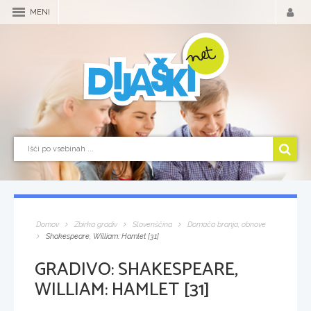
MENI
Domov
Zbirka gradiv
Slovenščina
Domača branja, obnove
Shakespeare, William: Hamlet [31]
GRADIVO:
SHAKESPEARE,
WILLIAM: HAMLET [31]