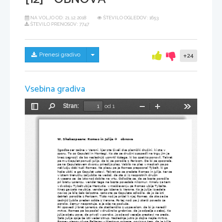
NA VOLJO OD:
21.12.2018
ŠTEVILO OGLEDOV: 1653
ŠTEVILO PRENOSOV: 7747
Skrij/prikaži meni
Prenesi gradivo
+24
Vsebina gradiva
Stran:
od 1
Preklopi
Najdi
Pomanjšaj
Povečaj
Orodja
stransko
vrstico
W. Shakespeare: Romeo in Julija 
   obnova                           

Zgodba ser začne v Veroni, kjer sta živeli dve plemiški družini, ki sta v 
sporu. To so Capuleti in Montegi. Ko sta se družini spopadli na trgu jim je 
knez zagrozil, da bo naslednjič usmrtil tistega, ki bo spet to ponovil. Takrat
pa mu Capulet ponudi Julijo, da bi se poročila z Parisom. Da bi se spoznala,
pa na Capuletovem dvorcu priredijo ples. Vabilo na ples v maskah pa po 
naklučju dobi tudi Romeo. Na plesu pa je Romea prepoznal Tybalt, ki ga 
hoče ubiti, a ga Capulet ustavi. Takrat pa se srečata Romeo in Julija, ter se 
v istem trenutku zaljubita ne vedoč, da sta si iz nasprotnih družin
A vseeno se  še isto noč dobita na vrtu. Odločita se, da se bosta poročila 
pri bratu Lorenzu, vendar tega ne bosta povedala nikomur. Kmalu za tem 
v dvoboju Tybalt ubije Mercutia, v maščevanju pa Romeo ubije Tybalta. 
Knez ga zato ne ubije, vendar ga izžene iz Verone. Ko je Julija izvedela 
novico je bila želo žalostna, zato sta se Capuleta odločila, da jo še isti 
četrtek poročita z Parisem. Tisto noč je prišel k njej Romeo, da sta se še 
zadnjič ljubila preden odide z Verone. Po tej noči pa ji starši povedo za 
poroko, čemur nasprotuje, a je oče ne posluša. 
Pri spovedi ji brat Lorenzo, da stekleničko z uspavalom, da bi jo naredil 
mrtvo. Romea pa bo poslal v družinsko grobnico, da jo odpelje s seboj. Ko 
Julija očetu pove, da privoli v poroko, jo oče od veselja prestavi na sredo.  
Zato Julija spije že isti večer strup. Naslednje jutro jo dojka najde mrtvo.
Romeu njegov sluga Baltazar v Mantovo prinese  novico o tem, da je Julija 