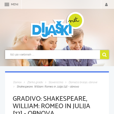
MENI
Domov
Zbirka gradiv
Slovenščina
Domača branja, obnove
Shakespeare, William: Romeo in Julija [12] - obnova
GRADIVO:
SHAKESPEARE,
WILLIAM: ROMEO IN JULIJA
[12] - OBNOVA