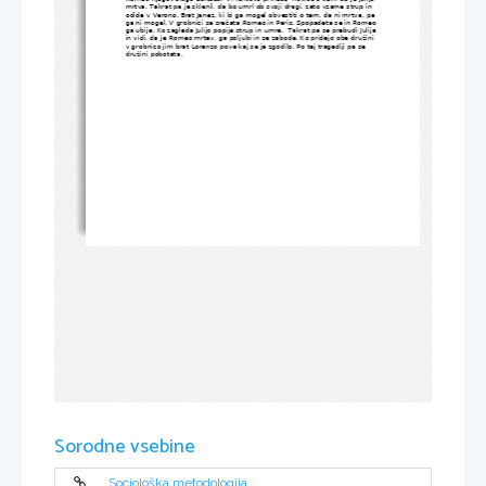
mrtva. Takrat pa je sklenil, da bo umrl ob svoji dragi, zato vzame strup in 
odide v Verono. Brat Janez, ki bi ga mogel obvestiti o tem, da ni mrtva, pa 
ga ni mogel. V grobnici se srečata Romeo in Paris. Spopadeta se in Romeo 
ga ubije. Ko zagleda Julijo popije strup in umre.  Takrat pa se prebudi Julija 
in vidi, da je Romeo mrtev, ga poljubi in se zabode. Ko pridejo obe družini 
v grobnico jim brat Lorenzo pove kaj se je zgodilo. Po tej tragediji pa se 
družini pobotata.
Sorodne vsebine
Sociološka metodologija