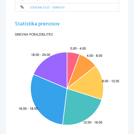
vzvišenost, ves čas pa se jim ponujajo rešitve, ki jih ne znajo 
izkoristit.
Izločala [02] - bolezni
Statistika prenosov
DNEVNA PORAZDELITEV