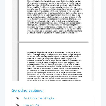
ki ga ni hotela nikoli sneti. Sprva so se Stelle izogibale, vendar 
jih je s svojim pogledom uročila in sprejele so jo medse. Da pa 
je lahko prišla v ESBAT je morala noč preživeti v stari hiši, kjer 
bi naj strašilo. Pred leti se je tam obesila ženska, ki bi naj 
znorela, zaradi svoje hčere, ki je pobegnila od doma. Hiša je bila
zares grozna. Irena jo je podrobneje raziskala in na enem od 
zidu opazila vdolbinice, ki so izgledale kakor da bi nekdo v steno
zaril prste in jih ne bi več mogel izvleči. Stopila je k zidu in še 
sama potisnila prste v vdolbine, takrat je iz zidu pritekla kri. Ta 
dogodek je Irena svojim prijateljicam zamolčala. Stella je noč v 
tisti hiši seveda preživela in tako je tudi ona postala članica 
ESBATA. Trem prijateljicam pa so se njihove želje počasi začele 
izpolnjevati...vendar na nič kaj lep način. Ireni je brazgotina 
začenjala izginjati, vendar jo je pod kožo močno peklo, kot da bi
gorela. Katjo so začele zasledovati temne sence, ki ji niso dale 
miru. Karmela pa je postajala vedno bolj bela. Med tem je Stella
postajala vedno bolj čudaška in vedela je za vse kaj so se 
prijateljice pogovarjale, ko je ni bilo zraven. Znala jim je brati 
misli... Nekega dne jih je odpeljala v njen dom. Dolgo, dolgo so 
hodile po cesti, zavile globoko v gozd in se pred neko votlino 
ustavile. V votlini je bilo polno stopnic, Irena se je podala 
globoko v votlino, a tam ni dolgo ostala. Stella se je spremenila 
v pošast. Takrat je Irena pobegnila. Tudi o tem dogodku se s 
prijateljicama ni nič kaj dosti pogovarjala, saj se tudi ni imela 
časa, ker so postajale vedno bolj čudne, postajale so podobne 
Stelli. Zato so se odločile da jo bodo uničile. Vendar pozabile so,
da Stella pozna vse njihove skrivnosti. A na srečo jim je bila 
pripravljena pomagati. Povedala jim je da je nekoč živela v tisti 
grozni hiši, da je tam umrlo že 22 ljudi in da so stene prepojene 
z njihovo krvjo, pod hišo pa je podzemni hodnik, ki vodi do tiste 
votline v gozdu. Šle so v votlino in tam spoznale Stellinega 
gospodarja, ki je bil kakor gromozanska, mesojeda bogomoljka. 
Prestrašile so se in se pognale v beg, po stopnicah. Naenkrat so 
se znašle v tisti grozni hiši in že so vse tri tiščale prste v steno. 
Takrat se je zid odtrgal in odnesla jih je reka krvi. Zaslišali so se 
Sorodne vsebine
še samo njihovi zadnji kriki.
Knjiga mi je bila zelo všeč, saj je bila polna zanimivih in napetih 
dogodkov. Pisateljica je znala na zelo dober način prikazati 
grozote, ki so se prijateljicam dogajale. Razdeljena je bila na 7 
Sociološka metodologija
poglavij, toliko je tudi načel, ki jih morajo spoštovati tisti, ki ne 
hote vzpostavljajo stik z umrlimi. Na začetku vsakega poglavja 
je bilo eno izmed načel. Vse se odvija z neko logiko, glavnim 
junakinjam se magija maščuje za njihovo domišljavost in 
Rimljani [04]