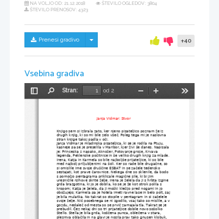
NA VOLJO OD:
21.12.2018
ŠTEVILO OGLEDOV: 3804
ŠTEVILO PRENOSOV: 4323
Skrij/prikaži meni
Prenesi gradivo
+40
Vsebina gradiva
Stran:
od 2
Preklopi
Najdi
Pomanjšaj
Povečaj
Orodja
stransko
vrstico
Janja Vidmar: Stvor
Knjigo sem si izbrala zato, ker njeno pisateljico poznam že iz 
drugih knjig, ki so mi bile zelo všeč. Poleg tega mi je naslovna 
stran knjige takoj padla v oči.
Janja Vidmar je mladinska pisateljica, ki se je rodila na Ptuju, 
kasneje pa se je preselila v Maribor, kjer živi še danes. Napisala 
je: Princeska z napako, Aknožer, Potovanje groze, Krvava 
legenda, Peklenske počitnice in še veliko drugih knjig za mlade.
Irena, Katja in Karmela so bile najboljše prijateljice, ki so bile 
med najbolj priljubljenimi na šoli. Ker so rade bile drugačne, so 
si omislile ime svoje druščine ESBAT in se začele tedensko 
sestajati, kot prave čarovnice. Nekega dne so sklenile, da bodo 
s pomočjo pentagrama priklicale magične sile, ki bi jim 
uresničile njihove skrite želje. Irena je želela da ji s hrbta izgine 
grda brazgotina, ki jo je dobila, ko se je že kot otrok polila s 
kropom; Katja je želela, da ji moški klečijo pred nogami in jo 
obožujejo; Karmela pa je hotela imeti ravne lase in belo polt, saj
je bila mulatka. No takrat so stopile v pentagram in si zaželele 
svoje želje. Nič posebnega se ni zgodilo, vsaj tako so mislile, a v
gozdu, nedaleč od mesta so se prvič zamajala tla. Takrat se je 
prebudil. Čez nekaj dni so tri prijateljice dobile novo sošolko 
Stello. Stella je bila grda, koščena punca, oblečena v stara, 
plesniva oblačila in na glavi je nosila prav tako gnusen klobuk, 