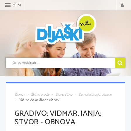
MENI
Domov
Zbirka gradiv
Slovenščina
Domača branja, obnove
Vidmar, Janja: Stvor - obnova
GRADIVO:
VIDMAR, JANJA:
STVOR - OBNOVA