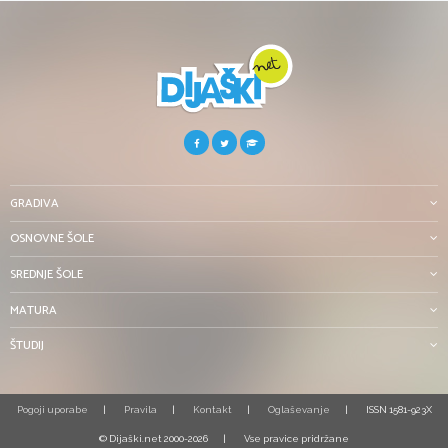
GRADIVA
OSNOVNE ŠOLE
SREDNJE ŠOLE
MATURA
ŠTUDIJ
Pogoji uporabe
Pravila
Kontakt
Oglaševanje
ISSN 1581-923X
© Dijaški.net 2000-2026
Vse pravice pridržane