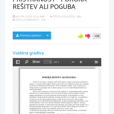
REŠITEV ALI POGUBA
NA VOLJO OD:
21.12.2018
ŠTEVILO OGLEDOV: 1810
ŠTEVILO PRENOSOV: 2750
Skrij/prikaži meni
Prenesi gradivo
+58
Vsebina gradiva
Stran:
od 1
Preklopi
Najdi
Pomanjšaj
Povečaj
Orodja
stransko
vrstico
POROKA-REŠITEV ALI POGUBA?
Poroke so od vedno v življenju imele velik pomen. Ljudje se poročamo predvsem iz 
ljubezni, a včasih je bilo drugače. Starši svojih otrok so se velikokrat vmešavali v življenje
le teh in jim velikokrat pokvarili načrte. Dosti so gledali na denar, malo na ljubezen in 
takšne poroke se pojavljajo tudi v našem romanu. Vse se vrti okoli Bennetovih hčera in 
njunih prihodnosti.
        Poroka med Collinsom in Charlotte je bila izpeljana le zaradi obojestranske varnosti. 
Cherlotte se je z njim poročila le za to, ker je bila že stara, ni bila privlačna, ni imela 
nekega premoženja in se je pač preprosto morala poročiti, da bi poskrbela za svojo 
prihodnost. Druge možnosti praktično ni imela, poročila se ni iz ljubezni, za to preprosto 
ni imela časa in bo zanjo kasneje skrbela. Collins ni bil ravno reven, imel je nekaj 
premoženja, bil je tudi dedič posesti Bennetovih. Svojim sorodnikom je hotel dobro, to pa 
je želel dokazati s tem, ko je zaprosil Elizabeth. Dobil je negativen odgovor, kar ga je 
pripeljalo do Charlotte. V tistih časih je bilo aktualno, da se dama poroči kot mlada in pa s
čim premožnejšim gospodom, ki bo zanjo lepo poskrbel. Njena naloga pa bo skrbeti  za 
gospodinjska dela, otroke in bo pričakala moža, ko se vrača z dela.
V sedanjosti je kaj takega redka stvar, ženski spol bolj in bolj prevladuje, se izobražuje, 
stoji na visokih položajih in napreduje.
V romanu smo bili priča tudi drugačni poroki, poroki med Wickhamom in pa Lydio. 