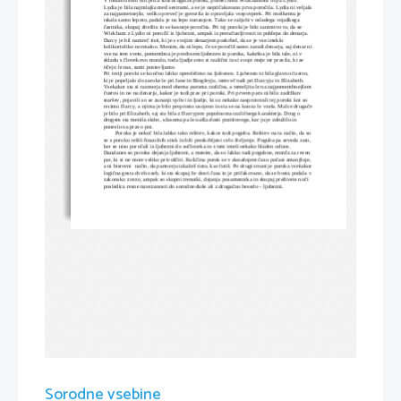
Lydia je bila najmlajša med sestrami, a se je nepričakovano prva poročila. Lydia ni veljala
za najpametnejšo, veliko preveč je govorila in opravljala vsepovprek. Pri moškemu je 
iskala samo lepoto, padala je na lepo zunanjost. Tako se zaljubi v mladega vojaškega 
častnika, skupaj zbežita in se kasneje poročita. Pri tej poroki je bilo zanimivo to, da se 
Wickham z Lydio ni poročil iz ljubezni, ampak iz preračunljivosti in pohlepa do denarja. 
Darcy je bil namreč tisti, ki je s svojim denarjem poskrbel, da se je vse izteklo 
kolikortoliko normalno. Menim, da ni lepo, če se poročiš samo zaradi denarja, saj denar ni
vse na tem svetu, pomembna je predvsem ljubezen in poroka, kakršna je bila tale, ni v 
skladu s človekovo moralo, toda ljudje smo si različni in si svoje meje ter pravila, ki se 
tičejo le nas, sami postavljamo.
Pri tretji poroki se končno lahko opredelimo na ljubezen. Ljubezen ni bila glavno čustvo, 
ki je popeljalo do zaroke le pri Jane in Bingleyju, temveč tudi pri Darcyju in Elizabeth. 
Vsekakor sta si razmerja med obema paroma različna, a temeljita le na najpomembnejšem
čustvu in ne na denarju, kakor je tudi prav pri poroki. Pri prvem paru ni bilo zadržkov 
staršev, pojavili so se zunanji vplivi in ljudje, ki so nekako nasprotovali tej poroki kot so 
recimo Darcy, a njima je bilo preprosto usojeno in sta se na koncu le vzela. Malce drugače
je bilo pri Elizabeth, saj sta bila z Darcyjem popolnoma različnega karakterja. Drug o 
drugem sta menila slabo, sčasoma pa le našla dosti pozitivnega, kar ju je združilo in 
poneslo na pravo pot.
        Poroka je nekoč bila lahko tako rešitev, kakor tudi poguba. Rešitev na ta način, da so 
se s poroko rešili finančnih stisk in bili preskrbljeni celo življenje. Poguba pa seveda zato, 
ker se niso poročali iz ljubezni do sočloveka in s tem imeli nekako hladen odnos. 
Dandanes so poroke dejanja ljubezni, a menim, da so lahko tudi pogubne, morda za reven 
par, ki si ne more veliko privoščiti. Količina porok se v današnjem času počasi zmanjšuje, 
a ni bistveni  način, da partnerju izkažeš tisto, kar čutiš. Po drugi strani je poroka vsekakor
logična gesta dveh oseb, ki sta skupaj že dosti časa in je pričakovano, da se bosta podala v
zakonsko zvezo, ampak so skupni trenutki, dejanja posameznika in skupaj preživete noči 
posledica resne navezanosti do sorodne duše ali z drugačno besedo – ljubezni.
Sorodne vsebine