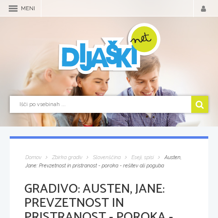
MENI
Domov
Zbirka gradiv
Slovenščina
Eseji, spisi
Austen,
Jane: Prevzetnost in pristranost - poroka - rešitev ali poguba
GRADIVO:
AUSTEN, JANE:
PREVZETNOST IN
PRISTRANOST - POROKA -