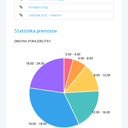
Uživanja družbenega ugleda
Rimljani [04]
Izločala [02] - bolezni
Statistika prenosov
DNEVNA PORAZDELITEV