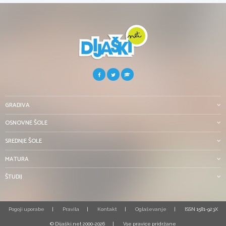
GRADIVA
OSNOVNE ŠOLE
SREDNJE ŠOLE
MATURA
ŠTUDIJ
Pogoji uporabe
Pravila
Kontakt
Oglaševanje
ISSN 1581-923X
© Dijaški.net 2000-2026
Vse pravice pridržane