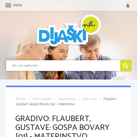
MENI
Domov
Zbirka gradiv
Slovenščina
Eseji, spisi
Flaubert,
Gustave: Gospa Bovary [01] - materinstvo
GRADIVO:
FLAUBERT,
GUSTAVE: GOSPA BOVARY
[01] - MATERINSTVO