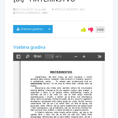
NA VOLJO OD:
21.12.2018
ŠTEVILO OGLEDOV: 2070
ŠTEVILO PRENOSOV: 6888
Skrij/prikaži meni
Prenesi gradivo
+120
Vsebina gradiva
Stran:
od 2
Preklopi
Najdi
Pomanjšaj
Povečaj
Orodja
stransko
vrstico
MATERINSTVO
Materinstvo. Ob tem izrazu se nam navadno v mislih
porodijo lepa čustva, ljubezen med otrokom in materjo, spomini
iz preteklosti, sreča, ... To radost sem pričakovala tudi pri
zakoncema
 Bovary, ko se jima je rodila hčer, vendar sem se
motila.
Bovaryeva sta imela zelo različen odnos do novorojene
hčerke Bertke. Charles je bil ob njenem rojstvu zelo srečen, v
nasprotju z Ema, ki je  kazala veliko razočaranje. Upala je
namreč,   da   se   ji   bo   rodil   sin,   saj   bi   imel   večjo   možnost
napredovanja v družbi, o čemer pa je Ema, kot Charlesova
žena, lahko le sanjala. Morda je upala, da bi s sinovim uglednim
družbenim položajem bile njene sanje po visoki družbi končno
uresničene. Ker pa se ji je rodila hčer, so bile te sanje, kot
ponavadi, strte. Menim, da se njeno materinstvo še najbolj kaže
v tem razočaranju, saj je žalostna, ker ve, da se bo morala hči,
tako kot tudi ona, prebiti v visoko družbo le z ugodno poroko.
S hčerko zakonca nista imela veliko stikov, saj sta jo že
zgodaj dala v rejo, kar pa je bilo za tisti čas nekaj čisto
običajnega. Obiskovala sta jo zelo redko. Opazila sem, da se v