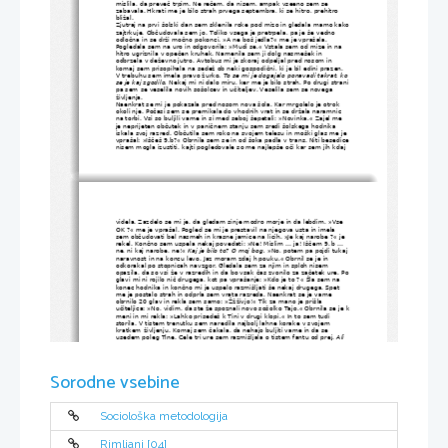
mislila, da preveč trpim. Ne rečem, da nisem, ampak vseeno sem se 
zabavala. Hkrati me je bilo strah prvega septembra, ki se hitro, prehitro 
bližal.
Zjutraj na prvi šolski dan sem sklenila roke pod mizo in gledala mamo kako
zajtrkuje. Občudovala sem jo. Toliko vsega je pretrpela, pa je še vedno 
odločna in se drži močno pokonci. »A ne boš jedla?« me je vprašala. 
Pogledala sem na uro in odgovorila: »Mudi se.« Vstala sem od mize in na 
hitro ugriznila v opečen kruhek. Namenila sem ji dolg nasmešek in 
odbrzela v deževno jutro. Avtobus mi je skoraj odpeljal pred nosom in 
komaj sem prisopihala na sedež ob neki gospodični, ki je bil edini prazen. 
V trebuhu sem imela pravo žurko. 
To se mi je dogajalo ponavadi takrat, ko
se je kaj zgodilo.
 Nekaj mi ni dalo miru, ker me je bilo strah. Po drugi strani
pa sem se veselila novih sošolcev in učiteljev. Veselila sem se novega 
življenja.
Naenkrat se mi je pokazala pred nosom nova šola. Kar mrgolelo je otrok 
okoli nje. Počasi sem se premikala do vhodnih vrat in se držala naramnic 
na torbi. Vsi so buljili vame in si med seboj šepetali: »Novinka.« Zajel me 
je neprijeten občutek in v paničnem stanju sem sredi šolskega hodnika 
iskala svoj razred. Občutila sem roko na svojem telesu in moški glas me je 
vprašal: »Iščeš 9.b?« Obrnila sem se in od šoka padla v trans. Niti besedice
nisem mogla izustiti, kajti pogledovale so me najlepše oči kar sem jih kdaj 
videla. Zazdelo se mi je, da gledam sinje modro morje in da lebdim. »Vse 
OK ?« me je vprašal. Pogled se mi je prestavil na njegova usta in imela 
sem občudovati bel nasmeh in krasne jamice na licih. »Je kaj narobe ?« je 
rekel. Končno sem uspela nekaj povedati: »Ne! Mislim ... ja! Iščem 9. b ... 
ne, ni kaj narobe, ne!« 
Kaj je bilo to? O moj bog. 
»No, potem pa pojdi tukaj 
naravnost in na koncu levo. Jaz moram zdaj h pouku.« Obrnil se je in 
odkorakal po stopnicah navzgor. Gledala sem za njim in sploh nisem 
opazila, da so vsi že v razredih in da bo vsak čas zvonilo za začetek ure. Po
glavi mi ni rojilo nič drugega, kot pa vprašanje: »Kdo je to ?« Šla sem na 
konec hodnika in končno mi je uspelo razmišljati še nekaj drugega. Spet 
me je postalo strah in odprla sem vrata razreda. Naenkrat se je vame 
obrnilo 20 glav in rekla sem samo: »Žžživjo!« Tik za mano je prišla 
učiteljica: »No, vidim, da ste že spoznali novo sošolko Tajo.« Obrnila se je k
meni in mi rekla: »Lahko prisedeš k Tini v drugi klopi.« In to sem tudi 
storila. V tistem trenutku sem naredila najbolj lahne korake v svojem 
kratkem življenju. Komaj sem čakala, da nehajo buljiti vame in da se 
usedem poleg Tine. Cele tri ure sem razmišljala o tistem fantu od prej. 
Ali 
pa je bil moški? 
Kakšna popolnost! Upala sem, da je bil to zadnji fant v 
mojem življenju, ki sem ga videla. 
Verjetno bi bilo to bolj težko. 
In tako 
sem preživela 3 ure pouka pri razredničarki. Med odmori smo se seveda 
spoznavali med sabo in s Tino sva takoj našli skupni jezik. Začutila sem, da
Sorodne vsebine
je prava prijateljica in da ji lahko vse zaupam. Povedala sem ji celo tisto o 
nekem fantu na hodniku. Dejala je, da je bil to verjetno Matjaž iz 9. c. »Za 
njim norijo vsa dekleta. Raje se ga izogibaj, ker te bo samo izkoristil!« mi 
je s posebno iskrenostjo povedala. Zazdelo se mi je, da sem v filmu in da 
igram glavno vlogo. Tipična najstnica na novi šoli in fant, ki je lep, vendar 
zgaga. Hah! »A tebe je ?« sem jo naravnost vprašala. »Če greš danes ob 
Sociološka metodologija
pol štirih z mano na sladoled, ti vse povem!« se je nasmehnila in skupaj 
sva odšli na naslednjo uro.
Imeli naj bi matematiko. To je bil moj najljubši predmet. Na urniku sem 
prebrala, da je naš učitelj nek Jan Nemec. Ime se je slišalo tako 
Rimljani [04]
dolgočasno. Tino sem morala že skoraj na kolenih prositi, da se usede z 