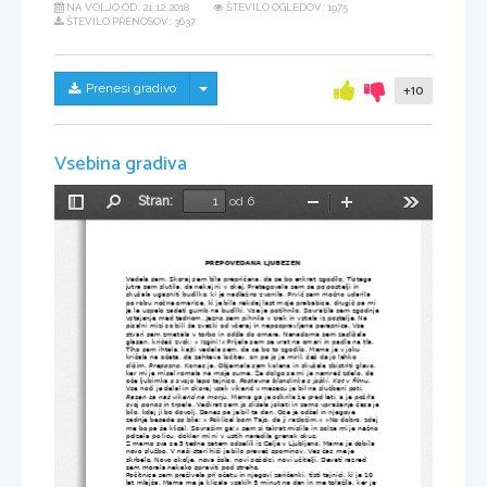
NA VOLJO OD:
21.12.2018
ŠTEVILO OGLEDOV: 1975
ŠTEVILO PRENOSOV: 3637
Skrij/prikaži meni
Prenesi gradivo
+10
Vsebina gradiva
Stran:
od 6
Preklopi
Najdi
Pomanjšaj
Povečaj
Orodja
stransko
vrstico
PREPOVEDANA LJUBEZEN
Vedela sem. Skoraj sem bila prepričana, da se bo enkrat zgodilo. Tistega 
jutra sem slutila, da nekaj ni v okej. Pretegovala sem se po postelji in 
skušala ugasniti budilko, ki je nadležno zvonila. Prvič sem močno udarila 
po robu nočne omarice, ki je bila nekdaj last moje prababice, drugič pa mi 
je le uspelo zadeti gumb na budilki. Vse je potihnilo. Sovražila sem zgodnje
vstajanje med tednom. Jezno sem pihnila v zrak in vstala iz postelje. Na 
pisalni mizi so bili še zvezki od včeraj in nepospravljena peresnica. Vse 
stvari sem zmetala v torbo in odšla do omare. Nenadoma sem zaslišala 
glasen, kričeč zvok: » Izgini!« Prijela sem se vrat na omari in padla na tla. 
Tiho sem ihtela, kajti vedela sem, da se bo to zgodilo. Mama je v joku 
kričala na očeta, da zahteva ločitev, on pa jo je miril, češ da jo lahko 
slišim. 
Prepozno.
 Konec je. Objemala sem kolena in skušala zbistriti glavo, 
ker mi je misel romala na moje sume. Že dolgo se mi je namreč zdelo, da 
oče ljubimka s svojo lepo tajnico. 
Postavna blondinka z joški. Kot v filmu.
Vse noči je delal in skoraj vsak vikend v mesecu je bil na službeni poti. 
Razen za naš vikend na morju. 
Mama ga je odkrila že pred leti, a je požrla 
svoj ponos in trpela. Večkrat sem jo slišala jokati in samo vprašanje časa je
bilo, kdaj ji bo dovolj. Danes pa je bil ta dan. Oče je odšel in njegove 
zadnje besede so bile: » Poklical bom Tajo, da ji razložim.« »No dobro, zdaj
me bo pa še klical. Sovražim ga!« sem si takrat mislila in solza mi je nežno
polzela po licu, dokler mi ni v ustih naredila grenak okus.
Z mamo sva se 3 tedne zatem odselili iz Celja v Ljubljano. Mama je dobila 
novo službo. V naši stari hiši je bilo preveč spominov. Ves čas me je 
skrbelo. Novo okolje, nova šola, novi sošolci, novi učitelji. Deveti razred 
sem morala nekako spraviti pod streho. 
Počitnice sem preživela pri očetu in njegovi zaričenki, tisti tajnici, ki je 10 
let mlajša. Mama me je klicala vsakih 5 minut na dan in me tolažila, ker je 