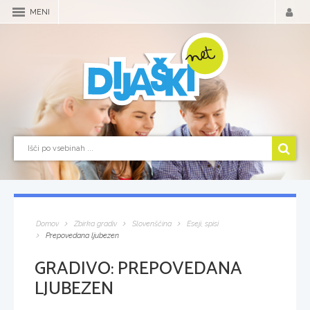
MENI
Domov
Zbirka gradiv
Slovenščina
Eseji, spisi
Prepovedana ljubezen
GRADIVO:
PREPOVEDANA
LJUBEZEN