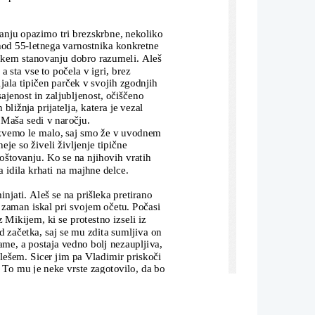
nju opazimo tri brezskrbne, nekoliko
ihod 55-letnega varnostnika konkretne 
škem stanovanju dobro razumeli. Aleš 
 sta vse to počela v igri, brez 
ala tipičen parček v svojih zgodnjih 
ajenost in zaljubljenost, očiščeno 
bližnja prijatelja, katera je vezal 
Maša sedi v naročju. 
zvemo le malo, saj smo že v uvodnem 
eje so živeli življenje tipične 
oštovanju. Ko se na njihovih vratih 
 idila krhati na majhne delce. 
jati. Aleš se na prišleka pretirano 
 zaman iskal pri svojem očetu. Počasi 
Mikijem, ki se protestno izseli iz 
d začetka, saj se mu zdita sumljiva on 
me, a postaja vedno bolj nezaupljiva,
lešem. Sicer jim pa Vladimir priskoči 
. To mu je neke vrste zagotovilo, da bo
d člani družine. Orgon, hišni 
saj ga bolj skrbita Tartuffovo dobro 