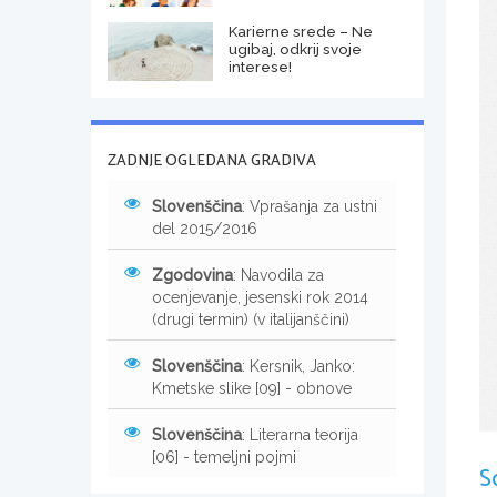
Karierne srede – Ne
ugibaj, odkrij svoje
interese!
ZADNJE OGLEDANA GRADIVA
Slovenščina
: Vprašanja za ustni
del 2015/2016
Zgodovina
: Navodila za
ocenjevanje, jesenski rok 2014
(drugi termin) (v italijanščini)
Slovenščina
: Kersnik, Janko:
Kmetske slike [09] - obnove
Slovenščina
: Literarna teorija
[06] - temeljni pojmi
S