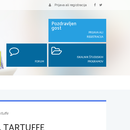
Prijava ali registracija
Pozdravljen
gost
PRIJAVA ALI
REGISTRACIJA
ISKALNIK ŠTUDIJSKIH
FORUM
PROGRAMOV
rtuffe
, TARTUFFE