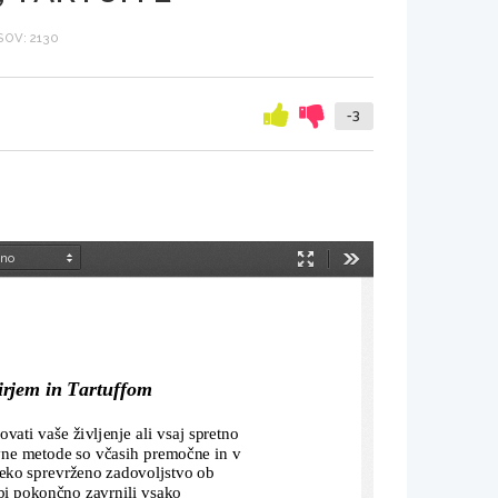
OV: 2130
-3
Način
Orodja
predstavitve
mirjem in Tartuffom
ovati vaše življenje ali vsaj spretno 
ivne metode so včasih premočne in v 
neko sprevrženo zadovoljstvo ob 
bi pokončno zavrnili vsako 