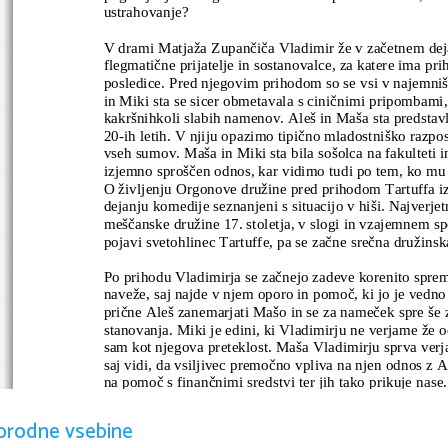
ustrahovanje?
V drami Matjaža Zupančiča Vladimir že v začetnem deja
flegmatične prijatelje in sostanovalce, za katere ima pr
posledice. Pred njegovim prihodom so se vsi v najemni
in Miki sta se sicer obmetavala s ciničnimi pripombami, a
kakršnihkoli slabih namenov. Aleš in Maša sta predstavlj
20-ih letih. V njiju opazimo tipično mladostniško razpos
vseh sumov. Maša in Miki sta bila sošolca na fakulteti in 
izjemno sproščen odnos, kar vidimo tudi po tem, ko mu 
O življenju Orgonove družine pred prihodom Tartuffa i
dejanju komedije seznanjeni s situacijo v hiši. Najverjetn
meščanske družine 17. stoletja, v slogi in vzajemnem sp
pojavi svetohlinec Tartuffe, pa se začne srečna družinska
Po prihodu Vladimirja se začnejo zadeve korenito spremin
naveže, saj najde v njem oporo in pomoč, ki jo je vedno
prične Aleš zanemarjati Mašo in se za nameček spre še z 
stanovanja. Miki je edini, ki Vladimirju ne verjame že o
sam kot njegova preteklost. Maša Vladimirju sprva verja
saj vidi, da vsiljivec premočno vpliva na njen odnos z A
na pomoč s finančnimi sredstvi ter jih tako prikuje nase
ostal v hiši, vsaj dokler ne bodo računi poravnani. 
Tudi v Tartuffovem primeru pride do krhanja odnosov me
orodne vsebine
gospodar, se vedno bolj oddaljuje od svoje žene Elmire, 