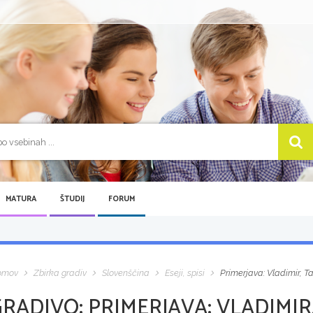
MATURA
ŠTUDIJ
FORUM
omov
Zbirka gradiv
Slovenščina
Eseji, spisi
Primerjava: Vladimir, Ta
GRADIVO:
PRIMERJAVA: VLADIMIR