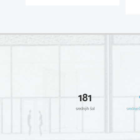
181
srednjih šol
srednje