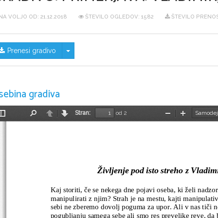
NA VOLJO OD:
21.12.2018
ŠTEVILO OGLEDOV: 1582
ŠTEVILO PRENOS
Skrij/prikaži meni
Prenesi gradivo
sebina gradiva
Stran:
od 2
Preklopi
Najdi
Nazaj
Naprej
Pomanjšaj
Povečaj
stransko
vrstico
Življenje pod isto streho z Vladi
Kaj storiti, če se nekega dne pojavi oseba, ki želi nadzor
manipulirati z njim? Strah je na mestu, kajti manipulat
sebi ne zberemo dovolj poguma za upor. Ali v nas tiči 
pogubljanju samega sebe ali smo res prevelike reve, da 