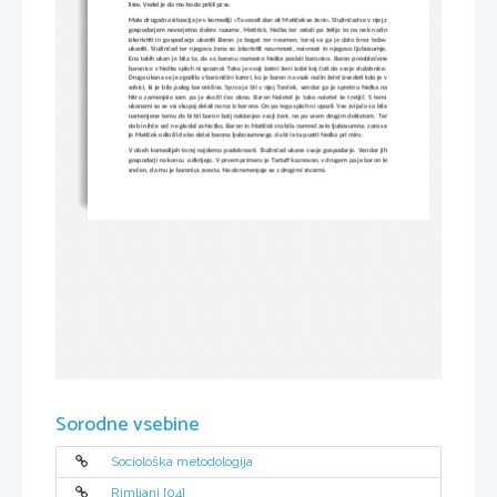
liste. Vedel je da mu bodo prišli prav.
Malo drugačna situacija je v komediji »Ta veseli dan ali Matiček se ženi«. Služinčad se v njej z
gospodarjem neverjetno dobro razume. Matiček, Nežka ter ostali pa želijo to na nek način
izkoristiti in gospodarja ukaniti Baron je bogat ter neumen, torej se ga je dalo brez težav
ukaniti. Služinčad ter njegova žena so izkoristili neumnost, naivnost in njegovo ljubosumje.
Ena takih ukan je bila ta, da so baronu namesto Nežke poslali baronico. Baron preoblečene
baronice v Nežko sploh ni spoznal. Tako je svoji lastni ženi izdal kaj čuti do svoje služabnice.
Druga ukana se je zgodila v baroničini kamri, ko je baron na vsak način želel izvedeti kdo je v
sobici, ki je bila poleg baroničine. Sprva je bil v njej Tonček, vendar ga je spretna Nežka na
hitro zamenjala sam pa je skočil čez okno. Baron Naletel je tako naletel še tretjič. S temi
ukanami so se vsi skupaj delali norca iz barona. On pa tega sploh ni opazil. Vse zvijače so bile
namenjene temu da bi bil baron bolj naklonjen svoji ženi, ne pa vsem drugim dekletom. Ter
da bi nihče več ne gledal za Nežko. Baron in Matiček sta bila namreč zelo ljubosumna, zato se
je Matiček odločil da bo delal barona ljubosumnega, da bi le ta pustil Nežko pri miru.
V obeh komedijah torej najdemo podobnosti. Služinčad ukane svoje gospodarje. Vendar jih
gospodarji na koncu  odkrijejo. V prvem primeru je Tartuff kaznovan, v drugem pa je baron le
srečen, da mu je baronica zvesta. Ne obremenjuje se z drugimi stvarmi.
Sorodne vsebine
Sociološka metodologija
Rimljani [04]