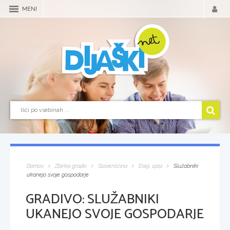
MENI
Domov
Zbirka gradiv
Slovenščina
Eseji, spisi
Služabniki
ukanejo svoje gospodarje
GRADIVO:
SLUŽABNIKI
UKANEJO SVOJE GOSPODARJE