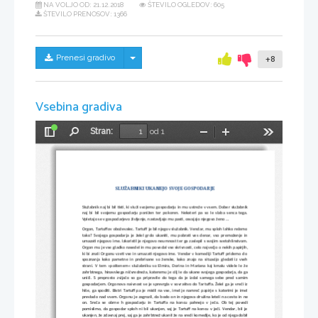
NA VOLJO OD:
21.12.2018
ŠTEVILO OGLEDOV: 605
ŠTEVILO PRENOSOV: 1366
Skrij/prikaži meni
Prenesi gradivo
+8
Vsebina gradiva
Stran:
od 1
Preklopi
Najdi
Pomanjšaj
Povečaj
Orodja
stransko
vrstico
SLUŽABNIKI UKANEJO SVOJE GOSPODARJE
Služabnik naj bi bil tisti, ki služi svojemu gospodarju in mu ustreže v vsem. Dober služabnik
naj bi bil svojemu gospodarju ponižen ter pokoren. Nekateri pa so le slaba senca tega.
Vpletajo se v gospodarjevo življenje, nastavljajo mu pasti, osvajajo njegovo ženo ...
Orgon, Tartuffov oboževalec. Tartuff je bil njegov služabnik. Vendar, mu sploh lahko rečemo
tako? Svojega gospodarja je želel grdo ukaniti, mu pobrati ves denar, vso premoženje in
umazati njegovo ime. Izkoristil je njegovo neumnost ter ga zaslepil s svojim svetohlinstvom.
Orgon mu je vse gladko nasedel in mu povedal vse skrivnosti, celo največjo o nekih papirjih,
ki bi znali Orgonu vzeti vse in umazati njegovo ime. Vendar v komediji Tartuff pridemo do
spoznanja kako pametne in prebrisane so ženske, kako znajo na situacijo gledati iz vseh
strani. V tem »poštenem« služabniku so Elmira, Dorina in Mariana kaj kmalu videle le že
zahrbtnega, hinavskega ničvredneža, kateremu je cilj le da ukane svojega gospodarja, da ga
uniči. S preprosto zvijačo so ga pripravile do tega da je izdal samega sebe pred samim
gospodarjem. Orgonova naivnost se je sprevrgla v sovraštvo do Tartuffa. Želel ga je vreči iz
hiše, ga spoditi. Bistri Tartuff pa je mislil na vse, imel je namreč papirje s katerimi je imel
prevlado nad vsem. Orgonu je zagrozil, da bodo on in njegova družina leteli na cesto in ne
on. Sreča se obrne h gospodarju in Tartuffa na koncu pahnejo v ječo. Ob tej povedi
pomislimo, da gospodar sploh ni bil ukanjen, saj je Tartuff na koncu v ječi. Vendar, bil je
ukanjen, že zdavnaj prej, saj ga je zahrbtnež ukanil že na sredi komedije, ko je od njega dobil