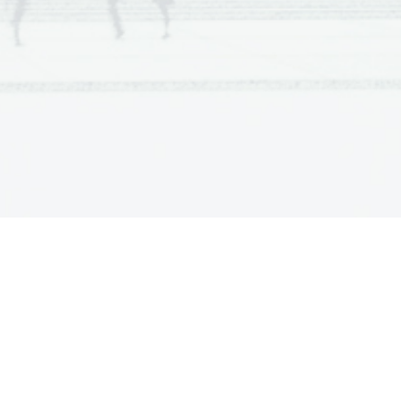
tom. Podobno spreobrnjen je
oje epikurejsko življenje. Ta
svojemu meču, zdaj raje kot
nice ali pa sobarice. Tudi on
ajmanjšega odpora, izkoristek
etovi,   je   torej  kar  nekaj
v marsičem podobnih. Smole si
redil, jo malce spremenil ter
epad med načeli, ki nam jih
espremenjena, prav tako kakor
različnih simbolov, ki nas
ljenja.
(pribl. 750 besed)