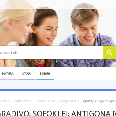
MATURA
ŠTUDIJ
FORUM
omov
Zbirka gradiv
Slovenščina
Eseji, spisi
Sofoklej: Antigona [05] 
GRADIVO:
SOFOKLEJ: ANTIGONA [