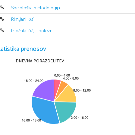
moralna zmagovalka, saj tudi celoten naro
tragično preminulega brata.
Sociološka metodologija
Nasprotno od Antigone, pa je njena sest
Rimljani [04]
ji ne namerava pomagati v njeni nameri. Nj
v njeni izjavi: ‘...le moči mi manjka, da bi se
Izločala [02] - bolezni
soočenju s Kreonom se zavzame za Antigoni
sedaj zavrne, saj ji njena pomoč zdaj, ko
potrebna. Popolnoma podrejena je državi i
tatistika prenosov
slepo sledi in ne zaupa svojim lastnim čus
Kot še šibkejša oseba se predstavi primer 
DNEVNA PORAZDELITEV
pasiven  in komaj upa Kreonu pred oči z n
Tudi on je le nekakšen pes slednik, ki nared
Čeprav mu proti koncu zraste zavest, saj g
in izdajstva, se na vsak način trudi najti k
podobo.