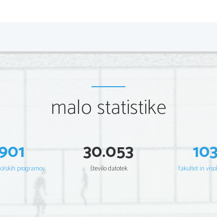
Smoletova Antigona se, v nasprotju s 
celi drami in se o njej večinoma le govori
središču pozornosti, čeprav je na odru ni. N
je   Ismena   prevzela   njeno   energičnost,  
Popolnoma   je   namreč   zasanjana,   razmišl
eksistencialističnimi vprašanji svojega ob
njeno namero, da brata pokoplje (obratno, ko
malo statistike
občutno spremeni, saj najde v vsem početju
postavi na stran mrtvega brata. Pri tem ji
kar pa ni pogodu Ismeni, ki čedalje bolj 
spreobrne na Kreonovo stran ter Antigono r
901
30.053
10
sama in, tako kot pri Sofoklu, svojega brata 
Veliko podobnost najdemo pri Smoletu v
sina in Tejreziasa. Celo Ismena pravi, da bi 
šolskih programov
število datotek
fakultet in viso
tolikšno podobnost. Tejrezias se tu iz vidca 
pa je popolnoma nasproten Sofoklovemu. S
vsega ter z velikim uživaštvom se predaja
namesto   časti,   kakor   Sofoklov,   sedaj   
pravzaprav le živi svoje lagodno, zabavlja