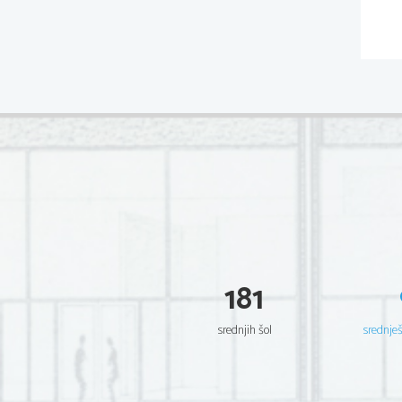
181
srednjih šol
srednje