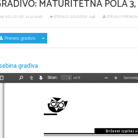
GRADIVO:
MATURITETNA POLA 3, 
NA VOLJO OD:
21.12.2018
ŠTEVILO OGLEDOV: 248
ŠTEVILO PRENOSO
Skrij/prikaži meni
Prenesi gradivo
sebina gradiva
Stran:
od 8
Preklopi
Najdi
Nazaj
Naprej
Pomanjšaj
Povečaj
stransko
vrstico
D r ` a v n i  i z p i t n i  c