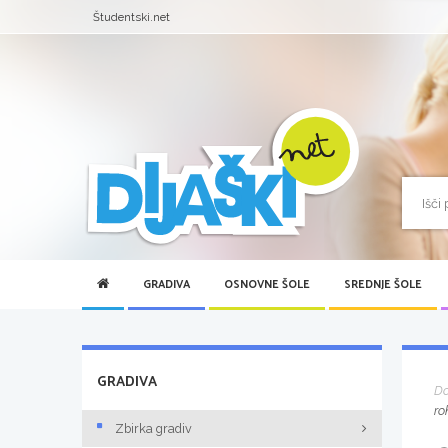
Študentski.net
GRADIVA
OSNOVNE ŠOLE
SREDNJE ŠOLE
GRADIVA
D
ro
Zbirka gradiv