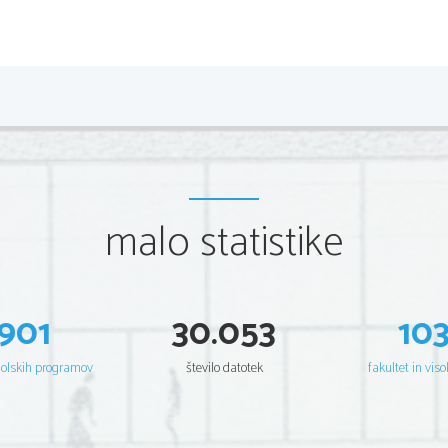
2
Scientia     Est     Potentia     Scientia     Est     Potentia     Scientia     Est     Potentia     Scientia  
Potentia         Scientia         Est         Potentia         Scientia         Est         Potentia         Scientia         Est         Potenti
Scientia     Est     Potentia     Scientia     Est     Potentia     Scientia     Est     Potentia     Scientia  
Potentia         Scientia         Est         Potentia         Scientia         Est         Potentia         Scientia         Est         Potenti
Scientia     Est     Potentia     Scientia     Est     Potentia     Scientia     Est     Potentia     Scientia  
Potentia         Scientia         Est         Potentia         Scientia         Est         Potentia         Scientia         Est         Potenti
Scientia     Est     Potentia     Scientia     Est     Potentia     Scientia     Est     Potentia     Scientia  
Potentia         Scientia         Est         Potentia         Scientia         Est         Potentia         Scientia         Est         Potenti
Scientia     Est     Potentia     Scientia     Est     Potentia     Scientia     Est     Potentia     Scientia  
Potentia         Scientia         Est         Potentia         Scientia         Est         Potentia         Scientia         Est         Potenti
Scientia     Est     Potentia     Scientia     Est     Potentia     Scientia     Est     Potentia     Scientia  
Potentia         Scientia         Est         Potentia         Scientia         Est         Potentia         Scientia         Est         Potenti
malo statistike
Scientia     Est     Potentia     Scientia     Est     Potentia     Scientia     Est     Potentia     Scientia  
Potentia         Scientia         Est         Potentia         Scientia         Est         Potentia         Scientia         Est         Potenti
Scientia     Est     Potentia     Scientia     Est     Potentia     Scientia     Est     Potentia     Scientia  
Potentia         Scientia         Est         Potentia         Scientia         Est         Potentia         Scientia         Est         Potenti
Scientia     Est     Potentia     Scientia     Est     Potentia     Scientia     Est     Potentia     Scientia  
Potentia         Scientia         Est         Potentia         Scientia         Est         Potentia         Scientia         Est         Potenti
Scientia     Est     Potentia     Scientia     Est     Potentia     Scientia     Est     Potentia     Scientia  
Potentia         Scientia         Est         Potentia         Scientia         Est         Potentia         Scientia         Est         Potenti
901
30.053
10
Scientia     Est     Potentia     Scientia     Est     Potentia     Scientia     Est     Potentia     Scientia  
Potentia         Scientia         Est         Potentia         Scientia         Est         Potentia         Scientia         Est         Potenti
Scientia     Est     Potentia     Scientia     Est     Potentia     Scientia     Est     Potentia     Scientia  
Potentia         Scientia         Est         Potentia         Scientia         Est         Potentia         Scientia         Est         Potenti
šolskih programov
število datotek
fakultet in viso
Scientia     Est     Potentia     Scientia     Est     Potentia     Scientia     Est     Potentia     Scientia  
Potentia         Scientia         Est         Potentia         Scientia         Est         Potentia         Scientia         Est         Potenti
Scientia     Est     Potentia     Scientia     Est     Potentia     Scientia     Est     Potentia     Scientia  
Potentia         Scientia         Est         Potentia         Scientia         Est         Potentia         Scientia         Est         Potenti
Scientia     Est     Potentia     Scientia     Est     Potentia     Scientia     Est     Potentia     Scientia  
Potentia         Scientia         Est         Potentia         Scientia         Est         Potentia         Scientia         Est         Potenti
Scientia     Est     Potentia     Scientia     Est     Potentia     Scientia     Est     Potentia     Scientia  
Potentia         Scientia         Est         Potentia         Scientia         Est         Potentia         Scientia         Est         Potenti