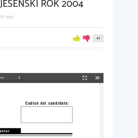
JESENSKI ROK 2004
V: 199
+1
Način
Orodja
predstavitve
Codice  del  candidato:
 e n t e r