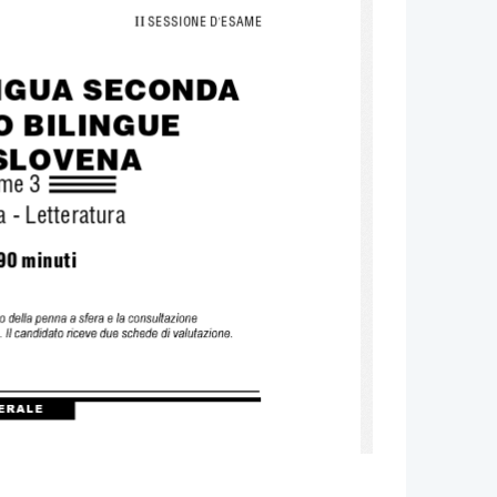
 

SESSIONE D ESAME
’
NGUA SECONDA
O BILINGUE 
 SLOVENA
ame 3
 - Letteratura
90 minuti 
 o de lla p en na a s fera e la co ns ult az i on e 
 Il c andid at o ri cev e du e sch ede  di val utazi one. 
R A L E