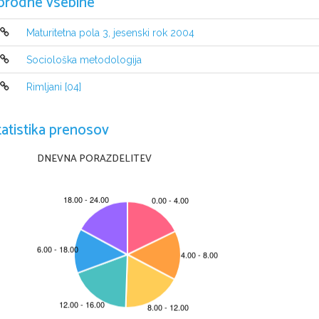
orodne vsebine
Maturitetna pola 3, jesenski rok 2004
Sociološka metodologija
Rimljani [04]
tatistika prenosov
INDI CAZIONI P ER  IL CANDIDATO
DNEVNA PORAZDELITEV
Per i nizi are a sc ri vere attendi il vi a dell 'i nse
g
n a nt  e p r ep o s t o .
Leggi attentamente  le i struzio ni al l'i nterno.
Inco lla  il  tuo co di ce o  sc ri vi i l t uo numero di  codic e nell o s pa zio  appo
Abbi fid uc i a n el l e tue pos sib ili tà.
Buon lav oro.
Questa prova ha 7 pagine scritte e 1 pagina bianca.
C
RIC 2004