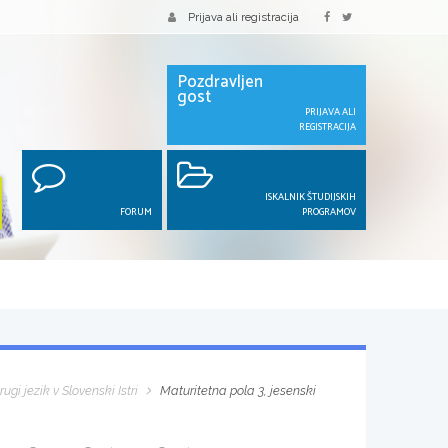
Prijava ali registracija
Pozdravljen
gost
PRIJAVA ALI
REGISTRACIJA
ISKALNIK ŠTUDIJSKIH
FORUM
PROGRAMOV
ugi jezik v Slovenski Istri
Maturitetna pola 3, jesenski