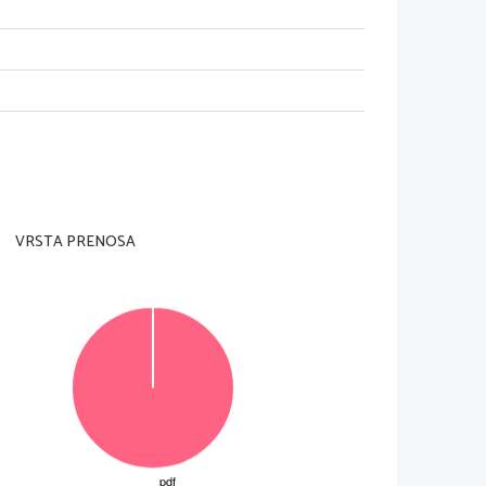
VRSTA PRENOSA
si to in  alto a d estra s u q ue sta pa gi na.