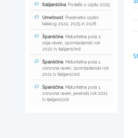
S
Italijanščina
: Podatki o izpitu 2025
Umetnost
: Predmetni izpitni
katalog 2024, 2025 in 2026
Španščina
: Maturitetna pola 2,
višja raven, spomladanski rok
2020 (v italijanščini)
S
Španščina
: Maturitetna pola 1,
osnovna raven, spomladanski rok
2021 (v italijanščini)
Španščina
: Maturitetna pola 1,
osnovna raven, jesenski rok 2021
(v italijanščini)