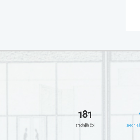
181
srednjih šol
srednje