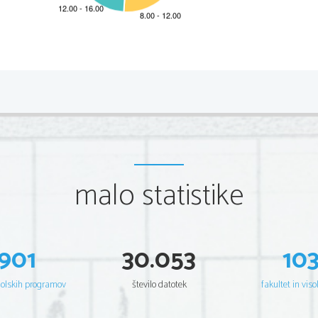
2                
Izpitna pola 1 
A) Bralno razumevanje 
1.     Strmina – Krvavec je strmejši od Vrši
č
a (12 km dolga st
konfiguracija klanca; 1,5 km dolg spust.  
2.     NE     
malo statistike
3.     DA     
4.     znano     smu
č
arsko središ
č
e 
5.     Slovenijo bodo zastopali/predstavljali/za 
Slovenijo bodo t
901
30.053
10
6.     2008     
7. 
č
šolskih programov
število datotek
fakultet in viso
8.     Ker vsebinsko dopolnjuje to, kar je zgoraj zapisano z
povedano z besedami/ker natan
č
neje prikazuje/ponazarj