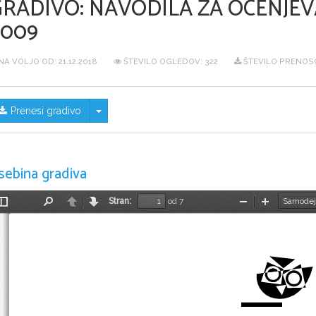
GRADIVO:
NAVODILA ZA OCENJEVA
2009
NA VOLJO OD:
21.12.2018
ŠTEVILO OGLEDOV: 322
ŠTEVILO PRENOSO
Skrij/prikaži meni
Prenesi gradivo
sebina gradiva
Stran:
od 7
Preklopi
Najdi
Nazaj
Naprej
Pomanjšaj
Povečaj
stransko
vrstico