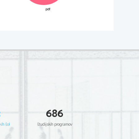
M092-201-1-4 
rmina, povpre
č
ni naklon 7,84 %); 
3 to
č
ke
3 to
č
ke
2 to
č
ki
3 to
č
k
ekmovali ... (Po smislu.) 
4 to
č
ke
3
686
2 to
č
ki
2 to
č
ki
kih šol
študijskih programov
 besedami/ker se tematsko nanaša na 
a etape kolesarske dirke po Sloveniji  