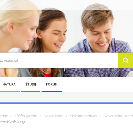
MATURA
ŠTUDIJ
FORUM
omov
Zbirka gradiv
Slovenščina
Splošna matura
Slovenščina kot dr
senski rok 2009