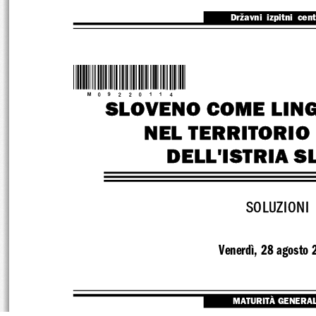
Državni  izpitni  cen
*M09220114*
SLOVENO COME LIN
NEL TERRITORIO
DELL'ISTRIA 
SOLUZIONI
Venerdì, 28 agosto 
MATURITÀ GENERA