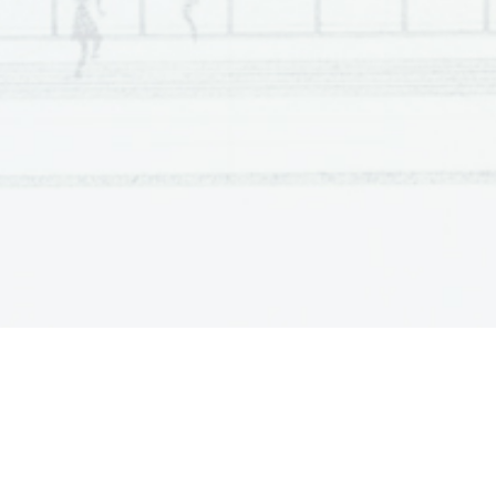
        (Po        smislu.)        
9.     Na Vardi in v 
Č
rnem Kalu.  
10.   633   km   