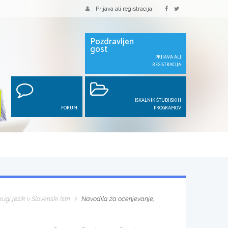
Prijava ali registracija
Pozdravljen
gost
PRIJAVA ALI
REGISTRACIJA
ISKALNIK ŠTUDIJSKIH
FORUM
PROGRAMOV
ugi jezik v Slovenski Istri
Navodila za ocenjevanje,