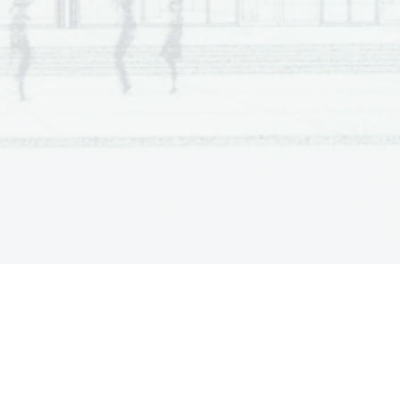
5 to
č
k
(2 + 2) 
4 to
č
ki
2 to
č
ki