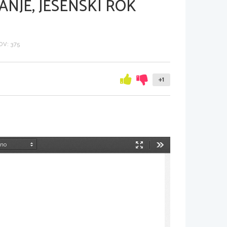
NJE, JESENSKI ROK
V: 375
+1
Način
Orodja
predstavitve